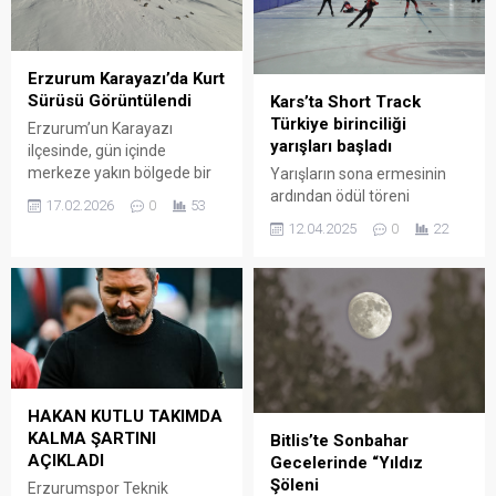
Erzurum Karayazı’da Kurt
Sürüsü Görüntülendi
Kars’ta Short Track
Türkiye birinciliği
Erzurum’un Karayazı
yarışları başladı
ilçesinde, gün içinde
merkeze yakın bölgede bir
Yarışların sona ermesinin
kurt sürüsü görüldü. Görgü
ardından ödül töreni
17.02.2026
0
53
tanıklarının aktardığına göre,
yapılacak ve dereceye giren
12.04.2025
0
22
sürünün önünde sürüyü
sporculara madalyaları
yönlendiren alfa kurdun
takdim edilecek. Kars’ta
bulunduğu gözlendi.
düzenlenen Short Track
Uzmanlar, bölgede etkili
Anadolu Yıldızlar Ligi
olan ağır kış koşulları ve
(ANALİG) Türkiye Birinciliği
yiyecek bulma zorluğunun
Müsabakaları, hem
yaban hayatını yerleşim
bölgedeki spor kültürünün
alanlarına yaklaştırdığını
gelişmesine katkı sağlıyor
HAKAN KUTLU TAKIMDA
belirtiyor. Aç kalan kurtların
hem de genç sporculara
KALMA ŞARTINI
genellikle gece saatlerinde
kendilerini gösterme fırsatı
Bitlis’te Sonbahar
AÇIKLADI
hareketlilik gösterdiğine
sunuyor. Junior C’den Junior
Gecelerinde “Yıldız
dikkat...
G’ye kadar farklı yaş
Şöleni
Erzurumspor Teknik