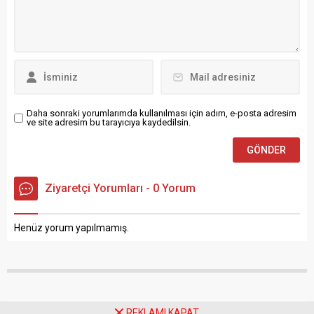
geçirilen kurslar, Recep
zorluklar hem de görsel
Tayyip Erdoğan Kültür
olarak etkileyici bir alan
Merkezi ile Efkan Ala Kültür
sunuyor....
Merkezi’nde
gerçekleştirilecek. Recep
Tayyip Erdoğan Kültür
Merkezi’nde; keman,
bağlama,...
Daha sonraki yorumlarımda kullanılması için adım, e-posta adresim
ve site adresim bu tarayıcıya kaydedilsin.
Ziyaretçi Yorumları - 0 Yorum
Henüz yorum yapılmamış.
REKLAMI KAPAT