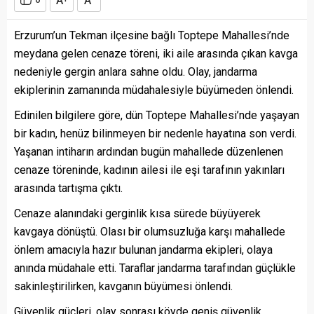
A
A
Erzurum’un Tekman ilçesine bağlı Toptepe Mahallesi’nde
meydana gelen cenaze töreni, iki aile arasında çıkan kavga
nedeniyle gergin anlara sahne oldu. Olay, jandarma
ekiplerinin zamanında müdahalesiyle büyümeden önlendi.
Edinilen bilgilere göre, dün Toptepe Mahallesi’nde yaşayan
bir kadın, henüz bilinmeyen bir nedenle hayatına son verdi.
Yaşanan intiharın ardından bugün mahallede düzenlenen
cenaze töreninde, kadının ailesi ile eşi tarafının yakınları
arasında tartışma çıktı.
Cenaze alanındaki gerginlik kısa sürede büyüyerek
kavgaya dönüştü. Olası bir olumsuzluğa karşı mahallede
önlem amacıyla hazır bulunan jandarma ekipleri, olaya
anında müdahale etti. Taraflar jandarma tarafından güçlükle
sakinleştirilirken, kavganın büyümesi önlendi.
Güvenlik güçleri, olay sonrası köyde geniş güvenlik