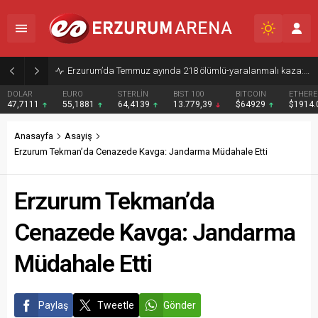
Erzurum’da Temmuz ayında 218 ölümlü-yaralanmalı kaza: 3 kişi hayatını kaybetti
DOLAR
EURO
STERLİN
BIST 100
BITCOIN
ETHER
47,7111
55,1881
64,4139
13.779,39
$64929
$1914
Anasayfa
Asayiş
Erzurum Tekman’da Cenazede Kavga: Jandarma Müdahale Etti
Erzurum Tekman’da
Cenazede Kavga: Jandarma
Müdahale Etti
Paylaş
Tweetle
Gönder