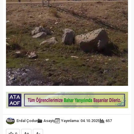
Erdal Çodur
Asayiş
Yayınlama: 04.10.2025
657
0
+
-