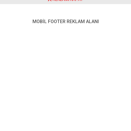
Anasayfa
Asayiş
Oyuncak Bebeğin İçinden 49 Bin 500 Kullanımlık Bonzai Çıktı
MOBİL FOOTER REKLAM ALANI
Oyuncak Bebeğin İçinden 49
Bin 500 Kullanımlık Bonzai
Çıktı
Paylaş
Tweetle
Gönder