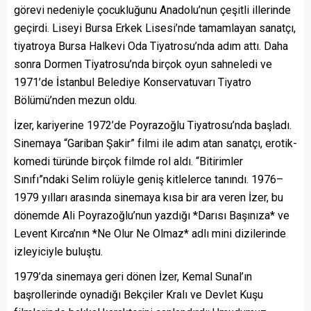
görevi nedeniyle çocukluğunu Anadolu’nun çeşitli illerinde
geçirdi. Liseyi Bursa Erkek Lisesi’nde tamamlayan sanatçı,
tiyatroya Bursa Halkevi Oda Tiyatrosu’nda adım attı. Daha
sonra Dormen Tiyatrosu’nda birçok oyun sahneledi ve
1971’de İstanbul Belediye Konservatuvarı Tiyatro
Bölümü’nden mezun oldu.
İzer, kariyerine 1972’de Poyrazoğlu Tiyatrosu’nda başladı.
Sinemaya “Gariban Şakir” filmi ile adım atan sanatçı, erotik-
komedi türünde birçok filmde rol aldı. “Bitirimler
Sınıfı”ndaki Selim rolüyle geniş kitlelerce tanındı. 1976–
1979 yılları arasında sinemaya kısa bir ara veren İzer, bu
dönemde Ali Poyrazoğlu’nun yazdığı *Darısı Başınıza* ve
Levent Kırca’nın *Ne Olur Ne Olmaz* adlı mini dizilerinde
izleyiciyle buluştu.
1979’da sinemaya geri dönen İzer, Kemal Sunal’ın
başrollerinde oynadığı Bekçiler Kralı ve Devlet Kuşu