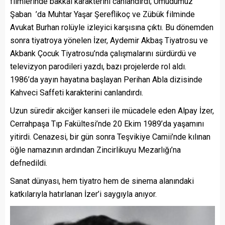
filmlerinde bakkal karakterini canlandırdı; Umudumuz
Şaban ’da Muhtar Yaşar Şereflikoç ve Zübük filminde
Avukat Burhan rolüyle izleyici karşısına çıktı. Bu dönemden
sonra tiyatroya yönelen İzer, Aydemir Akbaş Tiyatrosu ve
Akbank Çocuk Tiyatrosu’nda çalışmalarını sürdürdü ve
televizyon parodileri yazdı, bazı projelerde rol aldı.
1986’da yayın hayatına başlayan Perihan Abla dizisinde
Kahveci Saffeti karakterini canlandırdı.
Uzun süredir akciğer kanseri ile mücadele eden Alpay İzer,
Cerrahpaşa Tıp Fakültesi’nde 20 Ekim 1989’da yaşamını
yitirdi. Cenazesi, bir gün sonra Teşvikiye Camii’nde kılınan
öğle namazının ardından Zincirlikuyu Mezarlığı’na
defnedildi.
Sanat dünyası, hem tiyatro hem de sinema alanındaki
katkılarıyla hatırlanan İzer’i saygıyla anıyor.