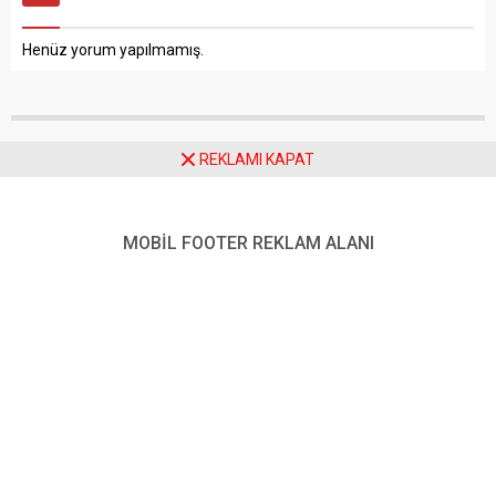
Henüz yorum yapılmamış.
REKLAMI KAPAT
Anasayfa
Haberde İnsan
Milis Kuvvetlerinin Şeyhi, Tasavvufun Şairi: Alvarlı Efe”
MOBİL FOOTER REKLAM ALANI
Milis Kuvvetlerinin Şeyhi,
Tasavvufun Şairi: Alvarlı
Efe”
Paylaş
Tweetle
Gönder