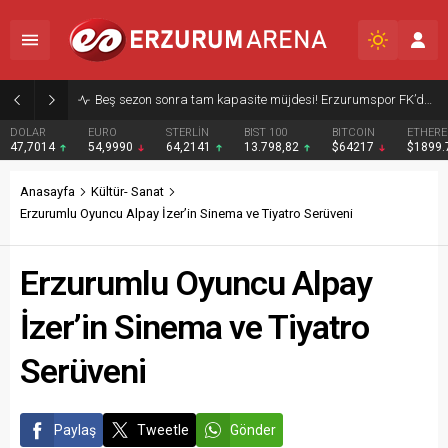
Beş sezon sonra tam kapasite müjdesi! Erzurumspor FK’dan teşekkür ve taraftara çağrı
DOLAR
EURO
STERLİN
BIST 100
BITCOIN
ETHER
47,7014
54,9990
64,2141
13.798,82
$64217
$1899
Anasayfa
Kültür- Sanat
Erzurumlu Oyuncu Alpay İzer’in Sinema ve Tiyatro Serüveni
Erzurumlu Oyuncu Alpay
İzer’in Sinema ve Tiyatro
Serüveni
Paylaş
Tweetle
Gönder