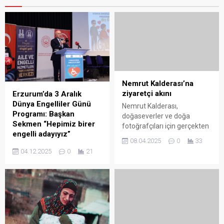
Nemrut Kalderası’na
ziyaretçi akını
Erzurum’da 3 Aralık
Dünya Engelliler Günü
Nemrut Kalderası,
Programı: Başkan
doğaseverler ve doğa
Sekmen “Hepimiz birer
fotoğrafçıları için gerçekten
engelli adayıyız”
büyüleyici bir yer. Bölgenin
08.04.2025
0
33
doğal güzellikleri ve dört
Erzurum Valiliği ve
04.12.2025
0
21
mevsim sunduğu farklı
Büyükşehir Belediyesi iş
manzaralar, burayı özel
birliğiyle düzenlenen 3 Aralık
kılıyor. Tatvan ilçesindeki bu
Dünya Engelliler Günü
kaldera, dünyanın ikinci
programı, Necip Fazıl
büyük krateri olan Nemrut
Kısakürek Kültür
Krater Gölü’ne ev sahipliği
Merkezi’nde gerçekleştirildi.
yapıyor ve bu özellik, bölgeyi
Programa katılan Erzurum