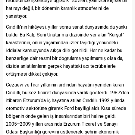
reddedince işkenceye uğradık” sözleri, yalnızca kişisel bir
hatırayı değil, bir dönemin karanlık atmosferini de
yansıtıyor.
Cındıllı’nın hikâyesi, yıllar sonra sanat dünyasında da yankı
buldu. Bu Kalp Seni Unutur mu dizisinde yer alan “Kürşat”
karakterinin, onun yaşamından izler taşıdığı yönündeki
iddialar kamuoyunda sıkça dile getirildi. Her ne kadar bu
benzerliğe dair resmi bir doğrulama yapılmamış olsa da,
dizide anlatılanların gerçek hayattaki acı tecrübelerle
örtüşmesi dikkat çekiyor.
Cezaevi ve firar yıllarının ardından hayatını yeniden kuran
Cındıllı, bu kez ticaret dünyasında varlık gösterdi. 1987’den
itibaren Erzurum’da iş hayatına atılan Cındıllı, 1992 yılında
otomotiv sektörüne girerek Ford bayiliği aldı. Kısa sürede
bölgenin önde gelen iş insanlarından biri haline geldi.
2005–2009 yılları arasında Erzurum Ticaret ve Sanayi
Odası Başkanlığı görevini üstlenerek, şehrin ekonomik