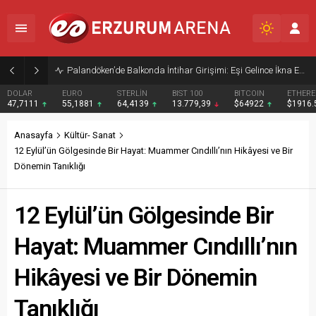
Palandöken’de Balkonda İntihar Girişimi: Eşi Gelince İkna Edildi
DOLAR
EURO
STERLİN
BIST 100
BITCOIN
ETHER
47,7111
55,1881
64,4139
13.779,39
$64922
$1916
Anasayfa
Kültür- Sanat
12 Eylül’ün Gölgesinde Bir Hayat: Muammer Cındıllı’nın Hikâyesi ve Bir
Dönemin Tanıklığı
12 Eylül’ün Gölgesinde Bir
Hayat: Muammer Cındıllı’nın
Hikâyesi ve Bir Dönemin
Tanıklığı