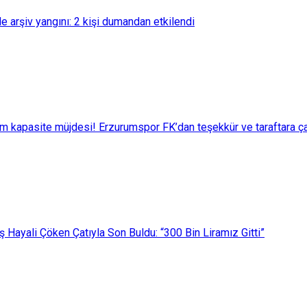
e arşiv yangını: 2 kişi dumandan etkilendi
m kapasite müjdesi! Erzurumspor FK’dan teşekkür ve taraftara ça
ş Hayali Çöken Çatıyla Son Buldu: “300 Bin Liramız Gitti”