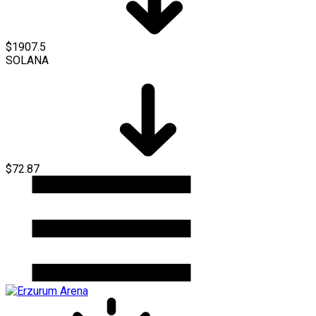
$1907.5
SOLANA
$72.87