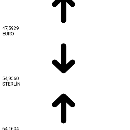
47,5929
EURO
54,9560
STERLİN
64,1604