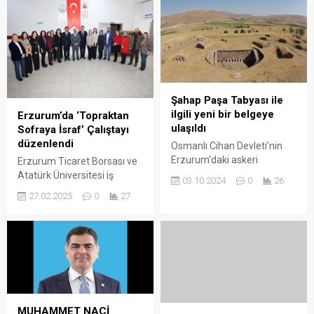
Şahap Paşa Tabyası ile
ilgili yeni bir belgeye
Erzurum’da ‘Topraktan
ulaşıldı
Sofraya İsraf’ Çalıştayı
düzenlendi
Osmanlı Cihan Devleti’nin
Erzurum’daki askeri
Erzurum Ticaret Borsası ve
tahkimat çalışmalarıyla ilgili
Atatürk Üniversitesi iş
03.10.2024
0
26
yeni bir belge ortaya çıktı. 12
birliğiyle gerçekleştirilen
27.02.2025
0
27
Zilkade 1303 (1886) tarihli
“Topraktan Sofraya İsraf”
belgede, Erzurum İstihkam
konulu çalıştay, Erzurum
İnşaat Komisyonu Başkanı
Ticaret Borsası’nın ev
Mirliva Şahap Paşa’nın, kış
sahipliğinde düzenlendi.
mevsimi nedeniyle
Gıda sektöründe üretimden
durdurulan inşaat
tüketime kadar yaşanan
çalışmalarının ardından
kayıplar ve israf konuları ele
İstanbul’a dönme izni aldığı
alınarak çözüm önerileri
MUHAMMET NACİ
belirtiliyor. Osmanlı