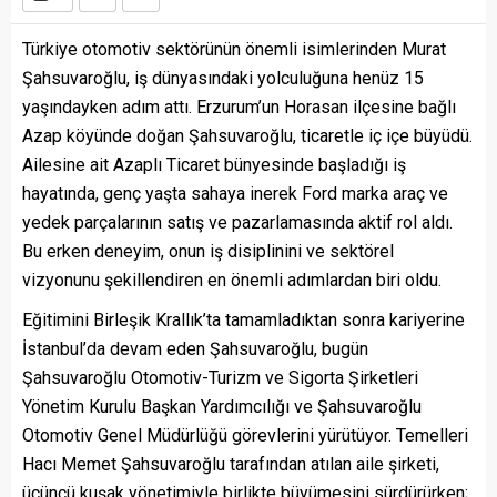
Türkiye otomotiv sektörünün önemli isimlerinden Murat
Şahsuvaroğlu, iş dünyasındaki yolculuğuna henüz 15
yaşındayken adım attı. Erzurum’un Horasan ilçesine bağlı
Azap köyünde doğan Şahsuvaroğlu, ticaretle iç içe büyüdü.
Ailesine ait Azaplı Ticaret bünyesinde başladığı iş
hayatında, genç yaşta sahaya inerek Ford marka araç ve
yedek parçalarının satış ve pazarlamasında aktif rol aldı.
Bu erken deneyim, onun iş disiplinini ve sektörel
vizyonunu şekillendiren en önemli adımlardan biri oldu.
Eğitimini Birleşik Krallık’ta tamamladıktan sonra kariyerine
İstanbul’da devam eden Şahsuvaroğlu, bugün
Şahsuvaroğlu Otomotiv-Turizm ve Sigorta Şirketleri
Yönetim Kurulu Başkan Yardımcılığı ve Şahsuvaroğlu
Otomotiv Genel Müdürlüğü görevlerini yürütüyor. Temelleri
Hacı Memet Şahsuvaroğlu tarafından atılan aile şirketi,
üçüncü kuşak yönetimiyle birlikte büyümesini sürdürürken;