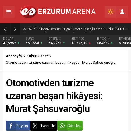
39 Yıllık Köye Dönüş Hayali Çöken Çatıyla Son Buldu: “300 Bin Liramız Gitti”
DOLAR
EURO
STERLİN
BIST 100
BITCOIN
ETHER
47,5952
55,0664
64,2258
13.676,19
$64739
$1908
Anasayfa
Kültür- Sanat
Otomotivden turizme uzanan başarı hikâyesi: Murat Şahsuvaroğlu
Otomotivden turizme
uzanan başarı hikâyesi:
Murat Şahsuvaroğlu
Paylaş
Tweetle
Gönder