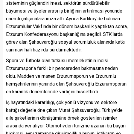
sisteminin güçlendirilmesi, sektörün sürdürülebilir
büyümesi ve üyeler arası iş birliğinin artırılması yönünde
önemli çalışmalara imza attı. Ayrıca Kadıköy’de bulunan
Erzurumlular Vakfında bir dönem başkanlık yaptıktan sonra,
Erzurum Konfederasyonu başkanlığına seçildi. STK’larda
görev alan Şahsuvaroğlu sosyal sorumluluk alanında katkı
sunmayı hali hazırda sürdürmektedir.
Spora ve futbola olan tutkusu memleketinin incisi
Erzurumspor’a farklı bir pencereden bakmasına neden
oldu. Madden ve manen Erzurumsporun ve Erzurumlu
hemşehrilerinin yanında olan Şahsuvaroğlu Erzurumsporun
en karanlık dönemlerinde varlığını hissettirdi.
İş hayatındaki kararlılığı, çok yönlü vizyonu ve sektöre
kattığı değerle öne çıkan Murat Şahsuvaroğlu, Türkiye’de
aile şirketlerinin dönüşümüne örnek gösterilen isimler
arasında yer alıyor. Otomotivden turizme uzanan bu başarı
hikâyesi, aynı zamanda girişimcilik ruhunun, istikrarın ve