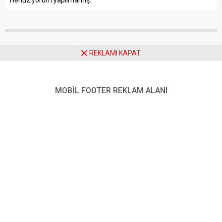
REKLAMI KAPAT
Anasayfa
Manşet
Downhill Türkiye Şampiyonası 2026 Palandöken’de Büyük Heyecana
Sahne Oldu
MOBİL FOOTER REKLAM ALANI
Downhill Türkiye
Şampiyonası 2026
Palandöken’de Büyük
Heyecana Sahne Oldu
Paylaş
Tweetle
Gönder