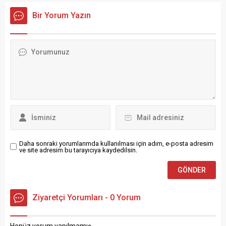
Kaza, Erzincan – Sivas kara
iller arasında yer almaya
Bir Yorum Yazın
yolu Refahiye ilçesi Kova
devam ederken, kentin göç
köyü civarında meydana
kaybında önceki yıla göre
geldi. Alınan bilgiye göre,
iyileşme yaşandı.
Ramazan Ceylan
Erzurum’un net göçü eksi 10
idaresindeki 45 ALS 068
bin 113 kişi, net göç hızı ise
plakalı Fiat Doblo marka...
binde eksi 13,63 olarak
gerçekleşti. TÜİK verilerine
göre 2025...
Daha sonraki yorumlarımda kullanılması için adım, e-posta adresim
ve site adresim bu tarayıcıya kaydedilsin.
Ziyaretçi Yorumları - 0 Yorum
Henüz yorum yapılmamış.