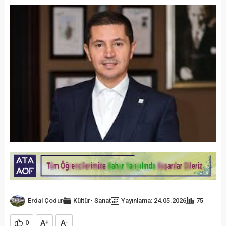
Erdal Çodur
Kültür- Sanat
Yayınlama: 24.05.2026
75
A
A
0
+
-