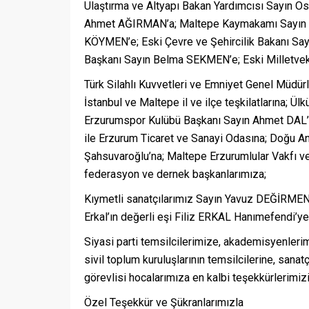
Ulaştırma ve Altyapı Bakan Yardımcısı Sayın O
Ahmet AĞIRMAN’a; Maltepe Kaymakamı Sayın Ba
KÖYMEN’e; Eski Çevre ve Şehircilik Bakanı S
Başkanı Sayın Belma SEKMEN’e; Eski Milletveki
Türk Silahlı Kuvvetleri ve Emniyet Genel Müd
İstanbul ve Maltepe il ve ilçe teşkilatlarına; Ül
Erzurumspor Kulübü Başkanı Sayın Ahmet DAL’a
ile Erzurum Ticaret ve Sanayi Odasına; Doğu An
Şahsuvaroğlu’na; Maltepe Erzurumlular Vakfı ve
federasyon ve dernek başkanlarımıza;
Kıymetli sanatçılarımız Sayın Yavuz DEĞİRMEN
Erkal’ın değerli eşi Filiz ERKAL Hanımefendi’ye
Siyasi parti temsilcilerimize, akademisyenleri
sivil toplum kuruluşlarının temsilcilerine, sana
görevlisi hocalarımıza en kalbi teşekkürlerimizi
Özel Teşekkür ve Şükranlarımızla