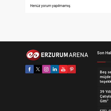
Henüz yorum yapılmamış.
Son Hab
Beş s
müjde
teşekk
39 Yıl
Çatıyl
Gitti”