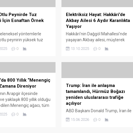
Otlu Peynirde Tuz
Elektriksiz Hayat: Hakkâri’de
 İçin Esnaftan Örnek
Akbay Ailesi 6 Aydır Karanlıkta
Yaşıyor
eleneksel yöntemlerle
Hakkâri’nin Dağgöl Mahallesi’nde
otlu peynirin yüksek tuz
yaşayan Akbay ailesi, müşterek
deniyle tüketicilerden gelen
tapulu arsa üzerine inşa ettikleri
2025
0
13.10.2025
0
r üzerine, Peynirciler
evlerine ruhsat verilmediği için 6
esnafı öncülüğünde önemli
aydır elektriksiz yaşıyor. İki küçük kı
ma başlatıldı. Üreticilere
çocuğu telefon ışığında ders
ilgilendirme çalışmalarıyla,
çalışırken, aile soğuk kış günlerinde
ki tuz oranının hem lezzeti
ısınamıyor ve temel ihtiyaçlarını
’da 800 Yıllık “Menengiç
raf ömrünü koruyacak
dahi karşılamakta güçlük çekiyor.
Trump: İran ile anlaşma
Zamana Direniyor
dengelenmesi hedefleniyor.
Yüksek kiralardan kaçarak kendi
tamamlandı, Hürmüz Boğazı
kının vazgeçilmez
evlerini yapma hayaliyle yola çıkan
nın Arapgir ilçesinde
yeniden uluslararası trafiğe
inden olan otlu peynir,
Akbay...
ve yaklaşık 800 yıllık olduğu
açılıyor
 aşırı tuzlu olması...
dilen Menengiç ağacı, tüm
ABD Başkanı Donald Trump, İran ile
ara rağmen zamana
2025
0
yürütülen müzakerelerin
okuyarak ayakta kalmayı
15.06.2026
0
sonuçlandığını ve taraflar arasında
or. Bölge halkı tarafından
kapsamlı bir anlaşmaya varıldığını
ç” olarak adlandırılan bu