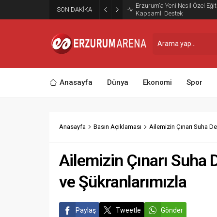
Erzurum’a Yeni Nesil Özel Eğ
SON DAKİKA
Kapsamlı Destek
Anasayfa
Dünya
Ekonomi
Spor
Anasayfa
Basın Açıklaması
Ailemizin Çınarı Suha D
Ailemizin Çınarı Suha 
ve Şükranlarımızla
Paylaş
Tweetle
Gönder