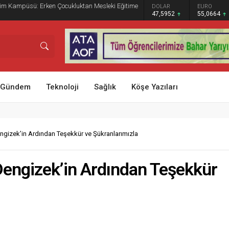
itim Kampüsü: Erken Çocukluktan Mesleki Eğitime
GRAM ALTIN
DOLAR
EURO
6.528,76
47,5952
55,0664
Gündem
Teknoloji
Sağlık
Köşe Yazıları
engizek’in Ardından Teşekkür ve Şükranlarımızla
Dengizek’in Ardından Teşekkür