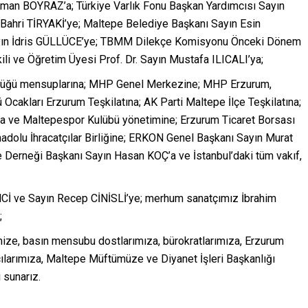
sman BOYRAZ’a; Türkiye Varlık Fonu Başkan Yardımcısı Sayın
hri TİRYAKİ’ye; Maltepe Belediye Başkanı Sayın Esin
ayın İdris GÜLLÜCE’ye; TBMM Dilekçe Komisyonu Önceki Dönem
li ve Öğretim Üyesi Prof. Dr. Sayın Mustafa ILICALI’ya;
ürlüğü mensuplarına; MHP Genel Merkezine; MHP Erzurum,
kü Ocakları Erzurum Teşkilatına; AK Parti Maltepe İlçe Teşkilatına;
 ve Maltepespor Kulübü yönetimine; Erzurum Ticaret Borsası
adolu İhracatçılar Birliğine; ERKON Genel Başkanı Sayın Murat
 Derneği Başkanı Sayın Hasan KOÇ’a ve İstanbul’daki tüm vakıf,
Cİ ve Sayın Recep CİNİSLİ’ye; merhum sanatçımız İbrahim
;
mize, basın mensubu dostlarımıza, bürokratlarımıza, Erzurum
tçılarımıza, Maltepe Müftümüze ve Diyanet İşleri Başkanlığı
 sunarız.