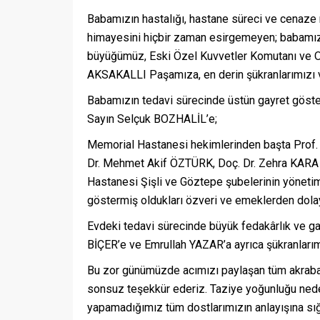
Babamızın hastalığı, hastane süreci ve cenaze 
himayesini hiçbir zaman esirgemeyen; babamız
büyüğümüz, Eski Özel Kuvvetler Komutanı ve O
AKSAKALLI Paşamıza, en derin şükranlarımızı v
Babamızın tedavi sürecinde üstün gayret göst
Sayın Selçuk BOZHALİL’e;
Memorial Hastanesi hekimlerinden başta Prof. D
Dr. Mehmet Akif ÖZTÜRK, Doç. Dr. Zehra KARA
Hastanesi Şişli ve Göztepe şubelerinin yönetim
göstermiş oldukları özveri ve emeklerden dolay
Evdeki tedavi sürecinde büyük fedakârlık ve ga
BİÇER’e ve Emrullah YAZAR’a ayrıca şükranlarım
Bu zor günümüzde acımızı paylaşan tüm akrabal
sonsuz teşekkür ederiz. Taziye yoğunluğu ned
yapamadığımız tüm dostlarımızın anlayışına sığ