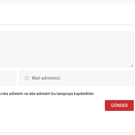
açıkladı. Trump, sosyal medya
ağaç, hem tarihi hem de
hesabından yaptığı paylaşımda
erleriyle dikkat çekiyor.
anlaşmanın “bölgeye barış ve
ulunduğu Onar Mahallesi,
güvenlik getireceğini” ifade etti.
kusu ve doğal güzellikleriyle
Trump’ın açıklamasına göre
...
anlaşma kapsamında Hürmüz
Boğazı’nın uluslararası deniz
trafiğine yeniden ve herhangi bir
kısıtlama olmaksızın açılması
öngörülüyor. Boğazda...
osta adresim ve site adresim bu tarayıcıya kaydedilsin.