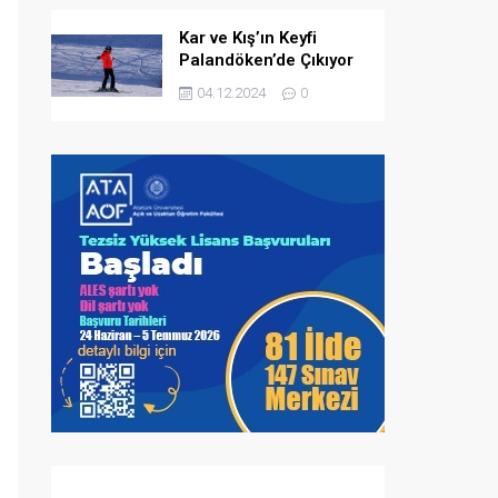
Kar ve Kış’ın Keyfi
Palandöken’de Çıkıyor
04.12.2024
0