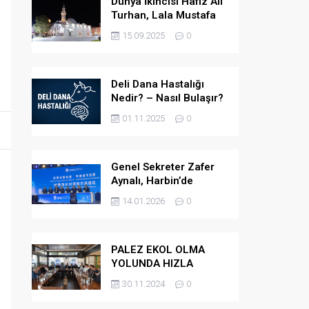
Dünya İkincisi Hafız Ali
Turhan, Lala Mustafa
Paşa Camii’ne Atandı
15.09.2025
0
Deli Dana Hastalığı
Nedir? – Nasıl Bulaşır?
– Belirtileri Nelerdir? –
01.11.2025
0
Tedavi Yöntemleri
Nelerdir?
Genel Sekreter Zafer
Aynalı, Harbin’de
Küresel Belediye
14.01.2026
0
Başkanları Diyaloğu’na
Katıldı
PALEZ EKOL OLMA
YOLUNDA HIZLA
İLERLİYOR
30.11.2024
0