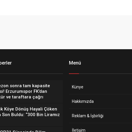
erler
Menü
ezon sonra tam kapasite
Künye
si! Erzurumspor FK’dan
ür ve taraftara çağrı
Hakkımızda
lık Köye Dönüş Hayali Çöken
a Son Buldu: “300 Bin Liramız
Reklam & İşbirliği
İletişim