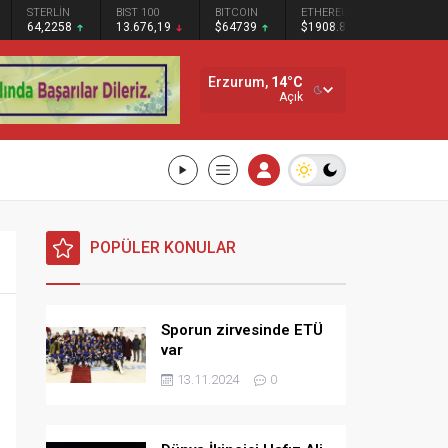
STERLİN
BIST 100
BITCOIN
ETHEREUM
SOLANA
64,2258
13.676,19
$64739
$1908.87
$73.65
Erzurum,
14
°C
Açık
POPÜLER KONULAR
Sporun zirvesinde ETÜ
var
13.11.2024
0