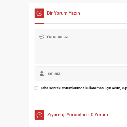
asırlık 
kilometre uzaklıkta yer alan
doğal değ
Gürpınar Şelalesi, kaynağından üç
Bir Yorum Yazın
Ağacın b
kademe halinde yaklaşık 40 metre
tarihi do
yükseklikten dökülüyor. Hava
bilinirken,
sıcaklığının eksi...
Daha sonraki yorumlarımda kullanılması için adım, e-p
Ziyaretçi Yorumları - 0 Yorum