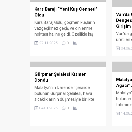
Kars Barajı “Yeni Kuş Cenneti”
Van’da 
Oldu
Dengesi
Kars Baraj Gölü, göçmen kuşların
Girişim
vazgeçilmez geçiş ve dinlenme
Van’da g
noktası haline geldi. Özellikle kış
üretilen 
öncesi ve bahar aylarında yüzlerce
27.11.2025
0
oranı ne
kuş türüne ev sahipliği yapan baraj,
04.08.
şikayetle
bölgenin “yeni Kuş Cenneti” olarak
Çarşısı 
anılmaya başladı. Daha önceki
bir çalış
yıllarda önemli kuş gözlem
yönelik b
alanlarından biri olan Kuyucuk Gölü,
Gürpınar Şelalesi Kısmen
peynirde
yaşanan kuraklık nedeniyle su
Malatya
Dondu
hem de 
seviyesini kaybetmişti. Yaban...
Ağacı” 
şekilde 
Malatya’nın Darende ilçesinde
Yöre hal
Malatya’
bulunan Gürpınar Şelalesi, hava
lezzetler
bulunan 
sıcaklıklarının düşmesiyle birlikte
özellikle
tahmin e
kısmen buz tuttu. Bölgedeki soğuk
04.01.2026
0
zorlukl
hava etkisini sürdürürken, şelalede
14.06.
meydan 
oluşan buzlanma görsel açıdan
sürdürüy
dikkat çekici manzaralar oluşturdu.
“ant ağa
Darende ilçe merkezine yaklaşık 7