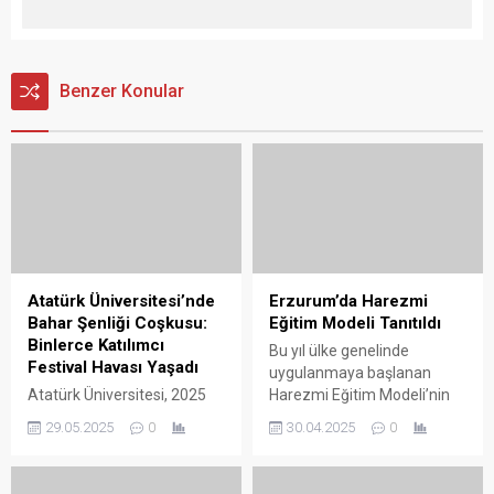
Benzer Konular
Atatürk Üniversitesi’nde
Erzurum’da Harezmi
Bahar Şenliği Coşkusu:
Eğitim Modeli Tanıtıldı
Binlerce Katılımcı
Bu yıl ülke genelinde
Festival Havası Yaşadı
uygulanmaya başlanan
Atatürk Üniversitesi, 2025
Harezmi Eğitim Modeli’nin
Bahar Şenliği kapsamında
ilk sergisi Erzurum Zübeyde
29.05.2025
0
30.04.2025
0
düzenlediği etkinliklerle
Hanım Anaokulu’nda
öğrencilerine, akademik ve
düzenlendi. Disiplinler arası
idari personeline unutulmaz
düşünme, iş birliği ve