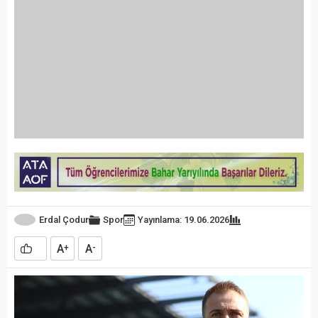
Erdal Çodur
Spor
Yayınlama: 19.06.2026
A
A
+
-