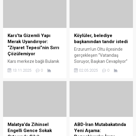
bir üç gün yaşattı. 26-28
problem çözme becerilerini
Mayıs tarihleri arasında
ön plana çıkaran model
Rektörlük arkası şenlik
kapsamında öğrencilerin yıl
alanında gerçekleştirilen
boyunca yürüttüğü
organizasyona binlerce kişi
çalışmalar sergilendi.
katıldı. Şenlik boyunca
Etkinliğe Milli Eğitim
Kars’ta Gizemli Yapı
Köylüler, belediye
kampüs adeta bir festival
Bakanlığı temsilcileri ve
Merak Uyandırıyor:
başkanından tandır istedi
alanına dönüştü. Spor
veliler katıldı. Öğrenciler,
“Ziyaret Tepesi”nin Sırrı
Erzurum’un Oltu ilçesinde
gösterilerinden halk
oyun temelli öğrenme
Çözülemiyor
gerçekleşen “Vatandaş
danslarına, konserlerden DJ
sürecinden keyif...
Kars merkeze bağlı Bulanık
Soruyor, Başkan Cevaplıyor”
performanslarına kadar pek
Köyü yakınlarında, kent
buluşmasında Karabekir
çok etkinlik...
13.11.2025
0
02.05.2025
0
merkezine yaklaşık 26
Mahallesi sakinleri, Belediye
kilometre uzaklıkta bulunan
Başkanı Adem Çelebi’ye
gizemli bir yapı, hem bölge
çeşitli isteklerde bulundu.
halkının hem de
Mahalleli kadınlar,
araştırmacıların dikkatini
geleneksel lezzetleri
çekiyor. Halk arasında
pişirmek için tandır ve fırın
“Ziyaret Tepesi” ya da
yapılmasını isterken;
“Evliya Tepesi” olarak bilinen
çocuklar oyun parkı, halı
dağın zirvesindeki bu
saha ve sokak köpekleri için
Malatya’da Zihinsel
ABD-İran Mutabakatında
esrarengiz yapı, varlığıyla
barınak talebinde bulundu.
Engelli Gence Sokak
Yeni Aşama:
adeta sır perdesini koruyor.
Başkan Çelebi, özellikle