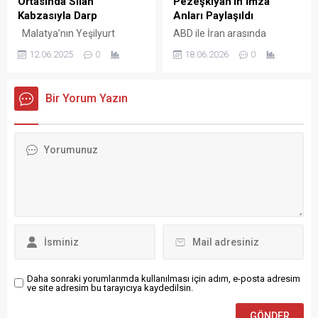
Ortasında Silah
Pezeşkiyan’ın İmza
Yahni Dağı ile Dumanlı Dağ
çocukların isteklerinin
Kabzasıyla Darp
Anları Paylaşıldı
arasında...
öncelikli olarak
Malatya’nın Yeşilyurt
ABD ile İran arasında
değerlendirileceğini...
ilçesinde, yüzde 90 zihinsel
çatışmaların sona
12.06.2025
0
18.06.2026
0
engelli olduğu belirtilen 42
erdirilmesi ve kalıcı barışın
yaşındaki Yusuf Civelek,
tesis edilmesi amacıyla
sokak ortasında silah
hazırlanan mutabakat
Bir Yorum Yazın
kabzasıyla darp edildi. Olay,
zaptında yeni bir aşamaya
çevredeki güvenlik
geçildi. İran Cumhurbaşkanı
kameralarına anbean
Mesud Pezeşkiyan’ın
yansıdı. İddiaya göre,
anlaşma metnini imzaladığı
Civelek, ziyaret için gittiği
anlara ait fotoğraflar
ağabeyinin evinden
kamuoyuyla paylaşıldı.
dönerken komşusu
Anlaşmanın her iki ülkenin
tarafından saldırıya uğradı.
liderleri tarafından resmen
Saldırgan, elindeki silahın
imzalandığı bildirildi İran
kabzası ile Civelek’in başına
Dışişleri Bakanlığı tarafından
vurarak yere düşürürken,
yapılan açıklamada, 14
yerdeyken...
maddeden oluşan...
Daha sonraki yorumlarımda kullanılması için adım, e-posta adresim
ve site adresim bu tarayıcıya kaydedilsin.