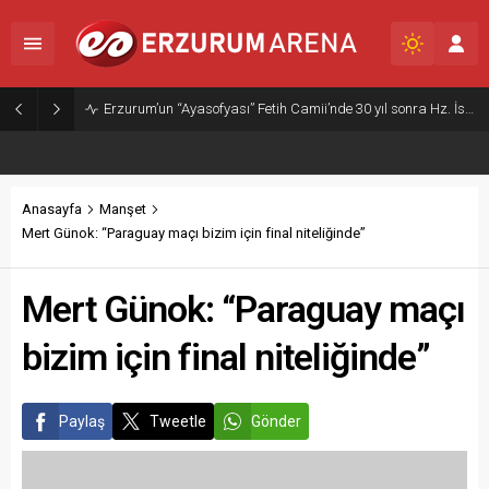
Erzurum’un “Ayasofyası” Fetih Camii’nde 30 yıl sonra Hz. İsa freski yeniden ortaya çıktı
Anasayfa
Manşet
Mert Günok: “Paraguay maçı bizim için final niteliğinde”
Mert Günok: “Paraguay maçı
bizim için final niteliğinde”
Paylaş
Tweetle
Gönder