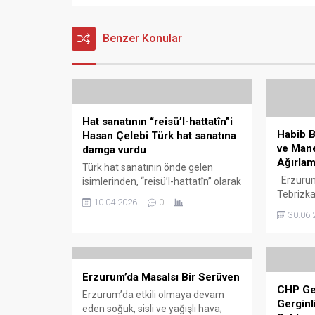
Benzer Konular
Hat sanatının “reisü’l-hattatîn”i
Habib B
Hasan Çelebi Türk hat sanatına
ve Mane
damga vurdu
Ağırla
Türk hat sanatının önde gelen
Erzurum’
isimlerinden, “reisü’l-hattatîn” olarak
Tebrizka
anılan Hasan Çelebi, 24 Şubat 2025
10.04.2026
0
Baba Türb
tarihinde İstanbul’da 87 yaşında
30.06.
dokusu 
hayatını kaybetti. Bir süredir tedavi
anlatıla
gördüğü hastanede vefat eden
kentin e
Çelebi, yarım asrı aşan sanat hayatı
noktalar
boyunca hem Türkiye’de hem de
Erzurum’da Masalsı Bir Serüven
sürdürüy
yurt dışında önemli eserlere imza
CHP Ge
Türbesi o
attı. 1937 yılında Oltu ilçesine bağlı
Erzurum’da etkili olmaya devam
Gerginl
burada 
İnci...
eden soğuk, sisli ve yağışlı hava;