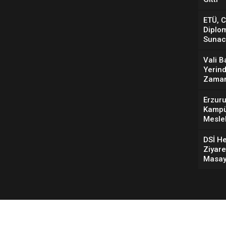
ETÜ, 
Diplom
Sunac
Vali B
Yerind
Zaman
Erzuru
Kampü
Mesle
DSİ He
Ziyare
Masaya