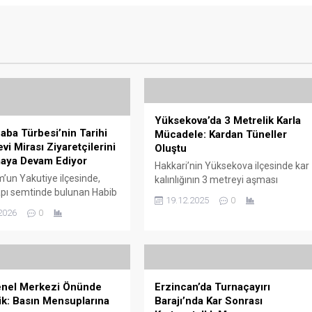
Yüksekova’da 3 Metrelik Karla
aba Türbesi’nin Tarihi
Mücadele: Kardan Tüneller
vi Mirası Ziyaretçilerini
Oluştu
maya Devam Ediyor
Hakkari’nin Yüksekova ilçesinde kar
un Yakutiye ilçesinde,
kalınlığının 3 metreyi aşması
pı semtinde bulunan Habib
nedeniyle İl Özel İdaresi ekipleri,
19.12.2025
0
esi, asırlardır hem tarihi
yüksek rakımlı bölgelerde yoğun
2026
0
hem de halk arasında
çalışma yürütüyor. Hakkari İl Özel
n manevi hikâyeleriyle
İdaresi Genel Sekreterliği ve
n önemli ziyaret
Yüksekova İlçe Özel İdare
ından biri olmayı
Müdürlüğü Şantiye Şefliği ekipleri,
or. Asıl adı Timurtaş Baba
açtıkları yolların zaman zaman
nel Merkezi Önünde
Erzincan’da Turnaçayırı
lan yapı, 19. yüzyılda
kardan oluşan tünelleri andırdığını
ik: Basın Mensuplarına
Barajı’nda Kar Sonrası
defnedilen mutasavvıf
belirtti. Karla mücadele sırasında