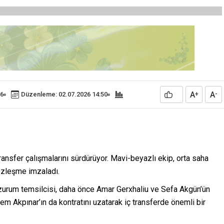
A
A
26
Düzenleme: 02.07.2026 14:50
+
-
ansfer çalışmalarını sürdürüyor. Mavi-beyazlı ekip, orta saha
özleşme imzaladı.
rzurum temsilcisi, daha önce Amar Gerxhaliu ve Sefa Akgün’ün
m Akpınar’ın da kontratını uzatarak iç transferde önemli bir