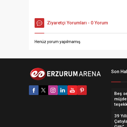
Ziyaretçi Yorumları - 0 Yorum
Henüz yorum yapılmamış.
Son Hab
Beş s
müjde
teşekk
39 Yıl
Çatıyl
Gitti”