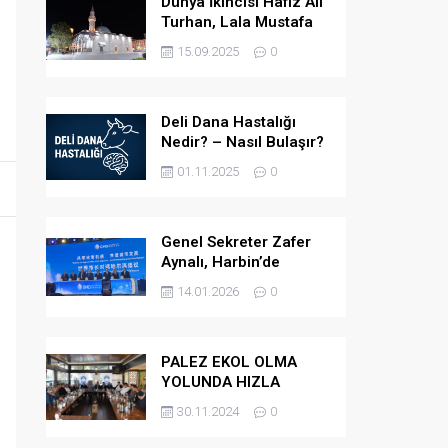
Dünya İkincisi Hafız Ali
Turhan, Lala Mustafa
Paşa Camii’ne Atandı
15.09.2025
0
Deli Dana Hastalığı
Nedir? – Nasıl Bulaşır?
– Belirtileri Nelerdir? –
01.11.2025
0
Tedavi Yöntemleri
Nelerdir?
Genel Sekreter Zafer
Aynalı, Harbin’de
Küresel Belediye
14.01.2026
0
Başkanları Diyaloğu’na
Katıldı
PALEZ EKOL OLMA
YOLUNDA HIZLA
İLERLİYOR
30.11.2024
0