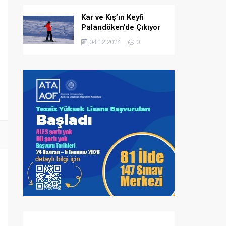
Kar ve Kış’ın Keyfi
Palandöken’de Çıkıyor
04.12.2024
0