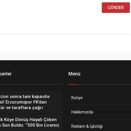
erler
Menü
ezon sonra tam kapasite
Künye
si! Erzurumspor FK’dan
ür ve taraftara çağrı
Hakkımızda
lık Köye Dönüş Hayali Çöken
a Son Buldu: “300 Bin Liramız
Reklam & İşbirliği