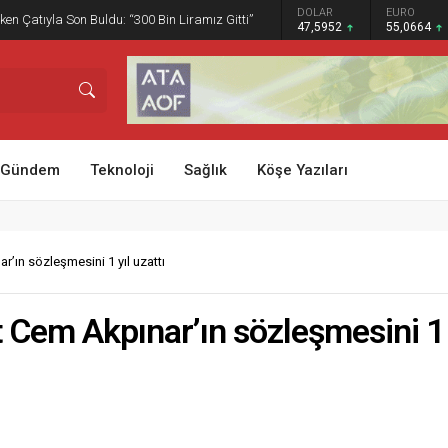
GRAM ALTIN
DOLAR
EURO
ken Çatıyla Son Buldu: “300 Bin Liramız Gitti”
6.528,76
47,5952
55,0664
Gündem
Teknoloji
Sağlık
Köşe Yazıları
’ın sözleşmesini 1 yıl uzattı
 Cem Akpınar’ın sözleşmesini 1