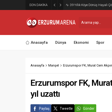
SON DAKİKA
39 Yıllık Köye Dönüş Hayali Çö
Anasayfa
Dünya
Ekonomi
Spor
Anasayfa
Manşet
Erzurumspor FK, Murat Cem Akpınar
Erzurumspor FK, Murat
yıl uzattı
Paylaş
Tweetle
Gönder