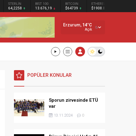
STERLİN
BIST 100
BITCOIN
ETHEREUM
SOLANA
64,2258
13.676,19
$64739
$1908.87
$73.65
Erzurum,
14
°C
Açık
POPÜLER KONULAR
Sporun zirvesinde ETÜ
var
13.11.2024
0