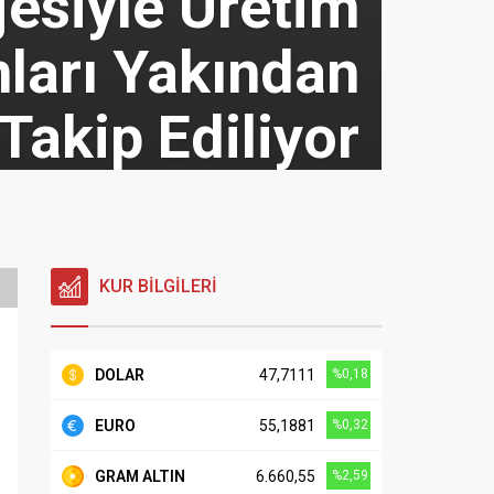
jesiyle Üretim
nları Yakından
Takip Ediliyor
KUR BİLGİLERİ
DOLAR
47,7111
%0,18
EURO
55,1881
%0,32
GRAM ALTIN
6.660,55
%2,59