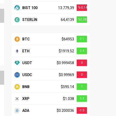
BIST 100
13.779,39
%-0,14
STERLİN
64,4139
%0,38
BTC
$64953
0.1
k
ETH
$1919.52
0.4
USDT
$0.999458
0
USDC
$0.99969
0
BNB
$595.14
1
XRP
$1.038
0.3
ADA
$0.200036
-1.5