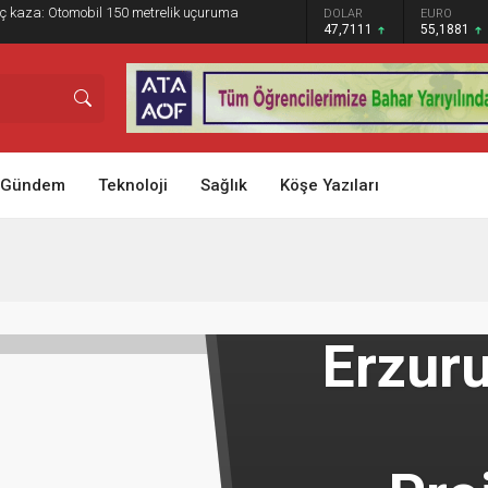
ç kaza: Otomobil 150 metrelik uçuruma
GRAM ALTIN
DOLAR
EURO
6.660,55
47,7111
55,1881
Gündem
Teknoloji
Sağlık
Köşe Yazıları
Erzuru