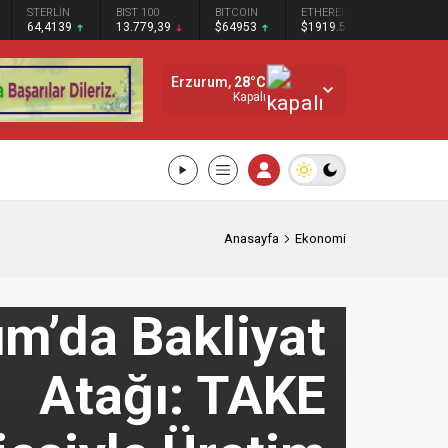
STERLİN
BIST 100
BITCOIN
ETHEREUM
SOLANA
64,4139
13.779,39
$64953
$1919.52
$75.37
Erzurum,
28
°C
Kapalı
Anasayfa
Ekonomi
m’da Bakliyat
Atağı: TAKE