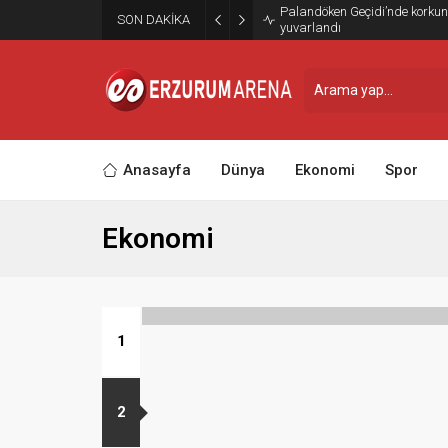
Palandöken Geçidi’nde korkun
SON DAKİKA
yuvarlandı
Anasayfa
Dünya
Ekonomi
Spor
Ekonomi
inden
1
atırım
2