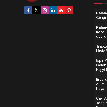
Paland
Girişi
Palan
kaza: 
uçuru
Trabz
Hedef
İspir 
Gelene
Kişiyi
Erzur
ölümlü
hayatı
Çay So
Yarış