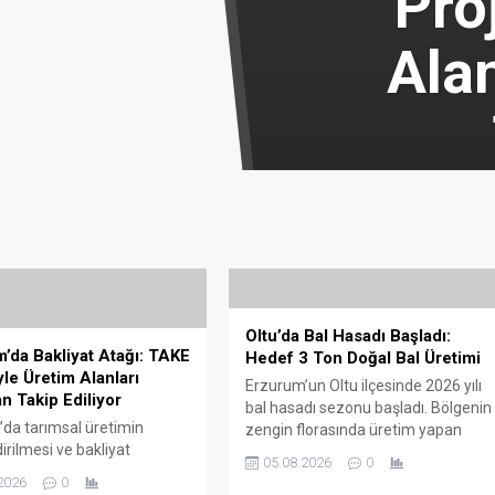
Pro
Ala
Oltu’da Bal Hasadı Başladı:
’da Bakliyat Atağı: TAKE
Hedef 3 Ton Doğal Bal Üretimi
yle Üretim Alanları
Erzurum’un Oltu ilçesinde 2026 yılı
n Takip Ediliyor
bal hasadı sezonu başladı. Bölgenin
da tarımsal üretimin
zengin florasında üretim yapan
irilmesi ve bakliyat
arıcılar ilk bal sağımını
05.08.2026
0
in yaygınlaştırılması
gerçekleştirirken, sezonun verimli
2026
0
 yürütülen çalışmalar