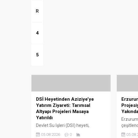
rımsal
R
jeleri
ırıldı
4
5
DSİ Heyetinden Aziziye’ye
Erzurum
Yatırım Ziyareti: Tarımsal
Projesi
Altyapı Projeleri Masaya
Yakında
Yatırıldı
Erzurum’
Devlet Su İşleri (DSİ) heyeti,
çeşitlend
Erzurum’un Aziziye ilçesinde
üretimin
05.08.2026
0
05.08.
devam eden ve planlanan
amacıyla