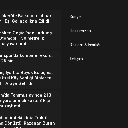
öken’de Balkonda İntihar
Künye
mi: Eşi Gelince İkna Edildi
Hakkımızda
döken Geçidi’nde korkunç
Otomobil 150 metrelik
ma yuvarlandı
Reklam & İşbirliği
onspor’da kombine rekoru:
İletişim
 25 bin
Yeşilyurt’ta Büyük Buluşma:
ksel Köy Şenliği Binlerce
 Bir Araya Getirdi
um’da Temmuz ayında 218
-yaralanmalı kaza: 3 kişi
nı kaybetti
hbetindeki İddia Traktör
ına Dönüştü: Kazanan Burun