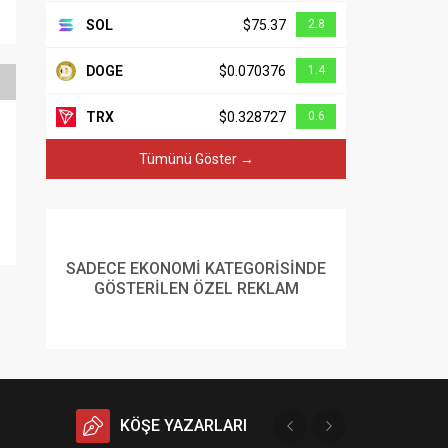
SOL
$75.37
2.8
DOGE
$0.070376
1.4
TRX
$0.328727
0.6
Tümünü Göster →
SADECE EKONOMİ KATEGORİSİNDE
GÖSTERİLEN ÖZEL REKLAM
KÖŞE YAZARLARI