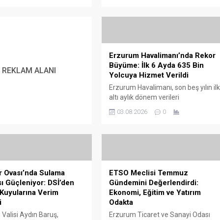
geçmesi bekleniyor. Yaklaşık 250
da, Tarım Arazilerinin
kovanla üretim yapan arıcı Hasan
ının Etkinleştirilmesi (TAKE)
Demir, bu yıl 3 ton doğal bal
kapsamında ekimi
üretmeyi hedeflediklerini söyledi.
ştirilen alanlarda saha
Oltu’nun Bahçecik Mahallesi’nde,
ri sürdürülüyor. Erzurum İl
Kırdağ eteklerinde kurduğu arılıkta
Erzurum Havalimanı’nda Rekor
 Orman Müdürlüğü ekipleri,
üretim yapan 48...
Büyüme: İlk 6 Ayda 635 Bin
psamında üreticilere
REKLAM ALANI
Yolcuya Hizmet Verildi
n mercimek ve nohut
Erzurum Havalimanı, son beş yılın il
nın kullanıldığı tarım
altı aylık dönem verileri
inde incelemelerde bulundu.
incelendiğinde hem uçuş hem de
kipler tarafından
03.08.2026
0
yolcu trafiğinde istikrarlı yükselişini
tirilen kontrollerde,...
sürdürerek 2026 yılında tarihi bir
rekora imza attı. Artan hava
ulaşımı, kentin turizm, ticaret ve
ulaşım altyapısındaki gelişimin
somut göstergeleri arasında yer
r Ovası’nda Sulama
ETSO Meclisi Temmuz
aldı. Devlet Hava Meydanları
sı Güçleniyor: DSİ’den
Gündemini Değerlendirdi:
İşletmesi (DHMİ) verilerinden
Kuyularına Verim
Ekonomi, Eğitim ve Yatırım
derlenen bilgilere...
i
Odakta
Valisi Aydın Baruş,
Erzurum Ticaret ve Sanayi Odası