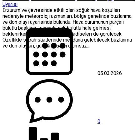
Uyarısı
Erzurum ve çevresinde etkili olan soğuk hava koşulları
nedeniyle meteoroloji uzmanları, bölge genelinde buzlanma
ve don olayı uyarısında bulundu. Hava durumunun parçalı
bulutlu başlayıp, zamanla çok bulutlu hale gelmesi
beklenirken, yer yer sis ve pus hadiseleri de görülecek.
Özellikle sabah saatlerinde meydana gelebilecek buzlanma
ve don olayları, günlük yaşamı olumsuz...
05.03.2026
0