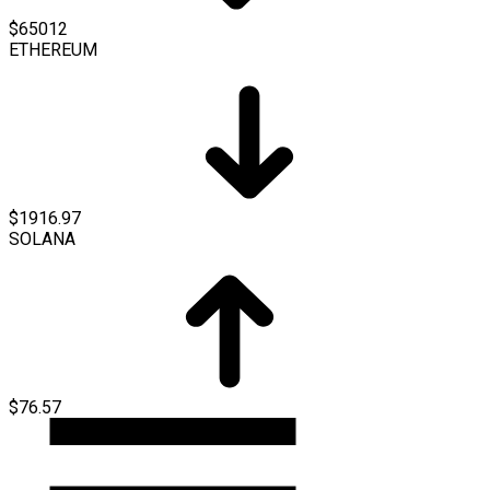
$65012
ETHEREUM
$1916.97
SOLANA
$76.57