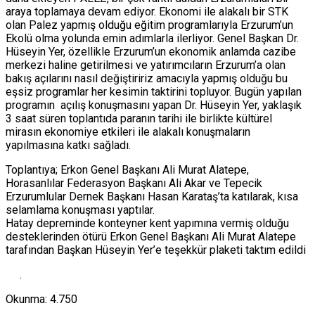
araya toplamaya devam ediyor. Ekonomi ile alakalı bir STK
olan Palez yapmış olduğu eğitim programlarıyla Erzurum’un
Ekolü olma yolunda emin adımlarla ilerliyor. Genel Başkan Dr.
Hüseyin Yer, özellikle Erzurum’un ekonomik anlamda cazibe
merkezi haline getirilmesi ve yatırımcıların Erzurum’a olan
bakış açılarını nasıl değiştiririz amacıyla yapmış olduğu bu
eşsiz programlar her kesimin taktirini topluyor. Bugün yapılan
programın açılış konuşmasını yapan Dr. Hüseyin Yer, yaklaşık
3 saat süren toplantıda paranın tarihi ile birlikte kültürel
mirasın ekonomiye etkileri ile alakalı konuşmaların
yapılmasına katkı sağladı.
Toplantıya; Erkon Genel Başkanı Ali Murat Alatepe,
Horasanlılar Federasyon Başkanı Ali Akar ve Tepecik
Erzurumlular Dernek Başkanı Hasan Karataş’ta katılarak, kısa
selamlama konuşması yaptılar.
Hatay depreminde konteyner kent yapımına vermiş olduğu
desteklerinden ötürü Erkon Genel Başkanı Ali Murat Alatepe
tarafından Başkan Hüseyin Yer’e teşekkür plaketi taktım edildi
.
Okunma:
4.750