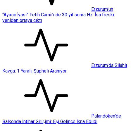
Erzurum’un
“Ayasofyası” Fetih Camii’nde 30 yıl sonra Hz. İsa freski
yeniden ortaya çıktı
Erzurum’da Silahlı
Kavga: 1 Yaralı, Şüpheli Aranıyor
Palandöken’de
Balkonda İntihar Girişimi: Eşi Gelince İkna Edildi