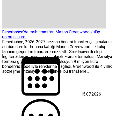
Fenerbahçe’de tarihi transfer: Mason Greenwood kulüp
rekorunu kırdı
Fenerbahçe, 2026-2027 sezonu öncesi transfer çalışmalarını
sürdürürken kadrosuna kattığı Mason Greenwood ile kulüp
tarihine geçen bir transfere imza attı. Sarı-lacivertli ekip,
İngiltere’den yetişen ve son olarak Fransa temsilcisi Marsilya
forması giyen 24 yaşındaki futbolcuyu 39 milyon Euro
bonservis bedeliyle renklerine bağladı. Greenwood ile 4 yıllık
sözleşme imzalayan Fenerbahçe, bu transferle...
15.07.2026