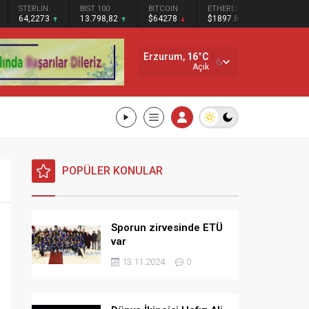
BIST 100
BITCOIN
ETHEREUM
SOLANA
13.798,82
$64278
$1897.87
$72.69
Erzurum,
16
°C
Açık
POPÜLER KONULAR
Sporun zirvesinde ETÜ
var
13.11.2024
0