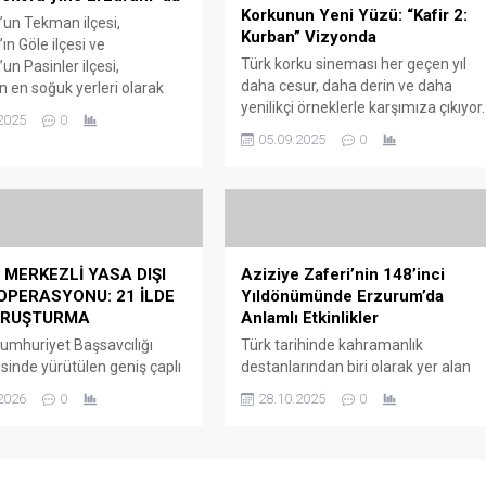
Korkunun Yeni Yüzü: “Kafir 2:
un Tekman ilçesi,
Kurban” Vizyonda
ın Göle ilçesi ve
Türk korku sineması her geçen yıl
un Pasinler ilçesi,
daha cesur, daha derin ve daha
n en soğuk yerleri olarak
yenilikçi örneklerle karşımıza çıkıyor.
miş. Hava durumu, özellikle
2025
0
Bu yılın en çok merak edilen
i kar örtüsünün yüksek
05.09.2025
0
yapımlarından biri ise kuşkusuz
edeniyle buzlanma, don ve
Hasan Orçun Kutlu’nun yönetmen
kesine karşı dikkatli
koltuğunda oturduğu “Kafir 2:
 gerektiğini vurguluyor.
Kurban”. Yönetmen Kutlu, bu
ji, ayrıca sis ve pus
filmiyle iddialı, katmanlı ve
nın gece ve sabah
psikolojik derinliği yüksek bir
nde yer yer görüleceğini,
MERKEZLİ YASA DIŞI
Aziziye Zaferi’nin 148’inci
yapımla sinemaseverlerin karşısına
...
OPERASYONU: 21 İLDE
Yıldönümünde Erzurum’da
çıkmaya...
ORUŞTURMA
Anlamlı Etkinlikler
mhuriyet Başsavcılığı
Türk tarihinde kahramanlık
sinde yürütülen geniş çaplı
destanlarından biri olarak yer alan
ı bahis ve kara para aklama
Aziziye Zaferi’nin 148’inci
2026
0
28.10.2025
0
masında, 21 ili kapsayan
yıldönümü, Erzurum’da çeşitli
nlarda çok sayıda şüpheli
etkinliklerle kutlandı. Erzurum
a alındı. Soruşturmanın,
Valiliği öncülüğünde yürütülen
emek amacıyla örgüt
“Erzurum Tarihin İzinde Ecdada