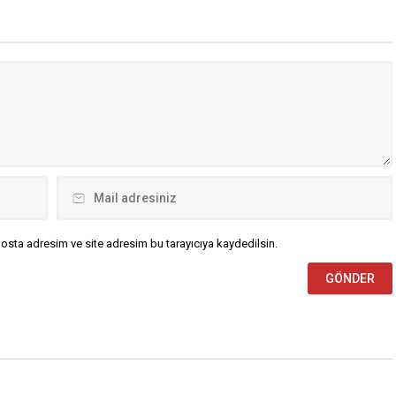
yasa dışı bahis”, “nitelikli
Vefa Projesi kapsamında
cılık”, “rüşvet” ve “suçtan
düzenlenen etkinliklerde, 1877-
nan malvarlığı değerlerini
1878 Osmanlı-Rus Savaşı’nda
iddialarını kapsadığı
kentin savunmasında kritik rol
di. Operasyon kapsamında
oynayan Toparlak Tabyası yeniden
a banka yöneticileri,...
tarih sahnesine taşındı. Program
çerçevesinde Erzurum İl Jandarma
Komutanlığı, Jandarma...
osta adresim ve site adresim bu tarayıcıya kaydedilsin.