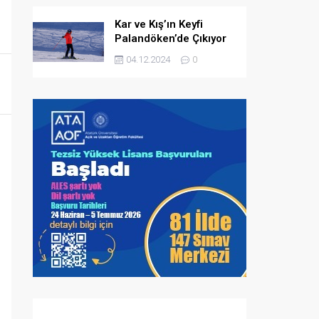
Kar ve Kış’ın Keyfi
Palandöken’de Çıkıyor
04.12.2024
0