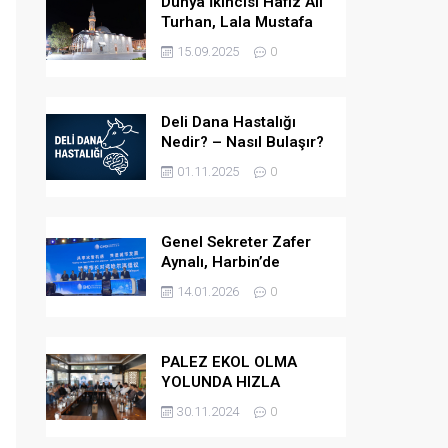
Dünya İkincisi Hafız Ali
Turhan, Lala Mustafa
Paşa Camii’ne Atandı
15.09.2025
0
Deli Dana Hastalığı
Nedir? – Nasıl Bulaşır?
– Belirtileri Nelerdir? –
01.11.2025
0
Tedavi Yöntemleri
Nelerdir?
Genel Sekreter Zafer
Aynalı, Harbin’de
Küresel Belediye
14.01.2026
0
Başkanları Diyaloğu’na
Katıldı
PALEZ EKOL OLMA
YOLUNDA HIZLA
İLERLİYOR
30.11.2024
0