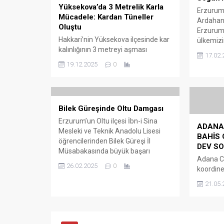
Yüksekova’da 3 Metrelik Karla
Erzurum’
Mücadele: Kardan Tüneller
Ardahan’
Oluştu
Erzurum’
Hakkari’nin Yüksekova ilçesinde kar
ülkemizi
kalınlığının 3 metreyi aşması
kaydedil
17.02.
nedeniyle İl Özel İdaresi ekipleri,
bölgedek
19.12.2025
0
yüksek rakımlı bölgelerde yoğun
olması n
çalışma yürütüyor. Hakkari İl Özel
çığ tehli
İdaresi Genel Sekreterliği ve
olunması
Yüksekova İlçe Özel İdare
Meteorolo
Bilek Güreşinde Oltu Damgası
Müdürlüğü Şantiye Şefliği ekipleri,
olayları
açtıkları yolların zaman zaman
saatleri
Erzurum’un Oltu ilçesi İbn-i Sina
ADANA 
kardan oluşan tünelleri andırdığını
bunun da
Mesleki ve Teknik Anadolu Lisesi
BAHİS 
belirtti. Karla mücadele sırasında
öğrencilerinden Bilek Güreşi İl
DEV S
zorlu anlar yaşansa da...
Müsabakasında büyük başarı
Adana Cu
Erzurum’un Oltu ilçesinde bulunan
26.02.2025
0
koordine
İbn-i Sina Mesleki ve Teknik
yasa dış
Anadolu Lisesi, okul sporları
21.05.
soruştur
kapsamında düzenlenen Bilek
operasyo
Güreşi İl Müsabakasında büyük bir
gözaltın
başarı elde etti. Yarışmada 98
“suç işl
öğrencinin katılımı ile