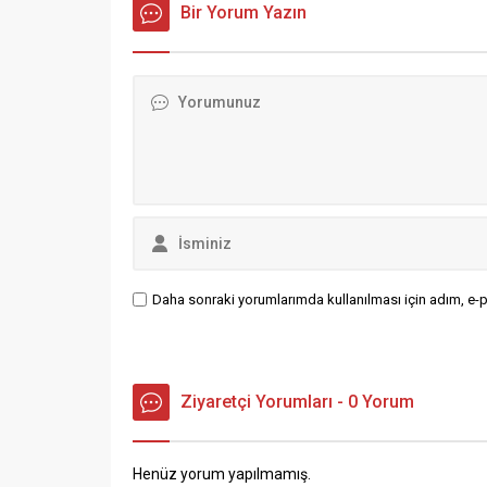
Bir Yorum Yazın
kurma”, “
gerçekleştirilen müsabakalarda,
dolandırı
İbn-i Sina...
kaynakla
aklama” 
bildiril
aralarınd
Daha sonraki yorumlarımda kullanılması için adım, e-p
Ziyaretçi Yorumları - 0 Yorum
Henüz yorum yapılmamış.