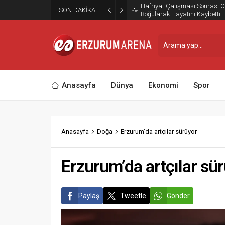
Erzurum Kazım Karabekir St
SON DAKİKA
Taraftarına Kavuştu
Anasayfa
Dünya
Ekonomi
Spor
Anasayfa
Doğa
Erzurum’da artçılar sürüyor
Erzurum’da artçılar sü
Paylaş
Tweetle
Gönder