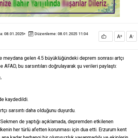
a: 08.01.2025
Düzenleme: 08.01.2025 11:04
A
A
+
-
de meydana gelen 4.5 büyüklüğündeki deprem sonrası artçı
 AFAD, bu sarsıntıları doğrulayarak şu verileri paylaştı:
,
de kaydedildi.
rtçı sarsıntı daha olduğunu duyurdu.
Sekmen de yaptığı açıklamada, depremden etkilenen
lkenin her türlü afetten korunması için dua etti. Erzurum kent
ana kadar herhangi bir olumsuzluk yaşanmadığı ve ekiplerin