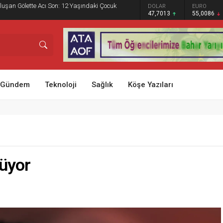
adyumu 5 Sezon Sonra Yeniden Tam Kapasiteyle
GRAM ALTIN
DOLAR
EURO
STERLİN
6.544,76
47,7013
55,0086
64,2273
Gündem
Teknoloji
Sağlık
Köşe Yazıları
rüyor