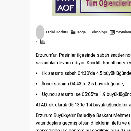
Erdal Çodur
Doğa
-
Teknoloji
Yayınlam
Erzurum’un Pasinler ilçesinde sabah saatlerin
sarsıntılar devam ediyor. Kandilli Rasathanesi ve
İlk sarsıntı sabah 04:30’da 4.5 büyüklüğünde
İkinci sarsıntı 04:43’te 2.5 büyüklüğünde,
Üçüncü sarsıntı ise 05:05’te 1.9 büyüklüğün
AFAD, ek olarak 05:13’te 1.4 büyüklüğünde bir a
Erzurum Büyükşehir Belediye Başkanı Mehmet 
vatandaşlara geçmiş olsun dileklerini iletti ve ü
merkezinde ise deprem hissedilmiş olsa da şu 