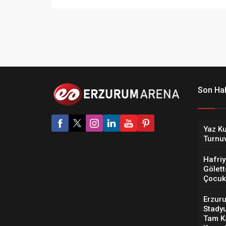
Son Hab
Yaz Ku
Turnu
Hafriy
Gölett
Çocuk 
Erzur
Stady
Tam Ka