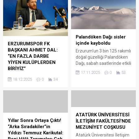
Palandöken Dağı sisler
içinde kayboldu
ERZURUMSPOR FK
BAŞKANI AHMET DAL:
Erzurum’un 3 bin 125 rakımlı
“EN FAZLA DARBE
doğal güzelliği Palandöken
YİYEN KULÜPLERDEN
Dağı, sabah saatlerinde etkili
BİRİYİZ”
olan sisle birlikte büyüleyici
17.11.2025
0
53
manzaralar oluşturdu. Kar
Erzurumspor FK Başkanı
18.12.2025
0
34
yağışının ve soğuk hava
Ahmet Dal, bugün bir otelde
dalgasının kendini
düzenlediği basın
hissettirmeye başladığı
toplantısında takımın ligdeki
bölgede dron ile çekilen
durumu, ekonomik yapı,
görüntüler, dağın zirvesine
bahis soruşturması, stat
kadar yükselen yoğun sis
sorunu ve gelecek
ATATÜRK ÜNİVERSİTESİ
tabakasını gözler önüne
planlamasına ilişkin önemli
Yıllar Sonra Ortaya Çıktı!
İLETİŞİM FAKÜLTESİ’NDE
serdi. Gece saatlerinde eksi
açıklamalarda bulundu.
“Arka Sıradakiler”in
MEZUNİYET COŞKUSU
7 dereceyi gören
Beklenmedik puan
Yıldızı Temmuz Karikutal:
Atatürk Üniversitesi İletişim
Palandöken, Türkiye’nin...
kayıplarına rağmen takımın
Beni Hâlâ Tanımaları Çok