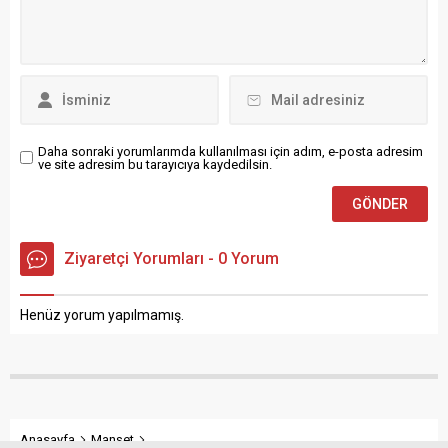
fikir şölenine dönüşerek
trafiğinin yoğun olduğu
Maltepe’de gerçekleşti.
bölgelerde kapsamlı
PALEZ Yönetim Kurulu
temizlik çalışmaları
Başkanı Hüseyin Yer...
gerçekleştiriyor.
Büyükşehir...
Daha sonraki yorumlarımda kullanılması için adım, e-posta adresim
ve site adresim bu tarayıcıya kaydedilsin.
Ziyaretçi Yorumları - 0 Yorum
Henüz yorum yapılmamış.
Anasayfa
Manşet