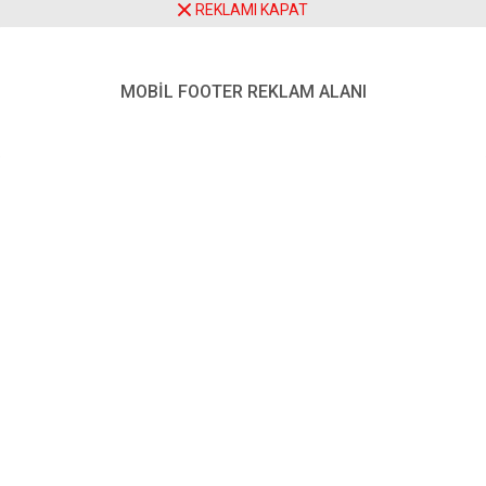
REKLAMI KAPAT
Erzurumspor FK – Şanlıurfaspor maçının ardından
Erzurumspor FK –
MOBİL FOOTER REKLAM ALANI
Şanlıurfaspor maçının
ardından
Paylaş
Tweetle
Gönder