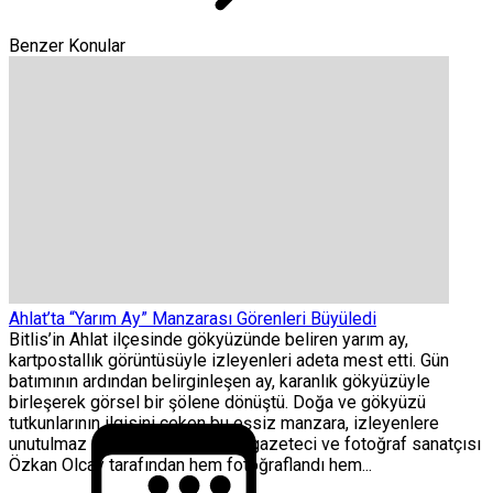
Benzer Konular
Ahlat’ta “Yarım Ay” Manzarası Görenleri Büyüledi
Bitlis’in Ahlat ilçesinde gökyüzünde beliren yarım ay,
kartpostallık görüntüsüyle izleyenleri adeta mest etti. Gün
batımının ardından belirginleşen ay, karanlık gökyüzüyle
birleşerek görsel bir şölene dönüştü. Doğa ve gökyüzü
tutkunlarının ilgisini çeken bu eşsiz manzara, izleyenlere
unutulmaz anlar yaşattı. O anlar, gazeteci ve fotoğraf sanatçısı
Özkan Olcay tarafından hem fotoğraflandı hem...