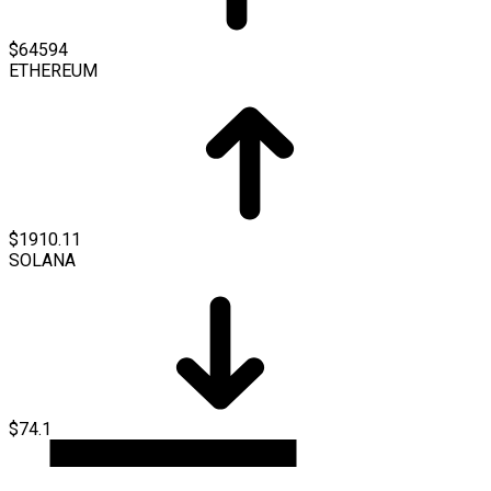
$64594
ETHEREUM
$1910.11
SOLANA
$74.1