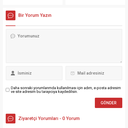
büyümeden kontrol altına
Motosiklet gurubu başkanı
yapılan açıklamada,...
alındı. Olayda can kaybı ya
Kaan Yavuz ve üyeleri
da yaralanma
anlamlı bir katkıda bulundu.
Bir Yorum Yazın
yaşanmazken, evde maddi
Oltu İlçe Milli Eğitim
hasar oluştu. Yangın, Kazım
Müdürlüğü’nün
Karabekir Paşa Mahallesi
organizasyonuna destek
Topdağı Caddesi üzerinde
olmak amacıyla 14 adet dart
bulunan eski bir binada
tahtası bağışlayan Siyah İnci
akşam saatlerinde
Motosiklet gurubu başkanı
meydana geldi. Henüz
Yavuz ve üyelerinin bu jesti
bilinmeyen bir nedenle çıkan
takdir topladı. Dart
yangın...
tahtalarının teslimi, Oltu...
Daha sonraki yorumlarımda kullanılması için adım, e-posta adresim
ve site adresim bu tarayıcıya kaydedilsin.
Ziyaretçi Yorumları - 0 Yorum