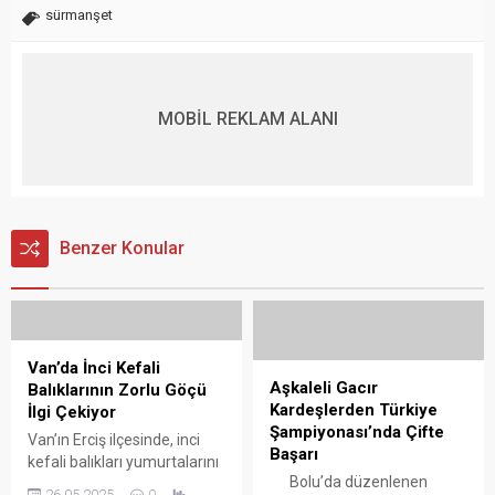
sürmanşet
MOBİL REKLAM ALANI
Benzer Konular
Van’da İnci Kefali
Aşkaleli Gacır
Balıklarının Zorlu Göçü
Kardeşlerden Türkiye
İlgi Çekiyor
Şampiyonası’nda Çifte
Van’ın Erciş ilçesinde, inci
Başarı
kefali balıkları yumurtalarını
Bolu’da düzenlenen
bırakmak için Van Gölü’nden
26.05.2025
0