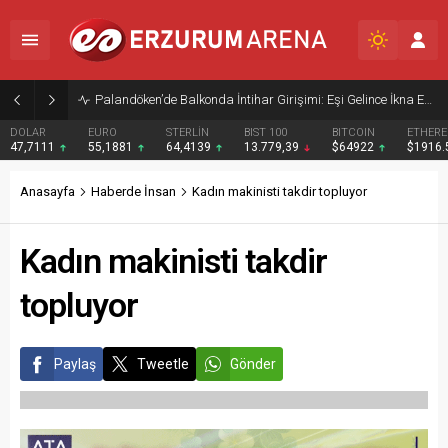
Palandöken’de Balkonda İntihar Girişimi: Eşi Gelince İkna Edildi
DOLAR
EURO
STERLİN
BIST 100
BITCOIN
ETHER
47,7111
55,1881
64,4139
13.779,39
$64922
$1916
Anasayfa
Haberde İnsan
Kadın makinisti takdir topluyor
Kadın makinisti takdir
topluyor
Paylaş
Tweetle
Gönder