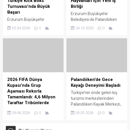
Türkiye Kick Boks
Hayvanları İçin Yeni İş
Daire Başkanlığı tarafından
Turnuvası’nda Büyük
Birliği
düzenlenen program, Necip
Başarı
Erzurum Büyükşehir
Fazıl Kısakürek Kültür ve
Erzurum Büyükşehir
Belediyesi ile Palandöken
Sanat Merkezi büyük
Belediyesi bünyesinde
Belediyesi, sahipsiz
salonda gerçekleştirildi.
02.04.2026
0
24.10.2025
0
mücadele eden sporcular,
hayvanların korunması ve
Geceye Kültür ve...
Türkiye Kick Boks
yaşam koşullarının
Turnuvası’ndan
iyileştirilmesine yönelik bir iş
madalyalarla döndü. 26
birliği protokolü imzaladı.
Mart – 1 Nisan tarihleri
Protokol, 5199 sayılı
arasında Diyarbakır’da
Hayvanları Koruma Kanunu
düzenlenen
çerçevesinde hayata
organizasyonda Büyükler ve
geçirilecek. Erzurum
Gençler kategorilerinde
Büyükşehir Belediye
2026 FIFA Dünya
Palandöken’de Gece
tatamiye çıkan Erzurumlu
Başkanı Mehmet Sekmen,
Kupası’nda Grup
Kayağı Deneyimi Başladı
sporcular, toplamda 3 altın,
yaptığı açıklamada,
Aşaması Rekorla
Türkiye’nin önde gelen kış
4 gümüş ve 1 bronz
Palandöken Belediye
Tamamlandı: 4,6 Milyon
turizmi merkezlerinden
madalya kazanarak önemli
Başkanı Muhammet Sunar
Taraftar Tribünlerde
Palandöken Kayak Merkezi,
bir başarıya imza attı.
ile başlattıkları ortak
İlk kez 48 takımın mücadele
artık gece kayağı ile de
Konuya ilişkin yapılan
çalışmayla şehirdeki
29.06.2026
0
05.03.2026
0
ettiği 2026 FIFA Dünya
dikkat çekiyor. 87 kilometre
açıklamada,...
sahipsiz sokak hayvanlarının
Kupası’nda grup aşaması
uzunluğunda ve 55 pistten
korunması,...
tarihi bir seyirci rekoruyla
oluşan merkez, 19 lift