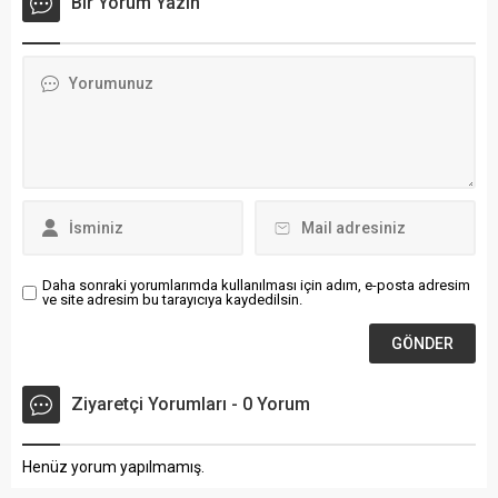
Bir Yorum Yazın
sona erdi. Kanada, Meksika
sistemi ile saatte 24 bin
ve ABD’nin ortak ev
kişiyi taşıma kapasitesine
sahipliğinde düzenlenen
sahip. Merkezde 943 metre
organizasyonda oynanan 72
uzunluğunda ve 7 metre
grup maçını toplam 4 milyon
genişliğinde, uluslararası
644 bin 549 taraftar
standartların üzerinde bir
stadyumlardan takip etti.
geleneksel kızak pisti...
Böylece Dünya Kupası
tarihinde grup aşamasında
ulaşılan en yüksek...
Daha sonraki yorumlarımda kullanılması için adım, e-posta adresim
ve site adresim bu tarayıcıya kaydedilsin.
Ziyaretçi Yorumları - 0 Yorum
Henüz yorum yapılmamış.