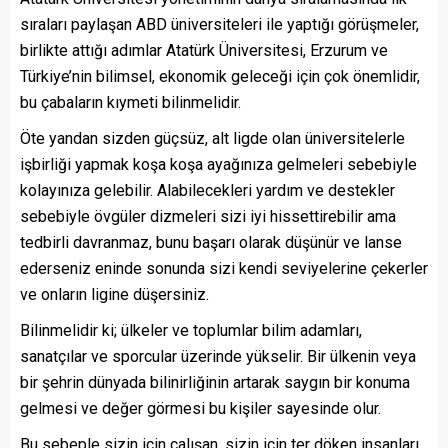
sıraları paylaşan ABD üniversiteleri ile yaptığı görüşmeler,
birlikte attığı adımlar Atatürk Üniversitesi, Erzurum ve
Türkiye’nin bilimsel, ekonomik geleceği için çok önemlidir,
bu çabaların kıymeti bilinmelidir.
Öte yandan sizden güçsüz, alt ligde olan üniversitelerle
işbirliği yapmak koşa koşa ayağınıza gelmeleri sebebiyle
kolayınıza gelebilir. Alabilecekleri yardım ve destekler
sebebiyle övgüler dizmeleri sizi iyi hissettirebilir ama
tedbirli davranmaz, bunu başarı olarak düşünür ve lanse
ederseniz eninde sonunda sizi kendi seviyelerine çekerler
ve onların ligine düşersiniz.
Bilinmelidir ki; ülkeler ve toplumlar bilim adamları,
sanatçılar ve sporcular üzerinde yükselir. Bir ülkenin veya
bir şehrin dünyada bilinirliğinin artarak saygın bir konuma
gelmesi ve değer görmesi bu kişiler sayesinde olur.
Bu sebeple sizin için çalışan, sizin için ter döken insanları,