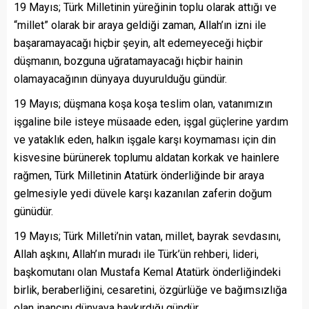
19 Mayıs; Türk Milletinin yüreğinin toplu olarak attığı ve
“millet” olarak bir araya geldiği zaman, Allah’ın izni ile
başaramayacağı hiçbir şeyin, alt edemeyeceği hiçbir
düşmanın, bozguna uğratamayacağı hiçbir hainin
olamayacağının dünyaya duyurulduğu gündür.
19 Mayıs; düşmana koşa koşa teslim olan, vatanımızın
işgaline bile isteye müsaade eden, işgal güçlerine yardım
ve yataklık eden, halkın işgale karşı koymaması için din
kisvesine bürünerek toplumu aldatan korkak ve hainlere
rağmen, Türk Milletinin Atatürk önderliğinde bir araya
gelmesiyle yedi düvele karşı kazanılan zaferin doğum
günüdür.
19 Mayıs; Türk Milleti’nin vatan, millet, bayrak sevdasını,
Allah aşkını, Allah’ın muradı ile Türk’ün rehberi, lideri,
başkomutanı olan Mustafa Kemal Atatürk önderliğindeki
birlik, beraberliğini, cesaretini, özgürlüğe ve bağımsızlığa
olan inancını dünyaya haykırdığı gündür.