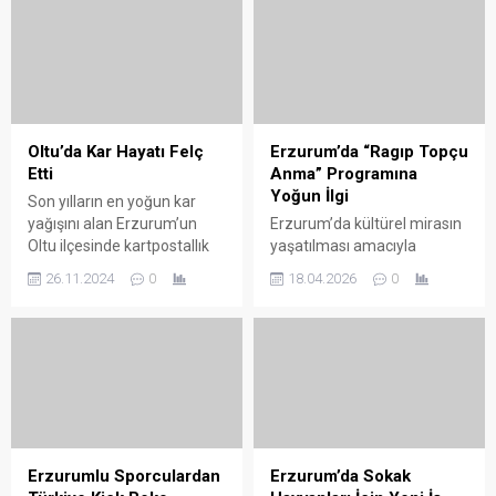
Oltu’da Kar Hayatı Felç
Erzurum’da “Ragıp Topçu
Etti
Anma” Programına
Yoğun İlgi
Son yılların en yoğun kar
yağışını alan Erzurum’un
Erzurum’da kültürel mirasın
Oltu ilçesinde kartpostallık
yaşatılması amacıyla
görüntüler ortaya çıktı. Oltu
düzenlenen “Ragıp Topçu
26.11.2024
0
18.04.2026
0
ilçesi son 20 yılın en yoğun
Anma” programı,
kar yağışını aldı. İlçe
sanatseverlerin yoğun
merkezinde kar kalınlığı 30
katılımıyla gerçekleştirildi.
santimetreye ulaşırken,
Erzurum Büyükşehir
yüksek kesimlerde ise bu
Belediyesi öncülüğünde
sayı 80 santimetreyi buldu.
organize edilen etkinlik,
Erzurum Büyükşehir
“Erzurum’un Kültürel
Belediyesi Kırsal Kalkınma
Değerleri” başlığı altında
Daire Başkanlığı Oltu Karla
yapıldı. Erzurum Büyükşehir
Erzurumlu Sporculardan
Erzurum’da Sokak
Mücadele ekipleri,...
Belediyesi Kültür Sanat