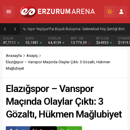
İspir Yeşilyurt’ta Büyük Buluşma: Geleneksel Köy Şenliği Binlerce Kişiyi Bir Araya Getirdi
DOLAR
EURO
STERLİN
BIST 100
BITCOIN
ETHER
47,7111
55,1881
64,4139
13.779,39
$64953
$1919
Anasayfa
Asayiş
Elazığspor – Vanspor Maçında Olaylar Çıktı: 3 Gözaltı, Hükmen
Mağlubiyet
Elazığspor – Vanspor
Maçında Olaylar Çıktı: 3
Gözaltı, Hükmen Mağlubiyet