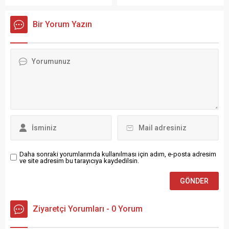
ilk ve ortaokulu bu ilçede
Duran, Türkiye Taekwondo
tamamladıktan sonra liseyi
Federasyonu tarafından
Bir Yorum Yazın
Erzurum’da bitirdi. 1968
düzenlenen Dan Terfi
yılında İstanbul Teknik
Sınavı’nı başarıyla
Üniversitesi İnşaat
tamamlayarak 2. DAN
Fakültesi’ne girerek
derecesi almaya hak
mühendislik kariyerine ilk
kazandı. Doğu Anadolu
adımını attı ve 1973 yılında...
Bölgesi’nden çok sayıda ilin
katılımıyla Erzurum’da
gerçekleştirilen Dan Terfi
Sınavı’nda üstün
performans sergileyen
Semanur Duran, elde ettiği
başarıyla hem...
Daha sonraki yorumlarımda kullanılması için adım, e-posta adresim
ve site adresim bu tarayıcıya kaydedilsin.
Ziyaretçi Yorumları - 0 Yorum