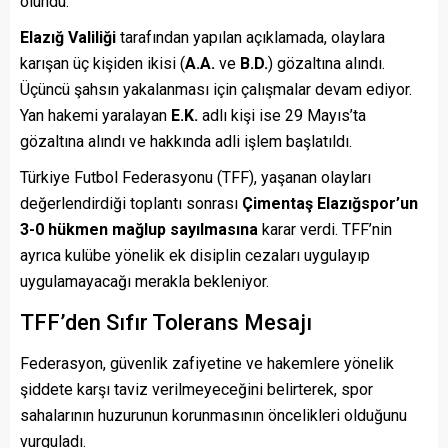
olundu.
Elazığ Valiliği
tarafından yapılan açıklamada, olaylara
karışan üç kişiden ikisi (
A.A.
ve
B.D.
) gözaltına alındı.
Üçüncü şahsın yakalanması için çalışmalar devam ediyor.
Yan hakemi yaralayan
E.K.
adlı kişi ise 29 Mayıs’ta
gözaltına alındı ve hakkında adli işlem başlatıldı.
Türkiye Futbol Federasyonu (TFF), yaşanan olayları
değerlendirdiği toplantı sonrası
Çimentaş Elazığspor’un
3-0 hükmen mağlup sayılmasına
karar verdi. TFF’nin
ayrıca kulübe yönelik ek disiplin cezaları uygulayıp
uygulamayacağı merakla bekleniyor.
TFF’den Sıfır Tolerans Mesajı
Federasyon, güvenlik zafiyetine ve hakemlere yönelik
şiddete karşı taviz verilmeyeceğini belirterek, spor
sahalarının huzurunun korunmasının öncelikleri olduğunu
vurguladı.