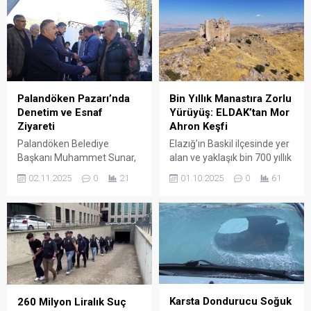
Palandöken Pazarı’nda
Bin Yıllık Manastıra Zorlu
Denetim ve Esnaf
Yürüyüş: ELDAK’tan Mor
Ziyareti
Ahron Keşfi
Palandöken Belediye
Elazığ’ın Baskil ilçesinde yer
Başkanı Muhammet Sunar,
alan ve yaklaşık bin 700 yıllık
Erzurum İl Emniyet Müdürü
geçmişe sahip olduğu
02.11.2025
0
21
01.10.2025
0
61
Onur Karaburun ile birlikte
değerlendirilen Mor Ahron
Yenişehir Semt Pazarı’nda
Manastırı, doğa ve tarih
denetimlerde bulundu.
tutkunlarını kendine
Esnaf ve vatandaşlarla
çekmeye devam ediyor.
sohbet eden Başkan Sunar,
Elazığ Dağcılık ve Arama
satış düzeni, temizlik ve
Kurtarma Spor Kulübü
hijyen konularını
(ELDAK) üyeleri, zorlu bir
değerlendirdi; kurallara
yürüyüş parkurunu aşarak
uymayan satıcıları uyarırken,
tarihi manastıra ulaştı. Kulüp
Karsta Dondurucu Soğuk
260 Milyon Liralık Suç
pazarın düzenli ve disiplinli
üyeleri, hem yapının