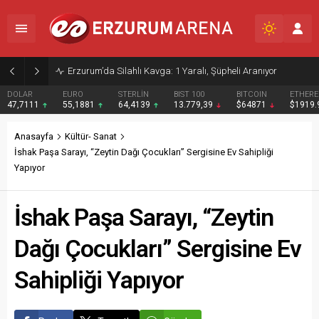
Erzurum’da Silahlı Kavga: 1 Yaralı, Şüpheli Aranıyor
DOLAR
EURO
STERLİN
BIST 100
BITCOIN
ETHER
47,7111
55,1881
64,4139
13.779,39
$64871
$1919
Anasayfa
Kültür- Sanat
İshak Paşa Sarayı, “Zeytin Dağı Çocukları” Sergisine Ev Sahipliği
Yapıyor
İshak Paşa Sarayı, “Zeytin
Dağı Çocukları” Sergisine Ev
Sahipliği Yapıyor