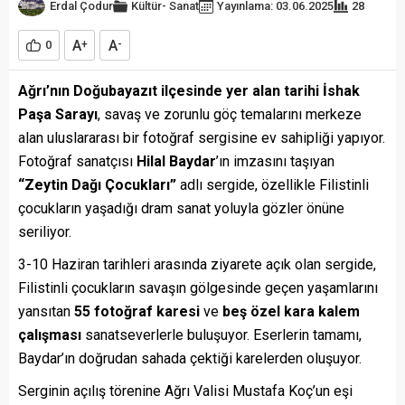
Erdal Çodur
Kültür- Sanat
Yayınlama: 03.06.2025
28
A
A
0
+
-
Ağrı’nın Doğubayazıt ilçesinde yer alan tarihi İshak
Paşa Sarayı
, savaş ve zorunlu göç temalarını merkeze
alan uluslararası bir fotoğraf sergisine ev sahipliği yapıyor.
Fotoğraf sanatçısı
Hilal Baydar
’ın imzasını taşıyan
“Zeytin Dağı Çocukları”
adlı sergide, özellikle Filistinli
çocukların yaşadığı dram sanat yoluyla gözler önüne
seriliyor.
3-10 Haziran tarihleri arasında ziyarete açık olan sergide,
Filistinli çocukların savaşın gölgesinde geçen yaşamlarını
yansıtan
55 fotoğraf karesi
ve
beş özel kara kalem
çalışması
sanatseverlerle buluşuyor. Eserlerin tamamı,
Baydar’ın doğrudan sahada çektiği karelerden oluşuyor.
Serginin açılış törenine Ağrı Valisi Mustafa Koç’un eşi