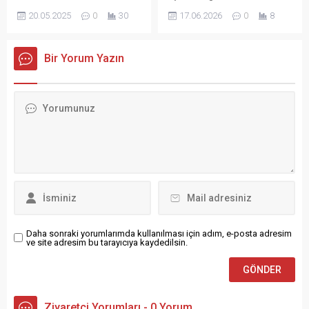
sahasında oynanacak
sürdürdü. Enerji fiyatları
Fakültesi, göç olgusunun
grup arasında çıkan silahlı
20.05.2025
0
30
17.06.2026
0
8
müsabakada, misafir takım
üzerinden önemli mesajlar
farklı yönlerinin ele alındığı
çatışma, bir binanın güvenlik
taraftarları için ayrılan 203
veren Destici, özellikle uzun
kapsamlı bir sempozyuma
kamerasına saniye saniye
kişilik kontenjan, biletlerin
kış şartlarının yaşandığı
ev sahipliği yaptı. “Farklı
yansıdı. Olayda çok sayıda
Bir Yorum Yazın
satışa çıkarılmasının hemen
doğu illerinde doğalgaz
Yönleriyle Göç” başlıklı
araç ve iş yeri kurşunların
ardından...
tarifelerinin...
etkinlikte, göçün ekonomik,
hedefi olurken, taraflar olay
sosyal, kültürel, psikolojik ve
yerinden kaçtı. Olay,
hukuki boyutları
Balıkyolu Mahallesi 522.
akademisyenler, hukukçular
Sokak’ta saat 01.00
ve kurum temsilcileri
sıralarında meydana geldi.
tarafından çok yönlü olarak
Edinilen bilgilere göre,
değerlendirildi.
plakaları kapatılmış
Sempozyum, Hukuk
motosikletli bir grup...
Fakültesi Dekan Yardımcısı
Dr. Öğr. Üyesi Bahar Küpe
ve...
Daha sonraki yorumlarımda kullanılması için adım, e-posta adresim
ve site adresim bu tarayıcıya kaydedilsin.
Ziyaretçi Yorumları - 0 Yorum