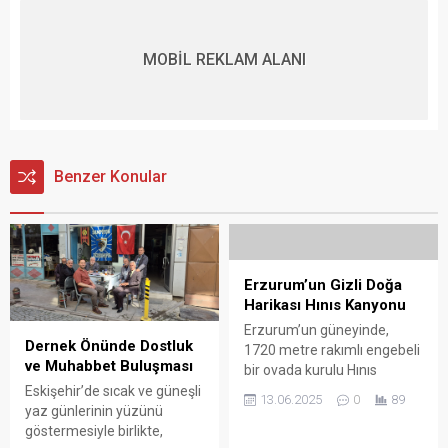
MOBİL REKLAM ALANI
Benzer Konular
Erzurum’un Gizli Doğa
Harikası Hınıs Kanyonu
Erzurum’un güneyinde,
Dernek Önünde Dostluk
1720 metre rakımlı engebeli
ve Muhabbet Buluşması
bir ovada kurulu Hınıs
ilçesinin Bahçe ve Kayabaşı
Eskişehir’de sıcak ve güneşli
13.06.2025
0
89
Mahalleleri arasında yer
yaz günlerinin yüzünü
alan Hınıs Kanyonu,
göstermesiyle birlikte,