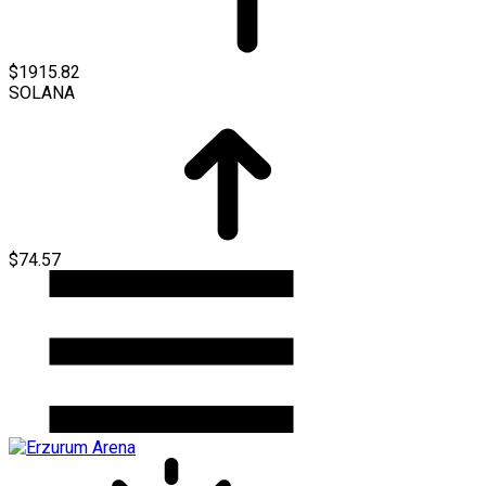
$1915.82
SOLANA
$74.57