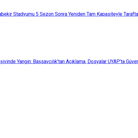
bekir Stadyumu 5 Sezon Sonra Yeniden Tam Kapasiteyle Tarafta
şivinde Yangın: Başsavcılık’tan Açıklama, Dosyalar UYAP’ta Güv