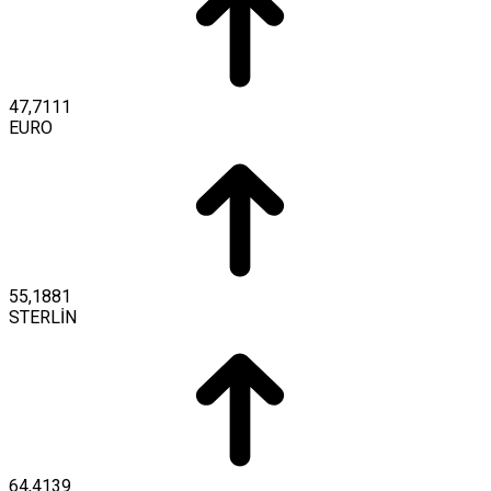
47,7111
EURO
55,1881
STERLİN
64,4139