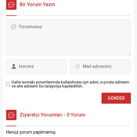
neden oldu. Brent petrolün
veren tek turizm rehberliği
Bir Yorum Yazın
fiyatı, çatışmaların
lisans programı olarak
başlamasının ardından 78
nitelikli yabancı dil eğitimi,
dolar seviyelerine yükseldi.
uluslararası değişim
Bu artışın, Türkiye’de
olanakları ve uygulamalı
akaryakıt fiyatlarına da
eğitim modeliyle öne çıkıyor.
yansıması bekleniyor. Sektör
Bölümde Rusça dersleri, ana
kaynaklarından alınan
dili Rusça olan Rusya ve
bilgilere göre, 4 Mart’tan
Ukrayna kökenli
itibaren motorin ve benzin
akademisyenler tarafından
fiyatlarında önemli zamlar
yürütülüyor. Öğrenciler
yapılacak. Motorine 5,5 TL...
ayrıca ikinci yabancı dil
olarak İngilizce,...
Daha sonraki yorumlarımda kullanılması için adım, e-posta adresim
ve site adresim bu tarayıcıya kaydedilsin.
Ziyaretçi Yorumları - 0 Yorum
Henüz yorum yapılmamış.