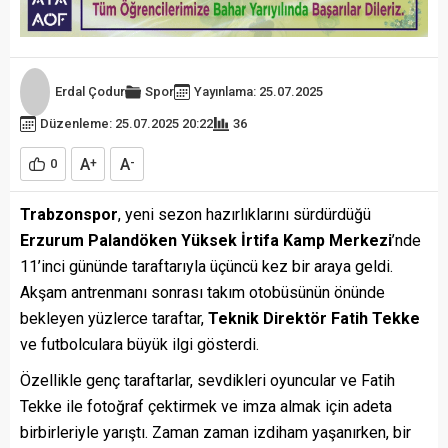
Erdal Çodur
Spor
Yayınlama: 25.07.2025
Düzenleme: 25.07.2025 20:22
36
A
A
0
+
-
Trabzonspor
, yeni sezon hazırlıklarını sürdürdüğü
Erzurum Palandöken Yüksek İrtifa Kamp Merkezi
’nde
11’inci gününde taraftarıyla üçüncü kez bir araya geldi.
Akşam antrenmanı sonrası takım otobüsünün önünde
bekleyen yüzlerce taraftar,
Teknik Direktör Fatih Tekke
ve futbolculara büyük ilgi gösterdi.
Özellikle genç taraftarlar, sevdikleri oyuncular ve Fatih
Tekke ile fotoğraf çektirmek ve imza almak için adeta
birbirleriyle yarıştı. Zaman zaman izdiham yaşanırken, bir