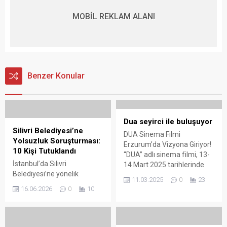
MOBİL REKLAM ALANI
Benzer Konular
Dua seyirci ile buluşuyor
Silivri Belediyesi’ne
DUA Sinema Filmi
Yolsuzluk Soruşturması:
Erzurum’da Vizyona Giriyor!
10 Kişi Tutuklandı
“DUA” adlı sinema filmi, 13-
İstanbul’da Silivri
14 Mart 2025 tarihlerinde
Belediyesi’ne yönelik
Atatürk Üniversitesi Nene
11.03.2025
0
23
yürütülen yolsuzluk iddialı
Hatun Gösteri ve Sanat
16.06.2026
0
10
soruşturma kapsamında
Merkezi’nde ilk kez
gözaltına alınan
seyirciyle buluşacak. Filmin
şüphelilerden 10’u
başrollerinde Nisanur
tutuklandı. İstanbul Emniyet
Reyyan, Nazire Soylu, Dilan