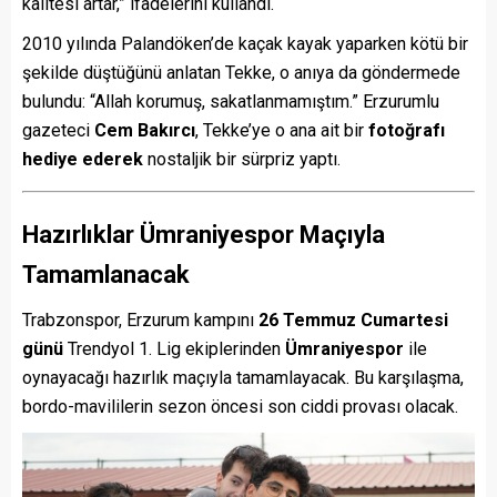
kalitesi artar,” ifadelerini kullandı.
2010 yılında Palandöken’de kaçak kayak yaparken kötü bir
şekilde düştüğünü anlatan Tekke, o anıya da göndermede
bulundu: “Allah korumuş, sakatlanmamıştım.” Erzurumlu
gazeteci
Cem Bakırcı
, Tekke’ye o ana ait bir
fotoğrafı
hediye ederek
nostaljik bir sürpriz yaptı.
Hazırlıklar Ümraniyespor Maçıyla
Tamamlanacak
Trabzonspor, Erzurum kampını
26 Temmuz Cumartesi
günü
Trendyol 1. Lig ekiplerinden
Ümraniyespor
ile
oynayacağı hazırlık maçıyla tamamlayacak. Bu karşılaşma,
bordo-mavililerin sezon öncesi son ciddi provası olacak.