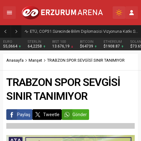
ETÜ, COP31 Sürecinde Bilim Diplomasisi Vizyonuna Katkı Sunacak
EURO
STERLİN
BIST 100
BITCOIN
ETHEREUM
SOLA
55,0664
64,2258
13.676,19
$64739
$1908.87
$73.
Anasayfa
Manşet
TRABZON SPOR SEVGİSİ SINIR TANIMIYOR
TRABZON SPOR SEVGİSİ
SINIR TANIMIYOR
Paylaş
Tweetle
Gönder