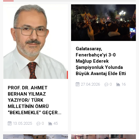
Galatasaray,
Fenerbahçe’yi 3-0
Mağlup Ederek
Şampiyonluk Yolunda
Büyük Avantaj Elde Etti
Trendyol Süper Lig’in 31.
27.04.2026
0
16
haftasında Galatasaray,
PROF. DR. AHMET
ezeli rakibi Fenerbahçe’yi
BERHAN YILMAZ
sahasında 3-0 mağlup
YAZIYOR/ TÜRK
ederek şampiyonluk
MİLLETİNİN ÖMRÜ
yarışında önemli bir adım
“BEKLEMEKLE” GEÇER…
attı. Bu sonuçla birlikte sarı-
Türk Milletinin ömrü bir
13.05.2025
0
45
kırmızılı ekip, ligin son üç
bebeğin annesinin kendisini
haftasına girilirken rakibiyle
emzirmesini ağlayarak,
arasındaki puan farkını 7’ye