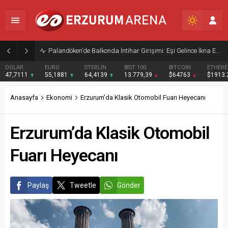
Palandöken’de Balkonda İntihar Girişimi: Eşi Gelince İkna Edildi
DOLAR
EURO
STERLİN
BIST 100
BITCOIN
ETHER
47,7111
55,1881
64,4139
13.779,39
$64763
$1913
Anasayfa
Ekonomi
Erzurum’da Klasik Otomobil Fuarı Heyecanı
Erzurum’da Klasik Otomobil
Fuarı Heyecanı
Paylaş
Tweetle
Gönder