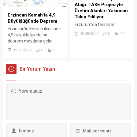
biriken karı temizliyor.
Atağı: TAKE Projesiyle
Ahırlarda...
Üretim Alanları Yakından
Erzincan Kemah’ta 4,9
Takip Ediliyor
Büyüklüğünde Deprem
Erzurum’da tarımsal
Erzincan’ın Kemah ilçesinde
üretimin çeşitlendirilmesi ve
05.08.2026
0
17
4,9 büyüklüğünde bir
bakliyat üretiminin
deprem meydana geldi.
yaygınlaştırılması amacıyla
Afet ve Acil Durum Yönetimi
yürütülen çalışmalar
06.02.2026
0
31
Başkanlığı (AFAD), depremin
kapsamında, Tarım
saat 14.16’da Kemah
Arazilerinin Kullanımının
ilçesine bağlı Hakbilir köyü
Etkinleştirilmesi (TAKE)
Bir Yorum Yazın
yakınlarında kaydedildiğini
Projesi kapsamında ekimi
açıkladı. Yerin yaklaşık 4,5
gerçekleştirilen alanlarda
kilometre derinliğinde
saha kontrolleri
gerçekleşen sarsıntı, çevre
sürdürülüyor. Erzurum İl
ilçe ve yerleşim yerlerinde
Tarım ve Orman Müdürlüğü
de hissedildi. İlk
ekipleri, proje kapsamında
belirlemelere göre deprem
üreticilere dağıtılan
nedeniyle herhangi bir can
mercimek ve nohut
veya...
tohumlarının kullanıldığı
tarım arazilerinde
incelemelerde bulundu.