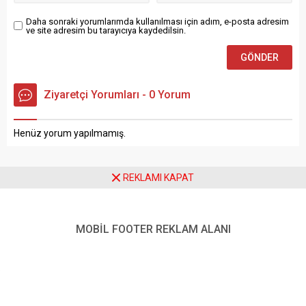
Teknik ekipler tarafından
Daha sonraki yorumlarımda kullanılması için adım, e-posta adresim
gerçekleştirilen
ve site adresim bu tarayıcıya kaydedilsin.
kontrollerde,...
Ziyaretçi Yorumları - 0 Yorum
Henüz yorum yapılmamış.
REKLAMI KAPAT
Anasayfa
Hayvanlar Alemi
Yüksekova’da Yaralı Baykuş Kurtarıldı
MOBİL FOOTER REKLAM ALANI
Yüksekova’da Yaralı Baykuş
Kurtarıldı