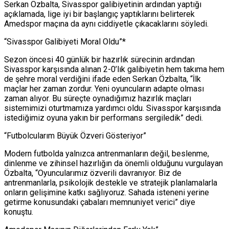
Serkan Özbalta, Sivasspor galibiyetinin ardından yaptığı
açıklamada, lige iyi bir başlangıç yaptıklarını belirterek
Amedspor maçına da aynı ciddiyetle çıkacaklarını söyledi.
“Sivasspor Galibiyeti Moral Oldu”*
Sezon öncesi 40 günlük bir hazırlık sürecinin ardından
Sivasspor karşısında alınan 2-0’lık galibiyetin hem takıma hem
de şehre moral verdiğini ifade eden Serkan Özbalta, “İlk
maçlar her zaman zordur. Yeni oyuncuların adapte olması
zaman alıyor. Bu süreçte oynadığımız hazırlık maçları
sistemimizi oturtmamıza yardımcı oldu. Sivasspor karşısında
istediğimiz oyuna yakın bir performans sergiledik” dedi.
“Futbolcularım Büyük Özveri Gösteriyor”
Modern futbolda yalnızca antrenmanların değil, beslenme,
dinlenme ve zihinsel hazırlığın da önemli olduğunu vurgulayan
Özbalta, “Oyuncularımız özverili davranıyor. Biz de
antrenmanlarla, psikolojik destekle ve stratejik planlamalarla
onların gelişimine katkı sağlıyoruz. Sahada isteneni yerine
getirme konusundaki çabaları memnuniyet verici” diye
konuştu.