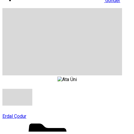
Gönder
Erdal Çodur