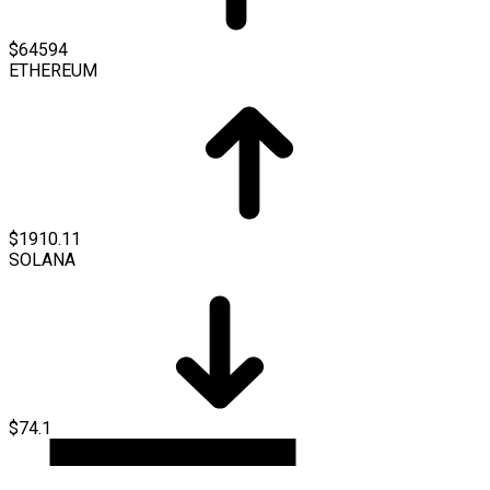
$64594
ETHEREUM
$1910.11
SOLANA
$74.1