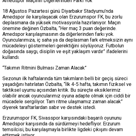
Amedspor Maçının Diğerlerinden Farkı Yok”
18 Ağustos Pazartesi günü Diyarbakır Stadyumu’nda
Amedspor ile karşılaşacak olan Erzurumspor FK, bu zorlu
deplasmana da yüksek motivasyonla hazırlanıyor. Maçın
önemine değinen Özbalta, “Her maç 3 puan değerinde.
Amedspor karşılaşmasının da diğerlerinden farkı yok.
Oyuncularımıza, iç saha ya da deplasman fark etmeksizin aynı
mücadeleyi göstermeleri gerektiğini söylüyoruz. Futbolun
doğasında saygı, disiplin ve eşit yaklaşım vardır” ifadelerini
kullandı.
“Takımın Ritmini Bulması Zaman Alacak”
Sezonun ilk haftalarında tüm takımların belli bir geçiş süreci
yaşadığını hatırlatan Özbalta, “İlk 4-5 hafta, takımın fiziksel ve
taktiksel uyumu açısından kritik. Bu süreçte eksiklerimiz
olabilir ancak oyuncularımız oyuna adapte olmak için ciddi bir
mücadele sergiliyor. Tam ritme ulaşmamız zaman alacak”
diyerek taraftarlardan sabır ve destek istedi.
Erzurumspor FK, Sivasspor karşısındaki başarılı oyununu
Amedspor karşısında da sürdürmeyi hedefliyor. Erzurum
temsilcisi, bu karşılaşmayla birlikte ligdeki çıkışını devam
ettirmek istiyor.