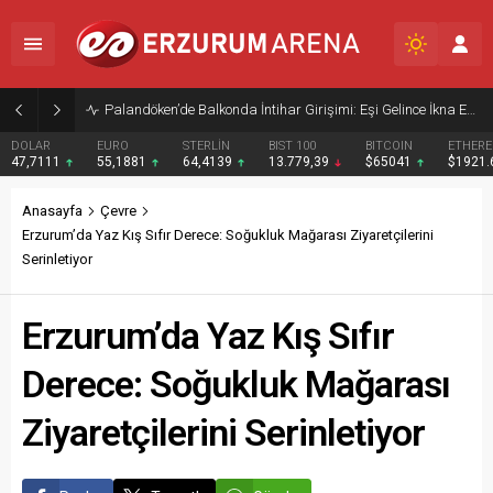
Palandöken’de Balkonda İntihar Girişimi: Eşi Gelince İkna Edildi
DOLAR
EURO
STERLİN
BIST 100
BITCOIN
ETHER
47,7111
55,1881
64,4139
13.779,39
$65041
$1921
Anasayfa
Çevre
Erzurum’da Yaz Kış Sıfır Derece: Soğukluk Mağarası Ziyaretçilerini
Serinletiyor
Erzurum’da Yaz Kış Sıfır
Derece: Soğukluk Mağarası
Ziyaretçilerini Serinletiyor