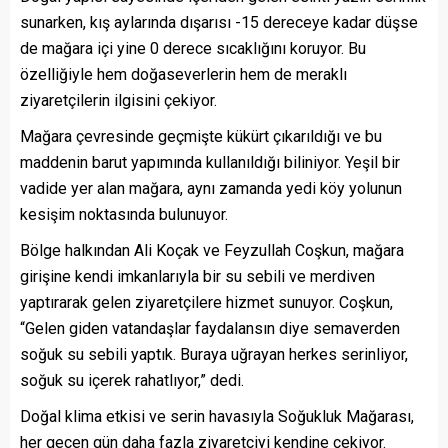
sunarken, kış aylarında dışarısı -15 dereceye kadar düşse
de mağara içi yine 0 derece sıcaklığını koruyor. Bu
özelliğiyle hem doğaseverlerin hem de meraklı
ziyaretçilerin ilgisini çekiyor.
Mağara çevresinde geçmişte kükürt çıkarıldığı ve bu
maddenin barut yapımında kullanıldığı biliniyor. Yeşil bir
vadide yer alan mağara, aynı zamanda yedi köy yolunun
kesişim noktasında bulunuyor.
Bölge halkından Ali Koçak ve Feyzullah Coşkun, mağara
girişine kendi imkanlarıyla bir su sebili ve merdiven
yaptırarak gelen ziyaretçilere hizmet sunuyor. Coşkun,
“Gelen giden vatandaşlar faydalansın diye semaverden
soğuk su sebili yaptık. Buraya uğrayan herkes serinliyor,
soğuk su içerek rahatlıyor,” dedi.
Doğal klima etkisi ve serin havasıyla Soğukluk Mağarası,
her geçen gün daha fazla ziyaretçiyi kendine çekiyor.