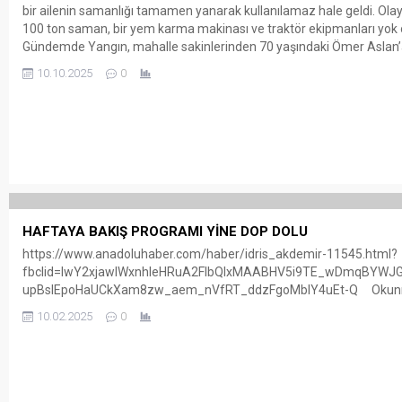
bir ailenin samanlığı tamamen yanarak kullanılamaz hale geldi. Olayd
100 ton saman, bir yem karma makinası ve traktör ekipmanları yok 
Gündemde Yangın, mahalle sakinlerinden 70 yaşındaki Ömer Aslan’a
samanlıkta...
10.10.2025
0
HAFTAYA BAKIŞ PROGRAMI YİNE DOP DOLU
https://www.anadoluhaber.com/haber/idris_akdemir-11545.html?
fbclid=IwY2xjawIWxnhleHRuA2FlbQIxMAABHV5i9TE_wDmqBYWJ
upBslEpoHaUCkXam8zw_aem_nVfRT_ddzFgoMblY4uEt-Q Okun
10.02.2025
0