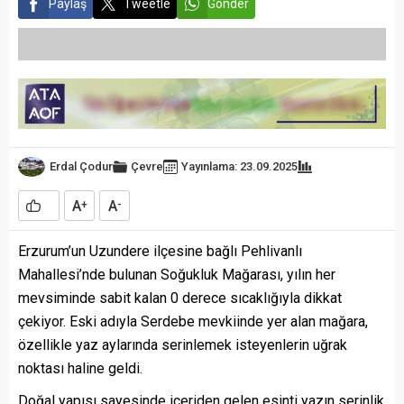
Paylaş
Tweetle
Gönder
Erdal Çodur
Çevre
Yayınlama: 23.09.2025
A
A
+
-
Erzurum’un Uzundere ilçesine bağlı Pehlivanlı
Mahallesi’nde bulunan Soğukluk Mağarası, yılın her
mevsiminde sabit kalan 0 derece sıcaklığıyla dikkat
çekiyor. Eski adıyla Serdebe mevkiinde yer alan mağara,
özellikle yaz aylarında serinlemek isteyenlerin uğrak
noktası haline geldi.
Doğal yapısı sayesinde içeriden gelen esinti yazın serinlik