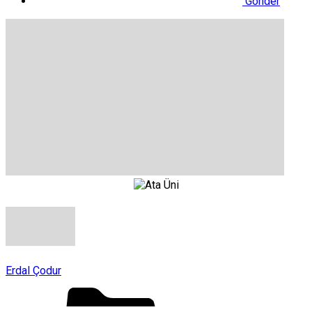
Gönder
Erdal Çodur