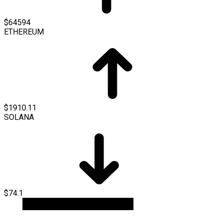
$64594
ETHEREUM
$1910.11
SOLANA
$74.1