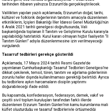
tarihinden itibaren yalnızca Erzurum’da gerçekleştirilecek.
Valilikten yapılan yazılı açıklamada, Erzurum’un doğal, tarihi,
kültürel ve folklorik değerlerinin tanıtımı amacıyla düzenlenen
etkinliklerin, İçişleri Bakanlığı İller İdaresi Genel Müdürlüğü’nün
6 Aralık 2021 tarihli genelgesi doğrultusunda, Vali
başkanlığında toplanan İl Tanıtım ve Geliştirme Kurulu kararıyla
yapılabildiği hatırlatıldı. Kurul kararı olmayan hiçbir faaliyetin “İl
Tanıtım Günleri” adıyla düzenlenmesine izin verilmeyeceği
vurgulandı.
Tasarruf tedbirleri gerekçe gösterildi
Açıklamada, 17 Mayıs 2024 tarihli Resmi Gazete’de
yayımlanan Cumhurbaşkanlığı Tasarruf Tedbirleri Genelgesi’ne
dikkat çekilerek, temsil, tören, tanıtım ve ağırlama giderlerinin
zorunlu haller dışında kullanılmaması gerektiği belirtildi. Ayrıca
bu tedbirlere aykırı harcamaların disiplin yaptırımı
doğurabileceği ifade edildi.
Bu kapsamda, konfederasyon, federasyon, dernek, vakıf ve
çeşitli sivil toplum kuruluşları tarafından farklı illerde
düzenlenen Erzurum Tanıtım Günleri’nin kamu kurumlarına mali
külfet oluşturduğu ve tasarruf tedbirleriyle örtüşmediği