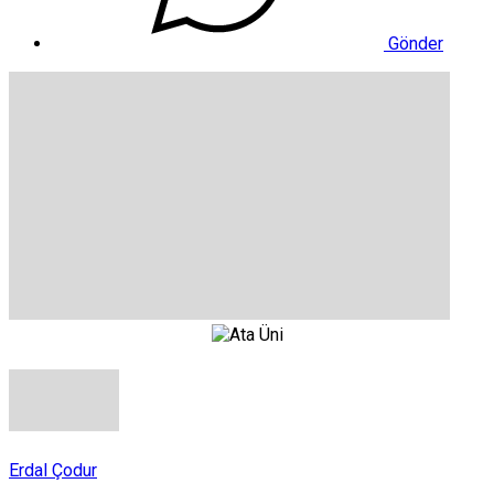
Gönder
Erdal Çodur