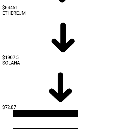
$64451
ETHEREUM
$1907.5
SOLANA
$72.87