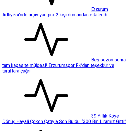
Erzurum
Adliyesi’nde arşiv yangını: 2 kişi dumandan etkilendi
Beş sezon sonra
tam kapasite müjdesi! Erzurumspor FK’dan teşekkür ve
taraftara çağrı
39 Yıllık Köye
Dönüş Hayali Çöken Çatıyla Son Buldu: “300 Bin Liramız Gitti”