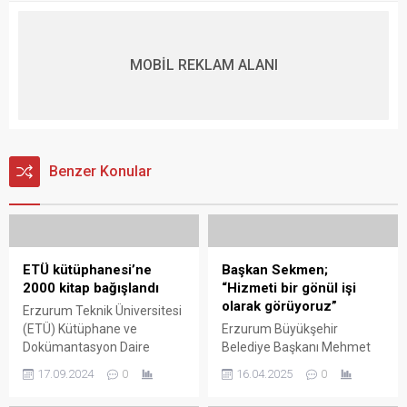
MOBİL REKLAM ALANI
Benzer Konular
ETÜ kütüphanesi’ne
Başkan Sekmen;
2000 kitap bağışlandı
“Hizmeti bir gönül işi
olarak görüyoruz”
Erzurum Teknik Üniversitesi
(ETÜ) Kütüphane ve
Erzurum Büyükşehir
Dokümantasyon Daire
Belediye Başkanı Mehmet
Başkanlığı’na Hanifi Hancı
Sekmen, meclis üyelerine
17.09.2024
0
16.04.2025
0
tarafından 2000 adet kitap
gösterdikleri katkı ve yapıcı
bağışı yapıldı. Emekli
tutumları dolayısıyla