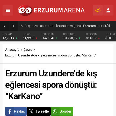
Beş sezon sonra tam kapasite müjdesi! Erzurumspor FK’dan teşekkür ve taraftara çağrı
DOLAR
EURO
STERLİN
BIST 100
BITCOIN
ETHER
47,7014
54,9990
64,2141
13.798,82
$64217
$1899
Anasayfa
Çevre
Erzurum Uzundere’de kış eğlencesi spora dönüştü: “KarKano”
Erzurum Uzundere’de kış
eğlencesi spora dönüştü:
“KarKano”
Paylaş
Tweetle
Gönder