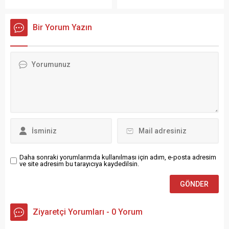
beşte birini oluşturan ve
meraklıları, “Kanlı Ay” olarak
törenle karşılandı. Zirve
doğa ile yaban hayatının
adlandırılan dolunay
kapsamında Ankara’ya ilk
çeşitliliği açısından büyük
tutulmasını net bir şekilde
Bir Yorum Yazın
ulaşan isimler arasında
öneme sahip bir bölge
izleme fırsatı buldu.
İngiltere Başbakanı...
olarak dikkat çekiyor. 215
Türkiye’nin birçok
farklı kuş türünün
noktasında da
gözlemlenebildiği bu alanda,
gözlemlenebilen tutulma,
özellikle bu yılki yağışlar
akşam saatlerinde yarı
sayesinde kuşlar daha kolay
gölge evresiyle başladı. Ay,
beslenme ve üreme imkânı
bir süre sonra Dünya’nın
buluyor. Van Gölü havzası,
gölgesine tamamen girerek
flamingo, kuğu, dikkuyruk,...
kızıl bir renge büründü....
Daha sonraki yorumlarımda kullanılması için adım, e-posta adresim
ve site adresim bu tarayıcıya kaydedilsin.
Ziyaretçi Yorumları - 0 Yorum