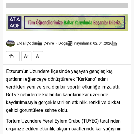
Erdal Çodur
Çevre
-
Doğa
Yayınlama: 02.01.2026
A
A
+
-
Erzurum’un Uzundere ilçesinde yaşayan gençler, kış
şartlarını eğlenceye dönüştürerek “KarKano” adını
verdikleri yeni ve sıra dışı bir sportif etkinliğe imza attı.
Göl ve nehirlerde kullanılan kanoların kar üzerinde
kaydırılmasıyla gerçekleştirilen etkinlik, renkli ve dikkat
çekici görüntülere sahne oldu.
Tortum Uzundere Yerel Eylem Grubu (TUYEG) tarafından
organize edilen etkinlik, akşam saatlerinde kar yağışının