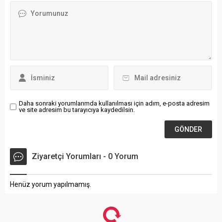
çıkan Muhammet Furkan
Son günlerde saklı bir
Karadağ, rakiplerini geride
cenneti andıran Munzurlar,
bırakarak Türkiye
yerli turistlerin, fotoğraf
Şampiyonu oldu. Erzurum
sanatçılarının ve doğa
Gençlik Spor Kulübü adına
tutkunlarının gözde rotası
mücadele eden...
haline geldi. Erzincan’ın
Tatlısu köyünde bir araya
gelen farklı meslek
gruplarından oluşan...
Daha sonraki yorumlarımda kullanılması için adım, e-posta adresim
ve site adresim bu tarayıcıya kaydedilsin.
Ziyaretçi Yorumları - 0 Yorum
Henüz yorum yapılmamış.