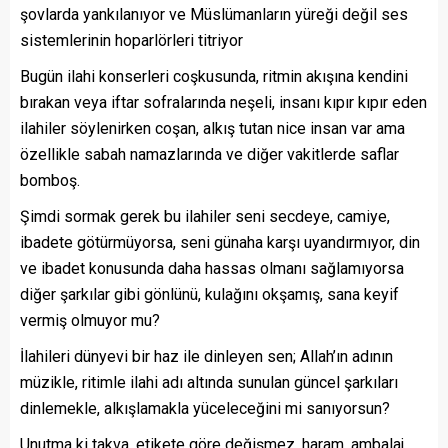
şovlarda yankılanıyor ve Müslümanların yüreği değil ses
sistemlerinin hoparlörleri titriyor
Bugün ilahi konserleri coşkusunda, ritmin akışına kendini
bırakan veya iftar sofralarında neşeli, insanı kıpır kıpır eden
ilahiler söylenirken coşan, alkış tutan nice insan var ama
özellikle sabah namazlarında ve diğer vakitlerde saflar
bomboş.
Şimdi sormak gerek bu ilahiler seni secdeye, camiye,
ibadete götürmüyorsa, seni günaha karşı uyandırmıyor, din
ve ibadet konusunda daha hassas olmanı sağlamıyorsa
diğer şarkılar gibi gönlünü, kulağını okşamış, sana keyif
vermiş olmuyor mu?
İlahileri dünyevi bir haz ile dinleyen sen; Allah’ın adının
müzikle, ritimle ilahi adı altında sunulan güncel şarkıları
dinlemekle, alkışlamakla yüceleceğini mi sanıyorsun?
Unutma ki takva, etikete göre değişmez, haram, ambalaj