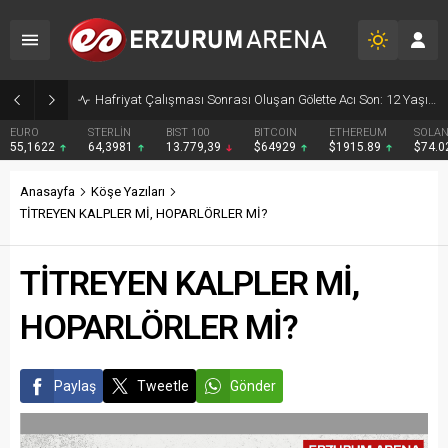
Hafriyat Çalışması Sonrası Oluşan Gölette Acı Son: 12 Yaşındaki Çocuk Boğularak Hayatını Kaybetti
EURO
STERLİN
BIST 100
BITCOIN
ETHEREUM
SOLA
55,1622
64,3981
13.779,39
$64929
$1915.89
$74.
Anasayfa
Köşe Yazıları
TİTREYEN KALPLER Mİ, HOPARLÖRLER Mİ?
TİTREYEN KALPLER Mİ,
HOPARLÖRLER Mİ?
Paylaş
Tweetle
Gönder