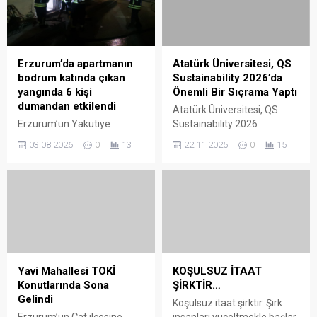
Erzurum’da apartmanın
Atatürk Üniversitesi, QS
bodrum katında çıkan
Sustainability 2026’da
yangında 6 kişi
Önemli Bir Sıçrama Yaptı
dumandan etkilendi
Atatürk Üniversitesi, QS
Erzurum’un Yakutiye
Sustainability 2026
ilçesinde bir apartmanın
sıralamasında dikkat çeken
03.08.2026
0
13
22.11.2025
0
15
bodrum katında çıkan
bir yükseliş kaydederek
yangında 6 kişi dumandan
uluslararası arenadaki
etkilendi. Yangın, gece
konumunu güçlendirdi.
saatlerinde Yakutiye ilçesine
Üniversite, dünya genelinde
bağlı Ömer Nasuhi Bilmen
sıralamaya giren 1994
Mahallesi’nde meydana
üniversite arasında 931’inci,
geldi. Edinilen bilgilere göre,
Türkiye’den listeye giren 53
bir apartman dairesinin
üniversite arasında ise
bodrum katında henüz
20’nci sıraya yükseldi. Bu
Yavi Mahallesi TOKİ
KOŞULSUZ İTAAT
belirlenemeyen nedenle
başarı, geçen yılki 1251–
Konutlarında Sona
ŞİRKTİR…
yangın çıktı. İhbar üzerine
1300 bandındaki konumdan
Gelindi
Koşulsuz itaat şirktir. Şirk
olay yerine itfaiye, polis ve
kayda değer bir sıçrama
Erzurum’un Çat ilçesine
insanları yüceltmekle başlar.