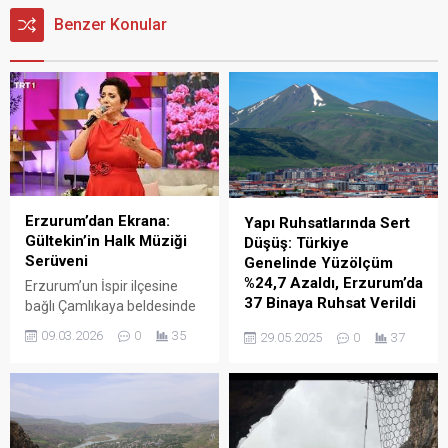
Benzer Konular
Erzurum’dan Ekrana:
Yapı Ruhsatlarında Sert
Gültekin’in Halk Müziği
Düşüş: Türkiye
Serüveni
Genelinde Yüzölçüm
%24,7 Azaldı, Erzurum’da
Erzurum’un İspir ilçesine
37 Binaya Ruhsat Verildi
bağlı Çamlıkaya beldesinde
doğan ve müzik hayatına
Türkiye İstatistik
09.03.2026
0
35
29.05.2025
0
37
küçük yaşlarda adım atan
Kurumu’nun (TÜİK) 2025 yılı
Gültekin, Türk halk müziğinin
birinci çeyrek “Yapı İzin
güçlü seslerinden biri olarak
İstatistikleri” verilerine göre,
öne çıkıyor. İlk ve orta
inşaat sektöründe dikkat
öğrenimini memleketinde
çeken bir daralma yaşanıyor.
tamamlayan sanatçı, lise