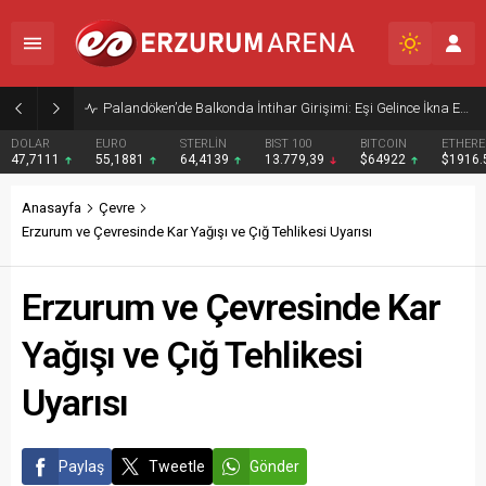
Palandöken’de Balkonda İntihar Girişimi: Eşi Gelince İkna Edildi
DOLAR
EURO
STERLİN
BIST 100
BITCOIN
ETHER
47,7111
55,1881
64,4139
13.779,39
$64922
$1916
Anasayfa
Çevre
Erzurum ve Çevresinde Kar Yağışı ve Çığ Tehlikesi Uyarısı
Erzurum ve Çevresinde Kar
Yağışı ve Çığ Tehlikesi
Uyarısı
Paylaş
Tweetle
Gönder