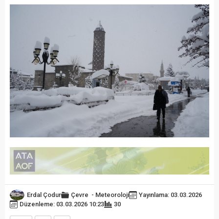
Erdal Çodur
Çevre
-
Meteoroloji
Yayınlama: 03.03.2026
Düzenleme: 03.03.2026 10:23
30