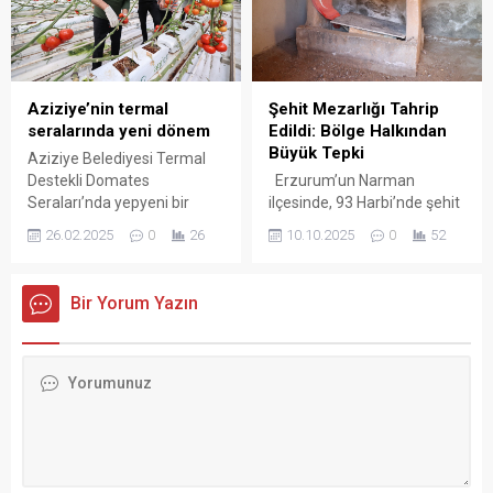
geçtiğimiz aylarda etkili olan
yoğun yağışların ardından
yamaçtan kopan kayaların
düşmesi sonucu tünel
girişinde yer alan tel örgü
Aziziye’nin termal
Şehit Mezarlığı Tahrip
sistemi zarar gördü ve
seralarında yeni dönem
Edildi: Bölge Halkından
kısmen çöktü. Hasar gören
Büyük Tepki
Aziziye Belediyesi Termal
yapı,...
Destekli Domates
Erzurum’un Narman
Seraları’nda yepyeni bir
ilçesinde, 93 Harbi’nde şehit
dönem başladı. Fide üretim
düşen Oltulu Dağgirli Daştan
26.02.2025
0
26
10.10.2025
0
52
aşamasından ısıtma
Efendi ve beş silah
sistemine, deneme
arkadaşına ait mezarlar
üretimlerinden hasat ve
kimliği belirsiz kişi ya da
Bir Yorum Yazın
pazarlamaya varıncaya
kişilerce tahrip edildi. Olay
kadar baştan aşağı revize
sonrası Cumhuriyet Savcılığı
edilen serada, üretim
tarafından soruşturma
maliyetleri büyük ölçüde
başlatıldı. Tarihe tanıklık
aşağı çekildi. Kış aylarındaki
eden mezarlar, Narman
ısınma ihtiyacını gidermek
ilçesi Mahmut Çavuş
için kömür kullanımının sona
Mahallesi Mezarlığı’nda
erdirildiği tesiste, uzun bir
bulunuyor. 93 Harbi
aradan sonra hasat
sırasında Oltu’dan Narman’a