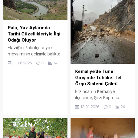
Ocak-Mart döneminde,
eğitimini Ağrı Kız Meslek
Türkiye genelinde yapı
Lisesi’nde tamamladı. Ağrı
ruhsatı verilen bina sayısı
Halk Eğitim Korosu’na
geçen yılın aynı dönemine
katıldığı dönemde TRT’nin
göre %21,3 azaldı. Aynı
Palu, Yaz Aylarında
açtığı radyo sınavlarını
dönemde daire sayısı %18,7
Tarihi Güzellikleriyle İlgi
kazanarak 1982...
ve yüzölçüm ise %24,7
Odağı Oluyor
oranında düşüş gösterdi.
Elazığ’ın Palu ilçesi, yaz
Erzurum’da 37...
mevsiminin gelişiyle birlikte
tarihi dokusuyla dikkat
11.06.2025
0
74
çekiyor. Binlerce yıllık
Kemaliye’de Tünel
geçmişe sahip ilçede yer
Girişinde Tehlike: Tel
alan Palu Kalesi, tarihi köprü,
Örgü Sistemi Çöktü
cami ve kiliseler, özellikle
fotoğraf ve belgesel
Erzincan’ın Kemaliye
meraklılarının ilgisini çekiyor.
ilçesinde, Şırzı Köprüsü
İlçede toplam 33 adet tescilli
güzergâhında bulunan
13.01.2026
0
24
kültür varlığı bulunuyor.
tünelin girişindeki tel örgü
Bunlar arasında Ulu Cami,
sisteminin çökmesi,
Küçük Cami, Alacalı Mescit,
sürücüler için ciddi bir
Çarşıbaşı Hamamı...
güvenlik riski oluşturuyor.
Edinilen bilgilere göre,