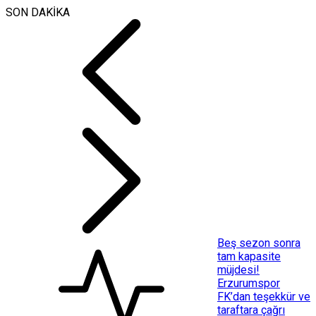
SON DAKİKA
Beş sezon sonra
tam kapasite
müjdesi!
Erzurumspor
FK’dan teşekkür ve
taraftara çağrı