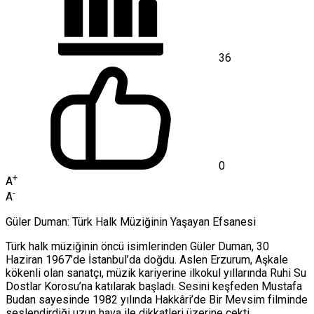
36
0
+
A
-
A
Güler Duman: Türk Halk Müziğinin Yaşayan Efsanesi
Türk halk müziğinin öncü isimlerinden Güler Duman, 30
Haziran 1967’de İstanbul’da doğdu. Aslen Erzurum, Aşkale
kökenli olan sanatçı, müzik kariyerine ilkokul yıllarında Ruhi Su
Dostlar Korosu’na katılarak başladı. Sesini keşfeden Mustafa
Budan sayesinde 1982 yılında Hakkâri’de Bir Mevsim filminde
seslendirdiği uzun hava ile dikkatleri üzerine çekti.