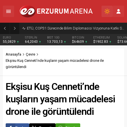
ETÜ, COP31 Sürecinde Bilim Diplomasisi Vizyonuna Katkı Sunacak
EURO
STERLİN
BIST 100
BITCOIN
ETHEREUM
SOLA
55,0829
64,2043
13.703,13
$64609
$1902.83
$73.
Anasayfa
Çevre
Ekşisu Kuş Cenneti’nde kuşların yaşam mücadelesi drone ile
görüntülendi
Ekşisu Kuş Cenneti’nde
kuşların yaşam mücadelesi
drone ile görüntülendi