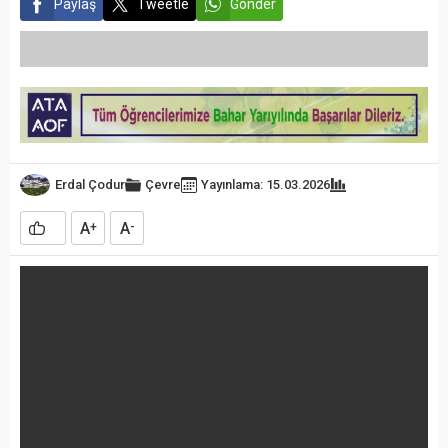
Paylaş
Tweetle
Gönder
Erdal Çodur
Çevre
Yayınlama: 15.03.2026
A
A
+
-