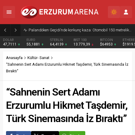
Palandöken Geçidi’nde korkunç kaza: Otomobil 150 metrelik uçuruma yuvarlandı
DOLAR
EURO
STERLİN
BIST 100
BITCOIN
ETHER
47,7111
55,1881
64,4139
13.779,39
$64953
$1919
Anasayfa
Kültür- Sanat
“Sahnenin Sert Adamı Erzurumlu Hikmet Taşdemir, Türk Sinemasında İz
Bıraktı”
“Sahnenin Sert Adamı
Erzurumlu Hikmet Taşdemir,
Türk Sinemasında İz Bıraktı”