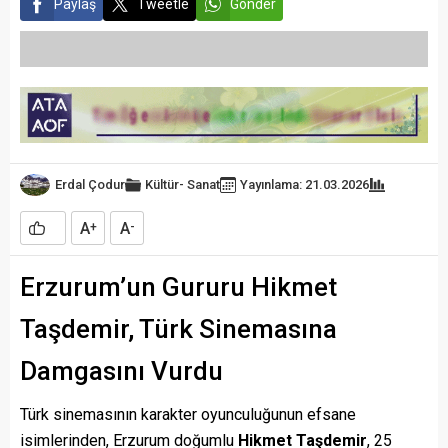
Paylaş
Tweetle
Gönder
Erdal Çodur
Kültür- Sanat
Yayınlama: 21.03.2026
A
A
+
-
Erzurum’un Gururu Hikmet
Taşdemir, Türk Sinemasına
Damgasını Vurdu
Türk sinemasının karakter oyunculuğunun efsane
isimlerinden, Erzurum doğumlu
Hikmet Taşdemir
, 25