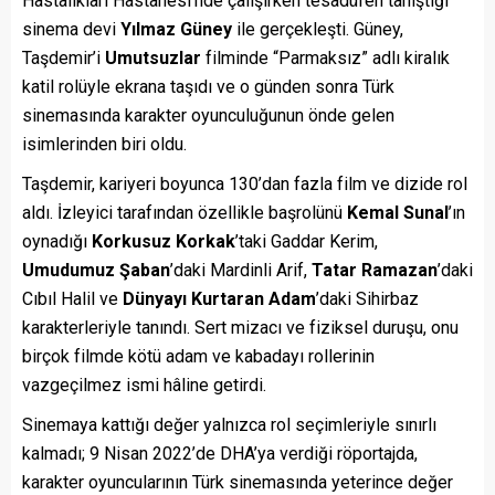
Hastalıkları Hastanesi’nde çalışırken tesadüfen tanıştığı
sinema devi
Yılmaz Güney
ile gerçekleşti. Güney,
Taşdemir’i
Umutsuzlar
filminde “Parmaksız” adlı kiralık
katil rolüyle ekrana taşıdı ve o günden sonra Türk
sinemasında karakter oyunculuğunun önde gelen
isimlerinden biri oldu.
Taşdemir, kariyeri boyunca 130’dan fazla film ve dizide rol
aldı. İzleyici tarafından özellikle başrolünü
Kemal Sunal
’ın
oynadığı
Korkusuz Korkak
’taki Gaddar Kerim,
Umudumuz Şaban
’daki Mardinli Arif,
Tatar Ramazan
’daki
Cıbıl Halil ve
Dünyayı Kurtaran Adam
’daki Sihirbaz
karakterleriyle tanındı. Sert mizacı ve fiziksel duruşu, onu
birçok filmde kötü adam ve kabadayı rollerinin
vazgeçilmez ismi hâline getirdi.
Sinemaya kattığı değer yalnızca rol seçimleriyle sınırlı
kalmadı; 9 Nisan 2022’de DHA’ya verdiği röportajda,
karakter oyuncularının Türk sinemasında yeterince değer