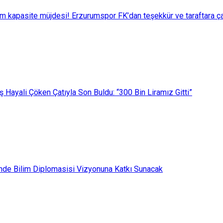
m kapasite müjdesi! Erzurumspor FK’dan teşekkür ve taraftara ça
ş Hayali Çöken Çatıyla Son Buldu: “300 Bin Liramız Gitti”
de Bilim Diplomasisi Vizyonuna Katkı Sunacak