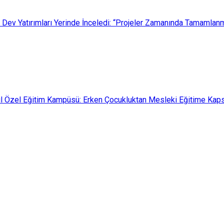
ki Dev Yatırımları Yerinde İnceledi: “Projeler Zamanında Tamamlanm
il Özel Eğitim Kampüsü: Erken Çocukluktan Mesleki Eğitime Kap