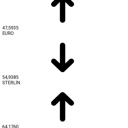
47,5935
EURO
54,9385
STERLİN
64,1760