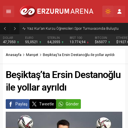
Yaz Kur’an Kursu Öğrencileri Spor Turnuvasında Buluştu
DOLAR
EURO
STERLİN
BIST 100
BITCOIN
ETHER
47,7050
55,0521
64,2055
13.774,94
$65077
$1927
Anasayfa
Manşet
Beşiktaş’ta Ersin Destanoğlu ile yollar ayrıldı
Beşiktaş’ta Ersin Destanoğlu
ile yollar ayrıldı
Paylaş
Tweetle
Gönder