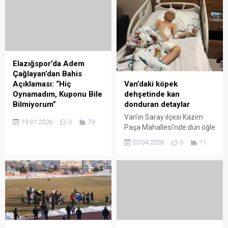
Yüzden fazla el yapımı
ürünle dikkat çeken Taş,
sanatını icra ederken hem
pratik kullanım hem de
sanatsal değer taşıyan
eşyalar üretiyor. Kültür ve
Elazığspor’da Adem
Turizm Bakanlığı tarafından
Çağlayan’dan Bahis
“Sanatçı tanıtım...
Van’daki köpek
Açıklaması: “Hiç
dehşetinde kan
Oynamadım, Kuponu Bile
donduran detaylar
Bilmiyorum”
Van’ın Saray ilçesi Kazım
Elazığspor Teknik Direktörü
19.01.2026
0
79
Paşa Mahallesi’nde dün öğle
Adem Çağlayan, bahis
saatlerinde yaşanan köpek
iddialarıyla PFDK’ya sevk
30.04.2026
0
11
saldırısı, bir ailenin hayatını
edilmesinin ardından
alt üst etti. 5 yaşındaki
açıklamalarda bulundu.
Hamza Özsoy, saldırı
Çağlayan, “Hayatımda hiçbir
sırasında yaşamını yitirirken,
zaman bahis oynamadım.
10 yaşındaki A.Ö. yaralı
Hatta kupon nasıl doldurulur
olarak kurtarıldı. Olay
vallahi de bilmiyorum, billahi
sırasında çocukları
de bilmiyorum” dedi. İtiraz
kurtarmak için köpeklerin
sürecinin cuma gününe