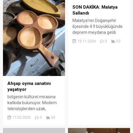
SON DAKİKA: Malatya
Sallandı
Malatya’nın Doğanşehir
ilçesinde 4.9 büyüklüğünde
deprem meydana geldi.
Sarsıntı çevre illerden de
15.11.2024
0
32
hissedildi. Malatya’nın
Doğanşehir ilçesinde 4.9
büyüklüğünde deprem
meydana geldi. Saat
10.46’da 7 kilometre
derinlikte meydana gelen
deprem çevre illerden de
Ahşap oyma sanatını
hissedildi. Okunma: 347
yaşatıyor
bölgenin kültürel mirasına
katkıda bulunuyor. Modern
teknolojilerden uzak,
tamamen geleneksel
17.02.2025
0
33
yöntemlerle çalışarak, her
bir eserinde doğallık ve tarihi
dokuyu bir araya getiriyor.