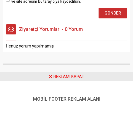
ve site adresim bu tarayıcıya kaydedilsin.
Ziyaretçi Yorumları - 0 Yorum
Henüz yorum yapılmamış.
REKLAMI KAPAT
Anasayfa
Ekonomi
MÜJDEEEEEE!!!! Erzurum Havalimanı’nda Haftalık Uçuş Sayısı 64’e
Yükseldi
MOBİL FOOTER REKLAM ALANI
MÜJDEEEEEE!!!! Erzurum
Havalimanı’nda Haftalık