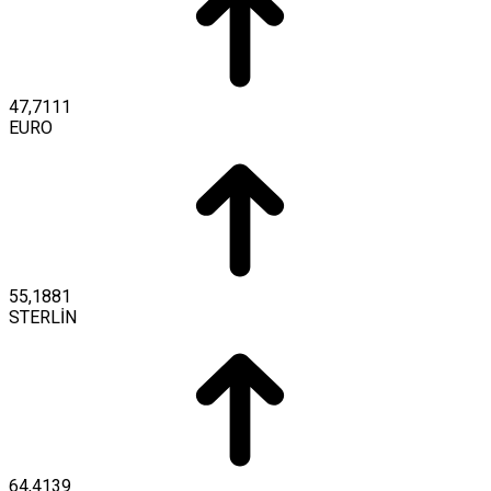
47,7111
EURO
55,1881
STERLİN
64,4139