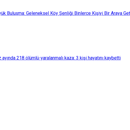
üyük Buluşma: Geleneksel Köy Şenliği Binlerce Kişiyi Bir Araya Get
yında 218 ölümlü-yaralanmalı kaza: 3 kişi hayatını kaybetti