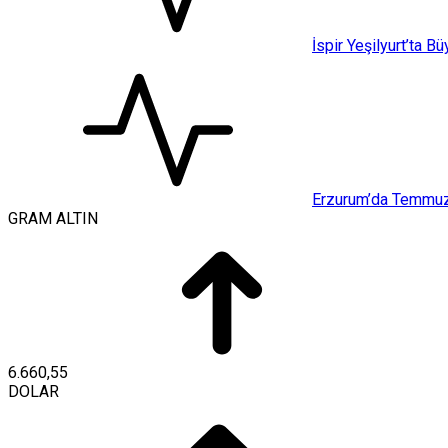
İspir Yeşilyurt’ta B
Erzurum’da Temmuz a
GRAM ALTIN
6.660,55
DOLAR