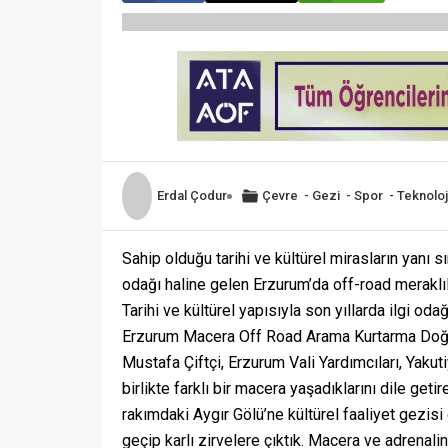
Erdal Çodur
Çevre
-
Gezi
-
Spor
-
Teknoloj
Sahip olduğu tarihi ve kültürel mirasların yanı s
odağı haline gelen Erzurum’da off-road meraklıla
Tarihi ve kültürel yapısıyla son yıllarda ilgi oda
Erzurum Macera Off Road Arama Kurtarma Doğa
Mustafa Çiftçi, Erzurum Vali Yardımcıları, Ya
birlikte farklı bir macera yaşadıklarını dile geti
rakımdaki Aygır Gölü’ne kültürel faaliyet gezi
geçip karlı zirvelere çıktık. Macera ve adrenali