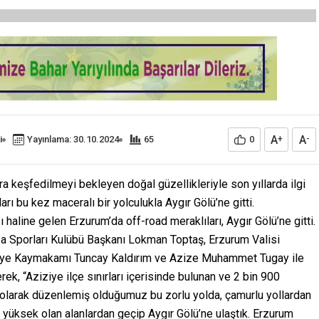
A
A
i
Yayınlama: 30.10.2024
65
0
+
-
ıra keşfedilmeyi bekleyen doğal güzellikleriyle son yıllarda ilgi
rı bu kez maceralı bir yolculukla Aygır Gölü’ne gitti.
ğı haline gelen Erzurum’da off-road meraklıları, Aygır Gölü’ne gitti.
 Sporları Kulübü Başkanı Lokman Toptaş, Erzurum Valisi
kutiye Kaymakamı Tuncay Kaldırım ve Azize Muhammet Tugay ile
rerek, “Aziziye ilçe sınırları içerisinde bulunan ve 2 bin 900
si olarak düzenlemiş olduğumuz bu zorlu yolda, çamurlu yollardan
n yüksek olan alanlardan geçip Aygır Gölü’ne ulaştık. Erzurum