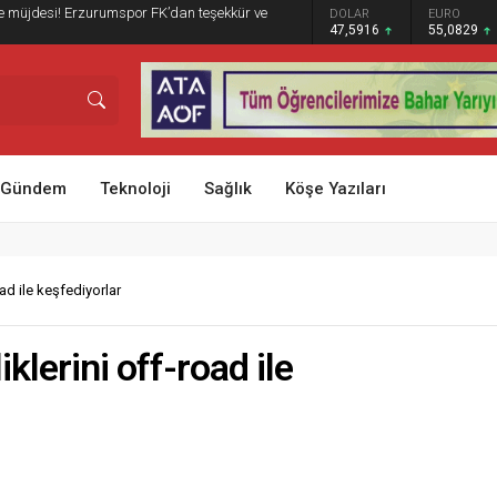
e müjdesi! Erzurumspor FK’dan teşekkür ve
GRAM ALTIN
DOLAR
EURO
ST
6.521,34
47,5916
55,0829
6
Gündem
Teknoloji
Sağlık
Köşe Yazıları
oad ile keşfediyorlar
klerini off-road ile