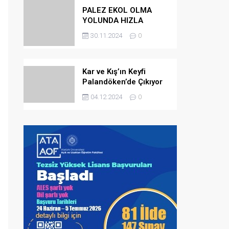
PALEZ EKOL OLMA
YOLUNDA HIZLA
İLERLİYOR
30.11.2024
0
Kar ve Kış’ın Keyfi
Palandöken’de Çıkıyor
04.12.2024
0