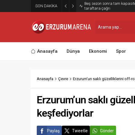
Beş sezon sonra tam kapasit
SON DAKİKA
taraftara çağrı
Anasayfa
Dünya
Ekonomi
Spor
Anasayfa
Çevre
Erzurum’un saklı güzelliklerini off-r
Erzurum’un saklı güzelli
keşfediyorlar
Paylaş
Tweetle
Gönder