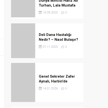
Dünya İkincisi Hafız Ali
Turhan, Lala Mustafa
Paşa Camii’ne Atandı
15.09.2025
0
Deli Dana Hastalığı
Nedir? – Nasıl Bulaşır?
– Belirtileri Nelerdir? –
01.11.2025
0
Tedavi Yöntemleri
Nelerdir?
Genel Sekreter Zafer
Aynalı, Harbin’de
Küresel Belediye
14.01.2026
0
Başkanları Diyaloğu’na
Katıldı