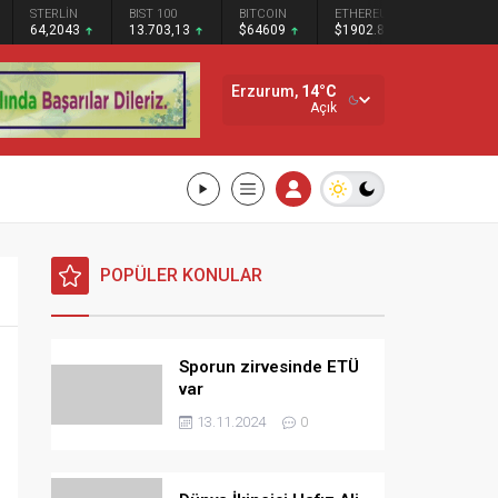
ERLİN
BIST 100
BITCOIN
ETHEREUM
SOLANA
4,2043
13.703,13
$64609
$1902.83
$73.66
Erzurum,
14
°C
Açık
POPÜLER KONULAR
Sporun zirvesinde ETÜ
var
13.11.2024
0