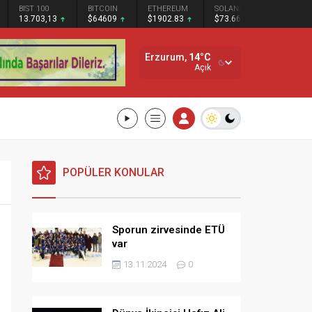
BIST 100
BITCOIN
ETHEREUM
SOLANA
13.703,13
$64609
$1902.83
$73.66
Erzurum,
14
°C
Açık
POPÜLER KONULAR
Sporun zirvesinde ETÜ
var
13.11.2024
0