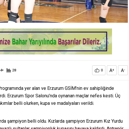
A
A
24
28
0
+
-
Programında yer alan ve Erzurum GSİM’nin ev sahipliğinde
di. Erzurum Spor Salonu’nda oynanan maçlar nefes kesti. Üç
ımlar belli olurken, kupa ve madalyaları verildi.
larda şampiyon belli oldu. Kızlarda şampiyon Erzurum Kız Yurdu
yazlı sultanlar şampiyonluk kupasını havaya kaldırdı. Antrenör