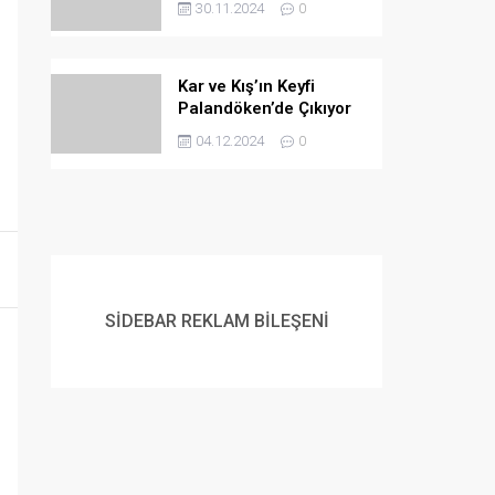
30.11.2024
0
Kar ve Kış’ın Keyfi
Palandöken’de Çıkıyor
04.12.2024
0
SİDEBAR REKLAM BİLEŞENİ