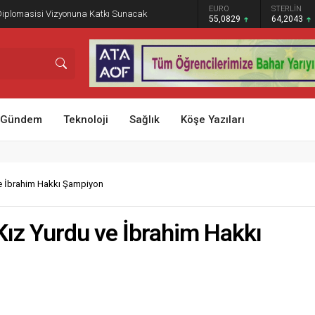
GRAM ALTIN
DOLAR
EURO
STERLİN
Diplomasisi Vizyonuna Katkı Sunacak
6.521,34
47,5916
55,0829
64,2043
Gündem
Teknoloji
Sağlık
Köşe Yazıları
e İbrahim Hakkı Şampiyon
Kız Yurdu ve İbrahim Hakkı