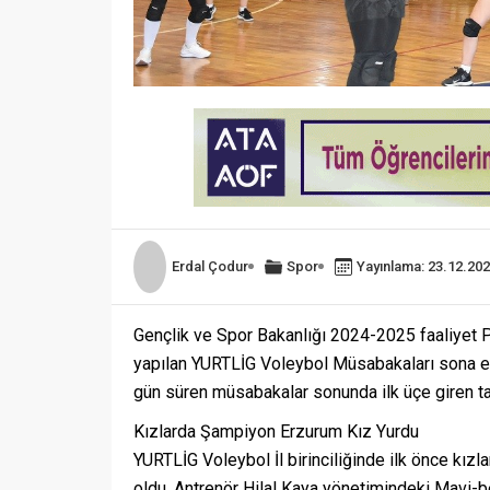
Erdal Çodur
Spor
Yayınlama: 23.12.20
Gençlik ve Spor Bakanlığı 2024-2025 faaliyet 
yapılan YURTLİG Voleybol Müsabakaları sona er
gün süren müsabakalar sonunda ilk üçe giren tak
Kızlarda Şampiyon Erzurum Kız Yurdu
YURTLİG Voleybol İl birinciliğinde ilk önce kız
oldu. Antrenör Hilal Kaya yönetimindeki Mavi-be