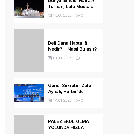
Dünya İkincisi Hafız Ali
Turhan, Lala Mustafa
Paşa Camii’ne Atandı
15.09.2025
0
Deli Dana Hastalığı
Nedir? – Nasıl Bulaşır?
– Belirtileri Nelerdir? –
01.11.2025
0
Tedavi Yöntemleri
Nelerdir?
Genel Sekreter Zafer
Aynalı, Harbin’de
Küresel Belediye
14.01.2026
0
Başkanları Diyaloğu’na
Katıldı
PALEZ EKOL OLMA
YOLUNDA HIZLA
İLERLİYOR