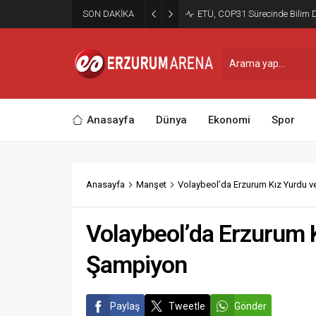
SON DAKİKA
ETÜ, COP31 Sürecinde Bilim 
Anasayfa
Dünya
Ekonomi
Spor
Anasayfa
Manşet
Volaybeol’da Erzurum Kız Yurdu v
Volaybeol’da Erzurum 
Şampiyon
Paylaş
Tweetle
Gönder