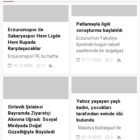
Patlamayla ilgili
Erzurumspor ile
soruşturma başlatıldı
Sakaryaspor Hem Ligde
Erzurum’un Yakutiye
Hem Kupada
ilçesinde bugün sabah
Karşılaşacaklar
saatlerinde bir doğalgaz
Erzurumspor FK, bu hafta
patlaması meydana geldi.
27.11.2025
0
hem Trendyol 1. Lig’de hem
Patlamanın yaşandığı
16.12.2024
0
de Ziraat Türkiye Kupası 5.
konutta doğalgaz aboneliği
Tur müsabakasında
ve tesisatının bulunmadığı,
Sakaryaspor ile Erzurum
ancak yapı dışındaki servis
Kazımkarabekir Stadı’nda iki
kutusunda vana ve bağlantı
defa karşılaşacak. Trendyol
elemanlarının yerinde
1. Lig’de oynadığı 16 maçta
olmadığı tespit edildi. Olayla
Yalnız yaşayan yaşlı
aldığı 9 galibiyet, 1
Girlevik Şelalesi
ilgili soruşturma başlatıldı.
kadın, çocukları
beraberlik ve 6 mağlubiyetle
Bayramda Ziyaretçi
Palen Doğalgaz, bölge
tarafından evinde ölü
28 puan toplayan ve puan
Akınına Uğradı: Sosyal
regülatörlerinden gaz arzını
bulundu
cetvelinde 4. sırada yer alan
Medyada Doğal
güvenlik amacıyla keserek
Malatya Battalgazi’de
Erzurumspor FK’da,...
Güzelliğiyle Büyüledi
gerekli kontrolleri
yalnız yaşayan 84 yaşındaki
07.10.2025
0
tamamladıktan sonra
Erzincan’ın Çağlayan