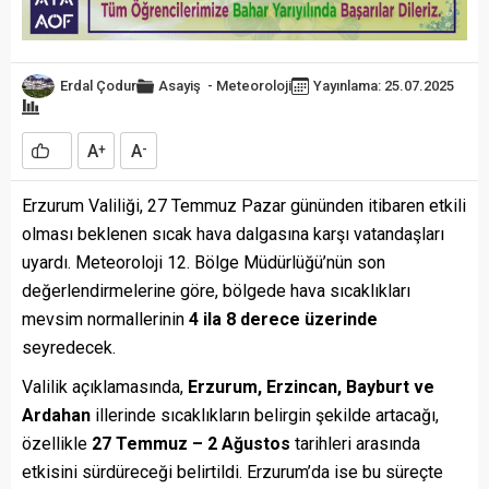
Erdal Çodur
Asayiş
-
Meteoroloji
Yayınlama: 25.07.2025
A
A
+
-
Erzurum Valiliği, 27 Temmuz Pazar gününden itibaren etkili
olması beklenen sıcak hava dalgasına karşı vatandaşları
uyardı. Meteoroloji 12. Bölge Müdürlüğü’nün son
değerlendirmelerine göre, bölgede hava sıcaklıkları
mevsim normallerinin
4 ila 8 derece üzerinde
seyredecek.
Valilik açıklamasında,
Erzurum, Erzincan, Bayburt ve
Ardahan
illerinde sıcaklıkların belirgin şekilde artacağı,
özellikle
27 Temmuz – 2 Ağustos
tarihleri arasında
etkisini sürdüreceği belirtildi. Erzurum’da ise bu süreçte