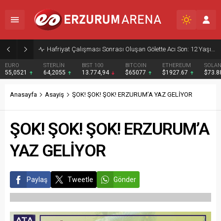
Hafriyat Çalışması Sonrası Oluşan Gölette Acı Son: 12 Yaşındaki Çocuk Boğularak Hayatını Kaybetti
EURO
STERLİN
BIST 100
BITCOIN
ETHEREUM
SOLA
55,0521
64,2055
13.774,94
$65077
$1927.67
$73.
Anasayfa
Asayiş
ŞOK! ŞOK! ŞOK! ERZURUM’A YAZ GELİYOR
ŞOK! ŞOK! ŞOK! ERZURUM’A
YAZ GELİYOR
Paylaş
Tweetle
Gönder