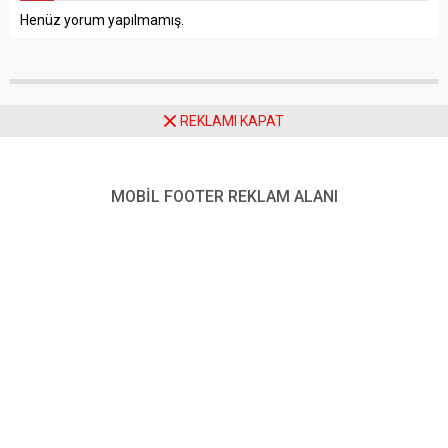
Henüz yorum yapılmamış.
REKLAMI KAPAT
Anasayfa
Çevre
Elazığ’da Yazın Serin Kaçış Noktası: Buzluk Mağarası
MOBİL FOOTER REKLAM ALANI
Elazığ’da Yazın Serin Kaçış
Noktası: Buzluk Mağarası
Paylaş
Tweetle
Gönder