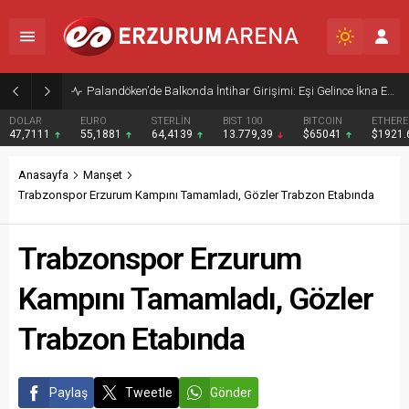
Palandöken’de Balkonda İntihar Girişimi: Eşi Gelince İkna Edildi
DOLAR
EURO
STERLİN
BIST 100
BITCOIN
ETHER
47,7111
55,1881
64,4139
13.779,39
$65041
$1921
Anasayfa
Manşet
Trabzonspor Erzurum Kampını Tamamladı, Gözler Trabzon Etabında
Trabzonspor Erzurum
Kampını Tamamladı, Gözler
Trabzon Etabında
Paylaş
Tweetle
Gönder