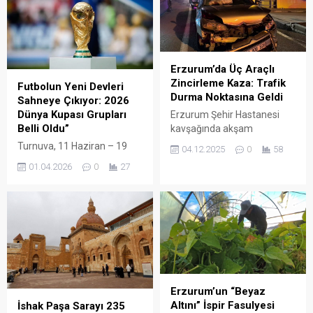
Erzurum’da Üç Araçlı
Zincirleme Kaza: Trafik
Futbolun Yeni Devleri
Durma Noktasına Geldi
Sahneye Çıkıyor: 2026
Dünya Kupası Grupları
Erzurum Şehir Hastanesi
Belli Oldu”
kavşağında akşam
saatlerinde üç aracın
Turnuva, 11 Haziran – 19
04.12.2025
0
58
karıştığı zincirleme trafik
Temmuz 2026 tarihleri
01.04.2026
0
27
kazası meydana geldi.
arasında üç ülkede birden
Edinilen bilgilere göre
yapılacak. Amerika Birleşik
kazada ölü ya da yaralı
Devletleri, Meksika ve
bulunmazken, araçlarda
Kanada’nın ortaklaşa
maddi hasar oluştu. İhbar
düzenleyeceği 2026 FIFA
üzerine olay yerine polis ve
Dünya Kupası’na katılacak
sağlık ekipleri sevk edildi.
48 takım kesinleşti. Kıtalar
Ekipler, bölgede inceleme
arası play-off finallerini
başlatarak trafik akışının
kazanan Demokratik Kongo
Erzurum’un “Beyaz
normale dönmesi için
Cumhuriyeti ve Irak,
Altını” İspir Fasulyesi
İshak Paşa Sarayı 235
çalışma yaptı. ...