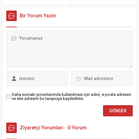
görmüş, sonrasında
belirlenen C.G. isimli kişiyi
ışıklandırılarak turizme
düzenlenen operasyonla
Bir Yorum Yazın
kazandırılmış. Kış aylarında
yakaladı. Edinilen bilgilere
bile ziyaretçilerini ağırlayan
göre, Erzurum Cumhuriyet
bu mağaralar, hem doğal
Başsavcılığı tarafından
güzellikleriyle hem de sağlık
yürütülen soruşturma
açısından sunduğu
kapsamında TEM Şube
faydalarla öne çıkıyor. Tuz
ekipleri, şahsın ikametinde
Mağaraları, astım ve
yaptıkları aramada dijital
solunum yolu hastalıkları
materyal ve yasaklı
gibi rahatsızlıkları olanlar için
dokümanlara el koydu.
doğal tedavi...
Gözaltı işlemlerinin
ardından...
Daha sonraki yorumlarımda kullanılması için adım, e-posta adresim
ve site adresim bu tarayıcıya kaydedilsin.
Ziyaretçi Yorumları - 0 Yorum