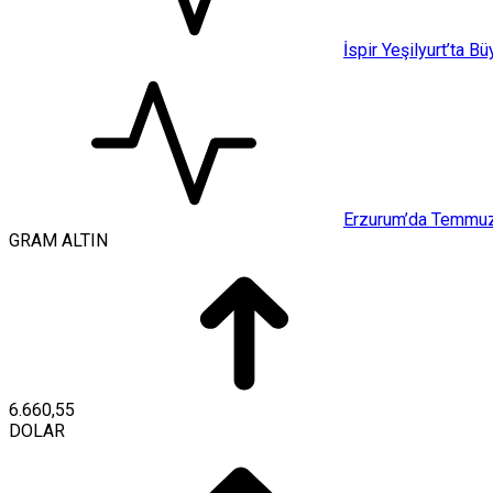
İspir Yeşilyurt’ta B
Erzurum’da Temmuz a
GRAM ALTIN
6.660,55
DOLAR