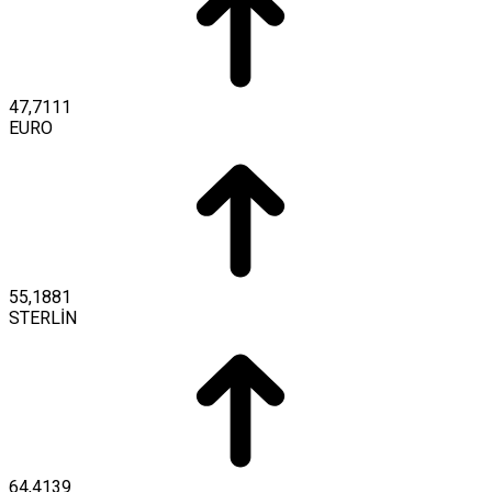
47,7111
EURO
55,1881
STERLİN
64,4139