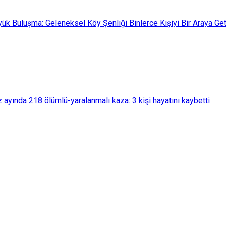
üyük Buluşma: Geleneksel Köy Şenliği Binlerce Kişiyi Bir Araya Get
yında 218 ölümlü-yaralanmalı kaza: 3 kişi hayatını kaybetti