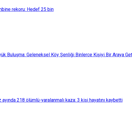
bine rekoru: Hedef 25 bin
üyük Buluşma: Geleneksel Köy Şenliği Binlerce Kişiyi Bir Araya Get
yında 218 ölümlü-yaralanmalı kaza: 3 kişi hayatını kaybetti