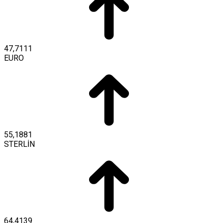
47,7111
EURO
55,1881
STERLİN
64,4139