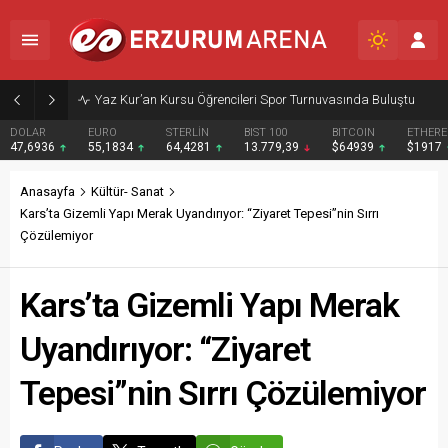
Yaz Kur’an Kursu Öğrencileri Spor Turnuvasında Buluştu
DOLAR
EURO
STERLİN
BIST 100
BITCOIN
ETHER
47,6936
55,1834
64,4281
13.779,39
$64939
$1917
Anasayfa
Kültür- Sanat
Kars’ta Gizemli Yapı Merak Uyandırıyor: “Ziyaret Tepesi”nin Sırrı
Çözülemiyor
Kars’ta Gizemli Yapı Merak
Uyandırıyor: “Ziyaret
Tepesi”nin Sırrı Çözülemiyor