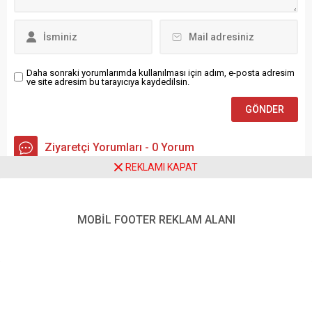
Taştan, Eskişehir Uçuş
Okulu’ndaki eğitiminin
ardından...
Daha sonraki yorumlarımda kullanılması için adım, e-posta adresim
ve site adresim bu tarayıcıya kaydedilsin.
Ziyaretçi Yorumları - 0 Yorum
REKLAMI KAPAT
Henüz yorum yapılmamış.
MOBİL FOOTER REKLAM ALANI
Anasayfa
Çevre
Tatvan’da Sonbahar Büyüledi: Van Gölü Kıyısında Kartpostallık
Manzaralar