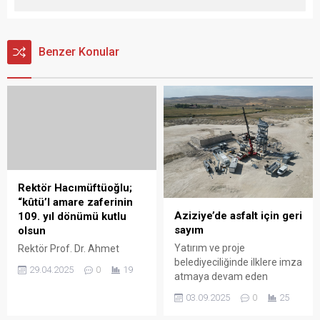
Benzer Konular
Rektör Hacımüftüoğlu;
“kûtü’l amare zaferinin
Aziziye’de asfalt için geri
109. yıl dönümü kutlu
sayım
olsun
Yatırım ve proje
Rektör Prof. Dr. Ahmet
belediyeciliğinde ilklere imza
Hacımüftüoğlu’nun Kûtü’l
29.04.2025
0
19
atmaya devam eden
Amare Zaferi’nin 109. yıl
Aziziye Belediyesi, ilçeye
dönümü dolayısıyla
03.09.2025
0
25
yeni bir eser daha
yayımladığı bu mesaj, Türk
kazandırıyor. Aziziye
milletinin tarihindeki önemli