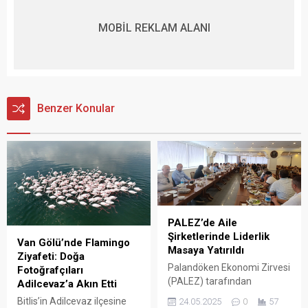
MOBİL REKLAM ALANI
Benzer Konular
PALEZ’de Aile
Şirketlerinde Liderlik
Van Gölü’nde Flamingo
Masaya Yatırıldı
Ziyafeti: Doğa
Palandöken Ekonomi Zirvesi
Fotoğrafçıları
(PALEZ) tarafından
Adilcevaz’a Akın Etti
düzenlenen “Zirve Öncesi
Bitlis’in Adilcevaz ilçesine
24.05.2025
0
57