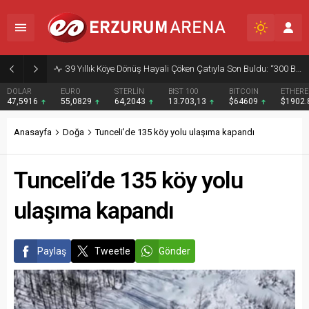
39 Yıllık Köye Dönüş Hayali Çöken Çatıyla Son Buldu: “300 Bin Liramız Gitti”
DOLAR
EURO
STERLİN
BIST 100
BITCOIN
ETHER
47,5916
55,0829
64,2043
13.703,13
$64609
$1902
Anasayfa
Doğa
Tunceli’de 135 köy yolu ulaşıma kapandı
Tunceli’de 135 köy yolu
ulaşıma kapandı
Paylaş
Tweetle
Gönder