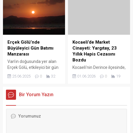
Barajı’nda yakalanan dev
Palandöken ve Yakutiye
somon, bölgedeki balıkçılık
ilçelerinde arıcılık yapan 11
faaliyetlerinin popülerliğini
işletmenin ürünleri proje
daha da artıracak gibi
kapsamına alındı. Toplam
görünüyor. 7 kiloluk somon
bin 667 kovan ile organik
Kocaeli’de Market
balığı, balıkçılar için
bal...
Cinayeti: Yargıtay, 23
gerçekten büyük bir sürpriz
Erçek Gölü’nde
Yıllık Hapis Cezasını
oldu, görenler gözlerine
Büyüleyici Gün Batımı
Bozdu
inanmadı. Bu tür balıkların...
Manzarası
Kocaeli’nin Derince ilçesinde,
Van’ın doğusunda yer alan
oğlunun trafik kazasında
01.06.2026
0
19
Erçek Gölü, etkileyici bir gün
ölümünden sorumlu tuttuğu
batımına sahne oldu.
komşusunu markette
25.06.2025
0
32
Gökyüzünde beliren kızıl ve
tabancayla vurarak öldüren
turuncu tonlar, göl yüzeyine
ve eşini yaralayan sanığa
yansıyarak izleyenlere
verilen 23 yıllık hapis cezası,
Bir Yorum Yazın
görsel bir şölen sundu. Van
Yargıtay tarafından
Gölü’nden sonra bölgedeki
bozuldu. Olay, 22 Şubat
en güzel gün batımı
2022’de Derince’nin
noktalarından biri olarak
Yenikent Mahallesi’ndeki bir
bilinen Erçek Gölü,
süpermarkette meydana
doğaseverlerin ilgisini
geldi. İddiaya göre, Mustafa
çekmeye devam ediyor.