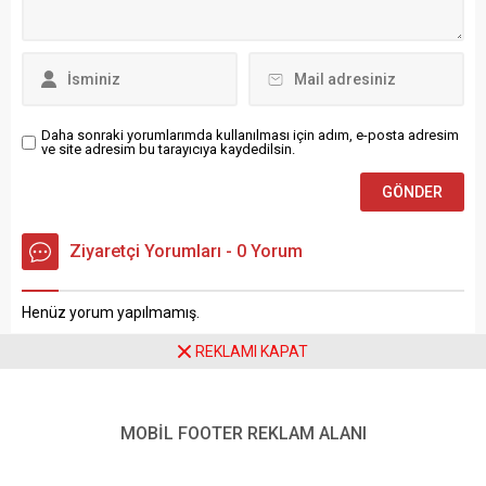
Ş. (44), komşusu Belfun
Özellikle bahar ve yaz
Doğramacı’yı (44) ve eşi
aylarında...
Sevda Doğramacı’yı...
Daha sonraki yorumlarımda kullanılması için adım, e-posta adresim
ve site adresim bu tarayıcıya kaydedilsin.
Ziyaretçi Yorumları - 0 Yorum
Henüz yorum yapılmamış.
REKLAMI KAPAT
MOBİL FOOTER REKLAM ALANI
Anasayfa
Manşet
FIS Palandöken Cup’ta Uluslararası Rekabet Nefes Kesti