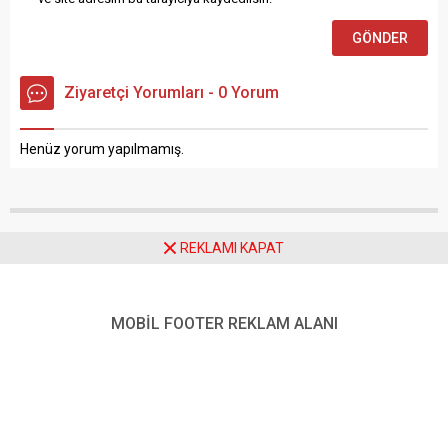
hayret dolu bakışları
arasında cep telefonu
kameralarıyla görüntülendi.
Görüntülerde, vaşakların
karla kaplı alanlarda besin
aradığı anlar...
Daha sonraki yorumlarımda kullanılması için adım, e-posta adresim
ve site adresim bu tarayıcıya kaydedilsin.
REKLAMI KAPAT
Ziyaretçi Yorumları - 0 Yorum
MOBİL FOOTER REKLAM ALANI
Henüz yorum yapılmamış.