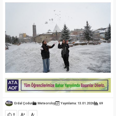
Erdal Çodur
Meteoroloji
Yayınlama: 13.01.2026
69
A
A
0
+
-