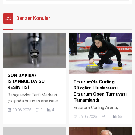
Benzer Konular
SON DAKİKA/
İSTANBUL’DA SU
Erzurum’da Curling
KESİNTİSİ
Rüzgârı: Uluslararası
Erzurum Open Turnuvası
Bahçelievler Terfi Merkezi
Tamamlandı
çıkışında bulunan ana isale
hatlarında elektromanyetik
Erzurum Curling Arena,
10.06.2025
0
41
debimetre ve iğne vana
uluslararası curling
26.05.2025
0
55
çalışmaları, Soğanlı
camiasının dikkatini çeken
Mahallesi Bağcılar hattı ile
önemli bir organizasyona ev
Kocasinan hattında ise
sahipliği yaptı. World Curling