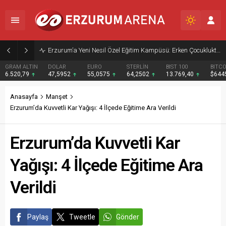
Erzurum’a Yeni Nesil Özel Eğitim Kampüsü: Erken Çocukluktan Mesleki Eğitime Kapsamlı Destek
GRAM ALTIN
DOLAR
EURO
STERLİN
BIST 100
BITCO
6.520,79
47,5952
55,0575
64,2502
13.769,40
$644
Anasayfa
Manşet
Erzurum’da Kuvvetli Kar Yağışı: 4 İlçede Eğitime Ara Verildi
Erzurum’da Kuvvetli Kar
Yağışı: 4 İlçede Eğitime Ara
Verildi
Paylaş
Tweetle
Gönder