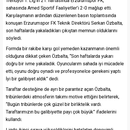
Trendyol 1. Lig’in 21. haftasında Erzurumspor FK,
sahasında Amed Sportif Faaliyetler’i 2-0 mağlup etti.
Karşılaşmanın ardından düzenlenen basın toplantısında
konuşan Erzurumspor FK Teknik Direktörü Serkan Özbalta,
son haftalarda yakaladıkları çıkıştan memnun olduklarını
söyledi.
Formda bir rakibe karşı gol yemeden kazanmanın önemli
olduğuna dikkat çeken Özbalta, “Son haftalarda yukarı
doğru bir ivme yakaladık. Oyuncularım sahada iyi mücadele
etti, oyunu doğru oynadı ve profesyonelce gerekeni yaptı.
İyi bir galibiyet aldık” dedi.
Taraftar desteğine de ayrı bir parantez açan Özbalta,
tribünlerdeki atmosferin takımı motive ettiğini belirterek,
“Bugün tribünlerde çok güzel bir birliktelik vardı.
Taraftarımızın bu galibiyette payı çok büyük” ifadelerini
kullandı.
Ligde ikinci sıraya yükseldiklerini hatırlatan deneyimli