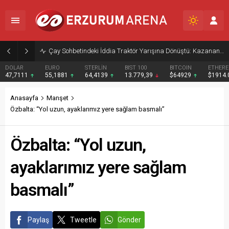
Çay Sohbetindeki İddia Traktör Yarışına Dönüştü: Kazanan Burun Farkıyla Belli Oldu
DOLAR
EURO
STERLİN
BIST 100
BITCOIN
ETHER
47,7111
55,1881
64,4139
13.779,39
$64929
$1914
Anasayfa
Manşet
Özbalta: “Yol uzun, ayaklarımız yere sağlam basmalı”
Özbalta: “Yol uzun,
ayaklarımız yere sağlam
basmalı”
Paylaş
Tweetle
Gönder