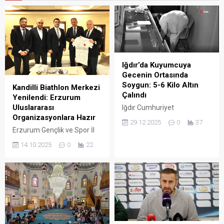
Iğdır’da Kuyumcuya
Gecenin Ortasında
Soygun: 5-6 Kilo Altın
Kandilli Biathlon Merkezi
Çalındı
Yenilendi: Erzurum
Uluslararası
Iğdır Cumhuriyet
Organizasyonlara Hazır
Caddesi’ndeki bir kuyumcu,
29.12.2025
0
37
gece saatlerinde yaşanan
Erzurum Gençlik ve Spor İl
hırsızlık olayıyla sarsıldı.
Müdürü Levent Çakmur ile
14.10.2025
0
22
Edinilen bilgilere göre, saat
Spor Hizmetleri Müdürü
03.11 sıralarında
Erdoğan Dönmez, Kandilli
motosikletli bir kişi
Kayaklı Koşu ve Biathlon
kuyumcunun kapısını kırarak
Merkezi’nde gerçekleştirilen
içeri girdi. Güvenlik
asfalt ve çevre düzenleme
kameralarına yansıyan
çalışmaları nedeniyle
görüntülerde, şüphelinin
Erzurum Büyükşehir
kaskını tamamen kapattığı
Belediye Başkanı Mehmet