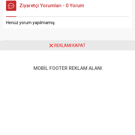
Ziyaretçi Yorumları - 0 Yorum
Henüz yorum yapılmamış.
REKLAMI KAPAT
Anasayfa
Manşet
Erzurumspor FK evinde kazandı: 2-0
MOBİL FOOTER REKLAM ALANI
Erzurumspor FK evinde
kazandı: 2-0
Paylaş
Tweetle
Gönder