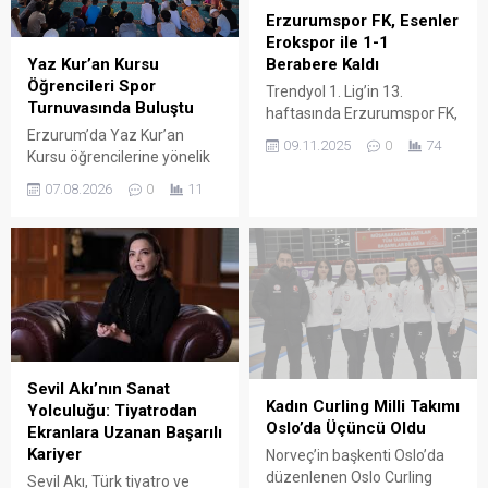
ve telefon ışığını kullanarak
Sekmen’e teşekkür
Erzurumspor FK, Esenler
dükkanda dolaştığı
ziyaretinde bulundu. Ziyaret
Erokspor ile 1-1
görülüyor. Hırsız, yaklaşık 5-
kapsamında Başkan
Yaz Kur’an Kursu
Berabere Kaldı
6 kilo ağırlığındaki altını
Sekmen’e üzerinde
Öğrencileri Spor
Trendyol 1. Lig’in 13.
çalarak olay yerinden kaçtı....
“Erzurum” yazılı forma
Turnuvasında Buluştu
haftasında Erzurumspor FK,
hediye eden İl Müdürü
Erzurum’da Yaz Kur’an
sahasında Esenler Erokspor
Çakmur ve...
09.11.2025
0
74
Kursu öğrencilerine yönelik
ile 1-1 berabere kaldı. Maçın
düzenlenen camiler arası
ardından düzenlenen basın
07.08.2026
0
11
futbol ve voleybol
toplantısında konuşan
turnuvaları, Dadaşkent
Teknik Direktör Serkan
Merkez Camii’nde
Özbalta, takımının
gerçekleştirilen final
performansını ve sezon
müsabakaları ve ödül
hedeflerini değerlendirdi.
töreniyle tamamlandı.
Özbalta, maçın kazanılması
Aziziye Gençlik ve Spor İlçe
gereken bir mücadele
Müdürlüğü iş birliğiyle
olduğunu belirterek, “Milli
organize edilen turnuva,
ara öncesi kazanmak
Sevil Akı’nın Sanat
Yaz Kur’an Kursu
istediğimiz bir müsabakayı,
Kadın Curling Milli Takımı
Yolculuğu: Tiyatrodan
öğrencilerini sporun
geçen son iki maçımızı
Oslo’da Üçüncü Oldu
Ekranlara Uzanan Başarılı
birleştirici gücü etrafında
kazandıktan...
Kariyer
Norveç’in başkenti Oslo’da
buluştururken, centilmenlik
düzenlenen Oslo Curling
Sevil Akı, Türk tiyatro ve
ve kardeşlik ruhunun ön