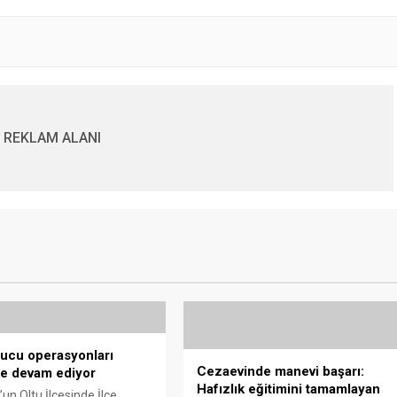
REKLAM ALANI
ucu operasyonları
Cezaevinde manevi başarı:
de devam ediyor
Hafızlık eğitimini tamamlayan
un Oltu İlçesinde İlçe