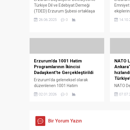
Türkiye Dil ve Edebiyat Derneği
Emniyet
(TDED) Erzurum Şubesi ortaklaşa
ekiplerin
“Aşık Kerem Türküleri” programı
yönelik g
26.06.2025
0
14.10.
gerçekleştirdi. İbrahim Erkal Dadaş
operasyo
Kültür Merkezi’nde düzenlenen
yakaland
etkinlikte, TDED Erzurum Yönetim
kapsamın
Kurulu üyesi meddah Selim Adım,
yapılan 
Âşık Kerem hikâyesinin Erzurum
ikamet 
bölümünü anlatarak programı
içerisind
sundu. Selim Adım, Âşık Kerem’in
metamfe
Erzurum’da 1001 Hatim
NATO Li
Türk dünyasının ortak değeri
değerlen
Programlarının İkincisi
Ankara’
olduğunu...
Metal kut
Dadaşkent’te Gerçekleştirildi
hızland
Türkiye’
Erzurum’da geleneksel olarak
düzenlenen 1001 Hatim
NATO De
Programlarının ikincisi, Aziziye İlçe
Başkanla
02.01.2026
0
07.07.
Müftülüğüne bağlı Dadaşkent
dünyanın
Merkez Camii’nde yoğun katılımla
liderleri
icra edildi. Programa; Erzurum İl
Zirvenin 
Müftüsü Yaşar Çapçı, Erzurum
başkentt
Ömer Nasuhi Bilmen Dini Yüksek
Bir Yorum Yazın
yoğunlaş
İhtisas Merkezi Müdürü Dr. İsa
devlet v