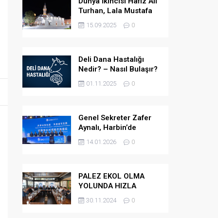
Dünya İkincisi Hafız Ali
Turhan, Lala Mustafa
Paşa Camii’ne Atandı
15.09.2025
0
Deli Dana Hastalığı
Nedir? – Nasıl Bulaşır?
– Belirtileri Nelerdir? –
01.11.2025
0
Tedavi Yöntemleri
Nelerdir?
Genel Sekreter Zafer
Aynalı, Harbin’de
Küresel Belediye
14.01.2026
0
Başkanları Diyaloğu’na
Katıldı
PALEZ EKOL OLMA
YOLUNDA HIZLA
İLERLİYOR
30.11.2024
0