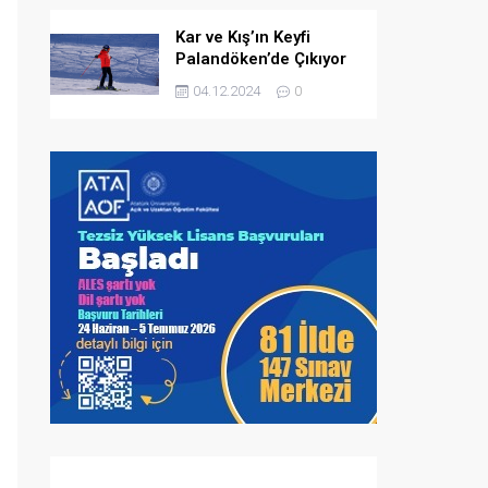
Kar ve Kış’ın Keyfi
Palandöken’de Çıkıyor
04.12.2024
0