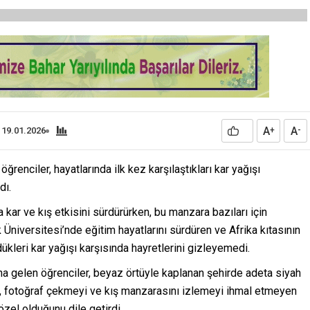
A
A
 19.01.2026
+
-
ğrenciler, hayatlarında ilk kez karşılaştıkları kar yağışı
dı.
a kar ve kış etkisini sürdürürken, bu manzara bazıları için
Üniversitesi’nde eğitim hayatlarını sürdüren ve Afrika kıtasının
dükleri kar yağışı karşısında hayretlerini gizleyemedi.
na gelen öğrenciler, beyaz örtüyle kaplanan şehirde adeta siyah
ı, fotoğraf çekmeyi ve kış manzarasını izlemeyi ihmal etmeyen
özel olduğunu dile getirdi.