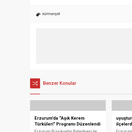
sürmanşet
Benzer Konular
Erzurum’da “Aşık Kerem
uyuştur
Türküleri” Programı Düzenlendi
ilçeler
Erzurum Büyükşehir Belediyesi ile
Erzurum’