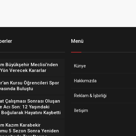
erler
Menü
um Büyükşehir Meclisi’nden
Künye
 Yön Verecek Kararlar
Hakkımızda
r’an Kursu Öğrencileri Spor
vasında Buluştu
Reklam & İşbirliği
at Çalışması Sonrası Oluşan
e Acı Son: 12 Yaşındaki
İletişim
Boğularak Hayatını Kaybetti
um Kazım Karabekir
umu 5 Sezon Sonra Yeniden