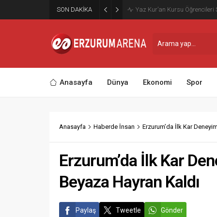
Hafriyat Çalışması Sonrası O
SON DAKİKA
Boğularak Hayatını Kaybetti
Anasayfa
Dünya
Ekonomi
Spor
Anasayfa
Haberde İnsan
Erzurum’da İlk Kar Deneyimi
Erzurum’da İlk Kar Dene
Beyaza Hayran Kaldı
Paylaş
Tweetle
Gönder