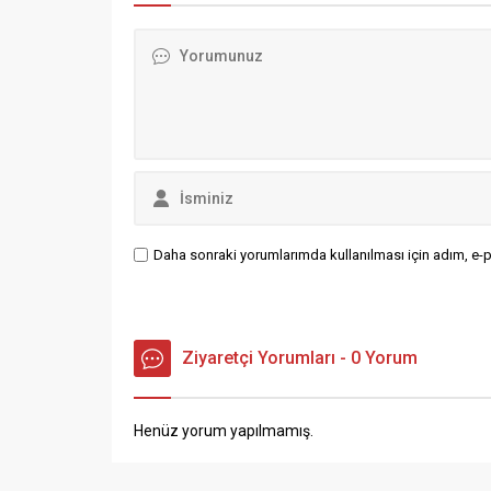
Onay, merkez ilçe müftüleri,
uçaklarla
müftülük personeli ve çok sayıda
Esenboğ
vatandaş iştirak etti. Program
tarafınd
kapsamında...
Zirve ka
ulaşan i
Başbakan
Daha sonraki yorumlarımda kullanılması için adım, e-p
Ziyaretçi Yorumları - 0 Yorum
Henüz yorum yapılmamış.