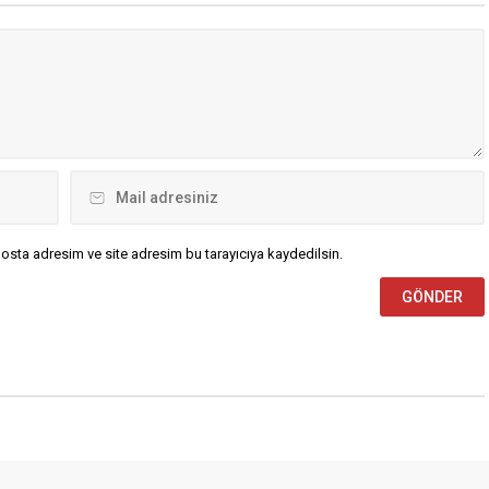
 Ankara’ya ulaştı. Liderler,
a Havalimanı’nda bakanlar
an resmi törenle karşılandı.
psamında Ankara’ya ilk
simler arasında İngiltere
ı...
osta adresim ve site adresim bu tarayıcıya kaydedilsin.