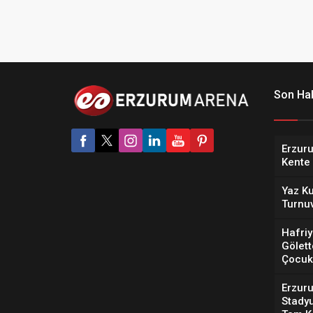
Son Hab
Erzur
Kente
Yaz Ku
Turnu
Hafriy
Gölett
Çocuk 
Erzur
Stady