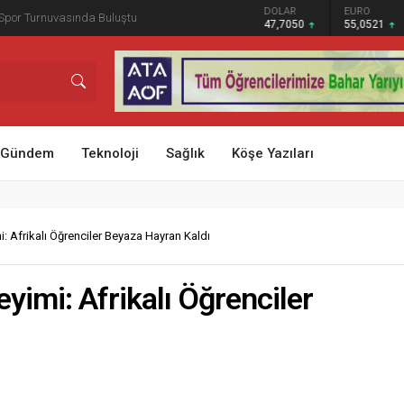
luşan Gölette Acı Son: 12 Yaşındaki Çocuk
GRAM ALTIN
DOLAR
EURO
STERLİN
6.614,69
47,7050
55,0521
64,2055
Gündem
Teknoloji
Sağlık
Köşe Yazıları
: Afrikalı Öğrenciler Beyaza Hayran Kaldı
yimi: Afrikalı Öğrenciler