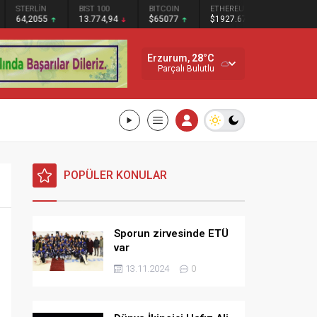
BIST 100
BITCOIN
ETHEREUM
SOLANA
13.774,94
$65077
$1927.67
$73.88
Erzurum,
28
°C
Parçalı Bulutlu
POPÜLER KONULAR
Sporun zirvesinde ETÜ
var
13.11.2024
0