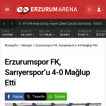
39 Yıllık Köye Dönüş Hayali Çöken Çatıyla Son Buldu: “300 Bin Liramız Gitti”
EURO
STERLİN
BIST 100
BITCOIN
ETHEREUM
SOLAN
54,9560
64,1604
13.798,82
$64451
$1907.5
$72.87
Anasayfa
Manşet
Erzurumspor FK, Sarıyerspor’u 4-0 Mağlup Etti
Erzurumspor FK,
Sarıyerspor’u 4-0 Mağlup
Etti
Paylaş
Tweetle
Gönder