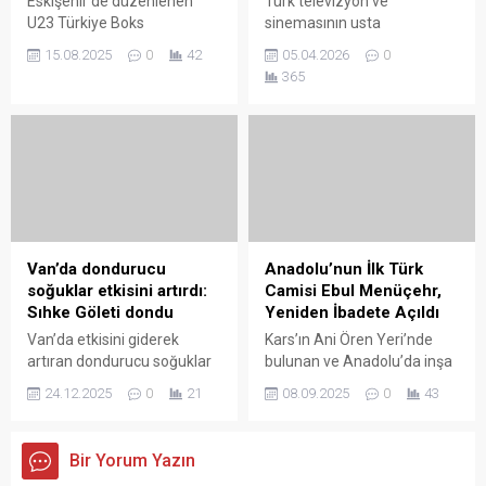
Eskişehir’de düzenlenen
Türk televizyon ve
etkileyici ve görkemli
U23 Türkiye Boks
sinemasının usta
dağlarında renk cümbüşü
Şampiyonası’nda Erzurumlu
isimlerinden Recep Cinisli,
oluşturan ağaçlar...
15.08.2025
0
42
05.04.2026
0
boksörler büyük başarıya
kariyerine 1998 yılında
365
imza attı. Türkiye Boks
başlayan ve bugüne kadar
Federasyonu’nun 2025 yılı
sayısız dizi, film ve projede
faaliyet programında yer
yer almış deneyimli bir
alan şampiyonada, Dadaş
oyuncu olarak, ekranların en
boksörler iki altın madalya
güvenilir yüzlerinden biri
kazanarak göğsümüzü
olmayı sürdürüyor. 1962
kabarttı. 90 kiloda ringe
yılında Erzurum’da doğan ve
çıkan Muhammet Furkan
aslen İstanbullu olan Cinisli,
Karadağ, rakiplerini geride
Anadolu Üniversitesi
Van’da dondurucu
Anadolu’nun İlk Türk
bırakarak Türkiye
İşletme Bölümü’nden
soğuklar etkisini artırdı:
Camisi Ebul Menüçehr,
Şampiyonu oldu. Erzurum
mezun olmasının ardından
Sıhke Göleti dondu
Yeniden İbadete Açıldı
Gençlik Spor Kulübü adına
tiyatroya...
Van’da etkisini giderek
Kars’ın Ani Ören Yeri’nde
mücadele eden...
artıran dondurucu soğuklar
bulunan ve Anadolu’da inşa
günlük yaşamı olumsuz
edilen ilk Türk camisi olma
24.12.2025
0
21
08.09.2025
0
43
etkiliyor. Gece saatlerinde
özelliği taşıyan Ebul
hava sıcaklığının sıfırın
Menüçehr Camii,
altında çift haneli değerlere
restorasyon çalışmalarının
Bir Yorum Yazın
düşmesiyle birlikte, kentin
ardından yeniden ibadete