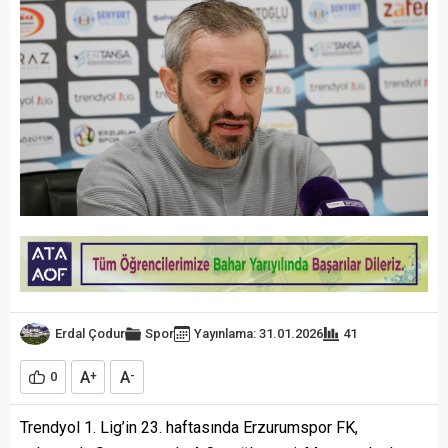
Erdal Çodur
Spor
Yayınlama: 31.01.2026
41
A
A
0
+
-
Trendyol 1. Lig’in 23. haftasında Erzurumspor FK,