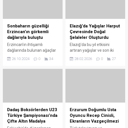
Sonbaharın güzelliği
Elazığ’da Yağışlar Harput
Erzincan’ın görkemli
Çevresinde Doğal
dağlarıyla buluştu
Şelaleler Oluşturdu
Erzincan’ın ihtişamlı
Elazığ’da bu yıl etkisini
dağlarında bulunan ağaçlar
artıran yağışlar ve son iki
sonbaharın büyüleyici
gündür aralıklarla devam
26.10.2024
0
34
28.02.2026
0
27
renklerine ev sahipliği
eden kar yağışı, yüksek
yapıyor. Erzincan’ın yüksek
kesimlerde su debisinin
kesimleri ve ormanlarında
artmasına neden oldu.
tablo gibi duran sonbahar
Özellikle tarihi Harput
güzelliği objektiflere yansıdı.
Mahallesi çevresindeki
Kentin yüksek
kayalık alanlardan süzülen
kesimlerindeki yemyeşil
sular, küçük çaplı doğal
ağaçlar sonbaharın
şelaleler meydana getirdi.
gelmesiyle birlikte sarı,
Yağışların ardından oluşan
Dadaş Boksörlerden U23
Erzurum Doğumlu Usta
turuncu, kırmızı, kahverengi
su akıntıları bölgeye farklı bir
Türkiye Şampiyonası’nda
Oyuncu Recep Cinisli,
ve mor gibi renklere
görünüm kazandırırken,
Çifte Altın Madalya
Ekranların Vazgeçilmezi
büründü. Türkiye’nin en
ortaya çıkan manzara...