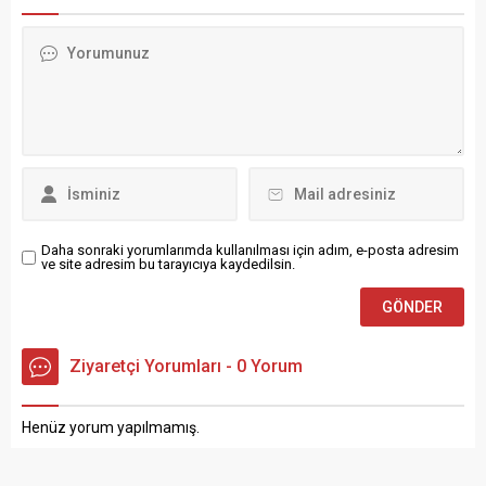
önemli sulama
açıldı. Selçuklu Sultanı
kaynaklarından biri olan
Melikşah’ın emriyle, Ani’nin
Sıhke Göleti’nin yüzeyi
1064’teki fethinden sonra
büyük oranda buz tuttu.
Şeddâdoğlu Ebu’l Menüçehr
Doğu Anadolu Bölgesi’nde
tarafından 1072-1092 yılları
kış şartlarının sertleşmesiyle
arasında inşa edilen cami,
birlikte, Van-Özalp kara yolu
hem mimarisiyle hem de
üzerinde bulunan ve sulama
taşıdığı tarihî önemle
amaçlı kullanılan...
dikkat...
Daha sonraki yorumlarımda kullanılması için adım, e-posta adresim
ve site adresim bu tarayıcıya kaydedilsin.
Ziyaretçi Yorumları - 0 Yorum
Henüz yorum yapılmamış.