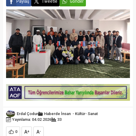
Paylaş
Tweetle
Gönder
Erdal Çodur
Haberde İnsan
-
Kültür- Sanat
Yayınlama: 04.02.2026
33
A
A
0
+
-