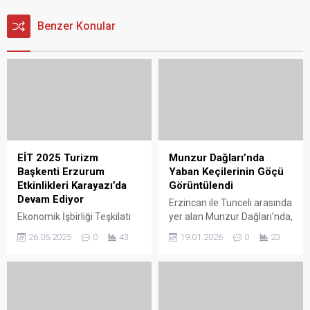
Benzer Konular
EİT 2025 Turizm
Munzur Dağları’nda
Başkenti Erzurum
Yaban Keçilerinin Göçü
Etkinlikleri Karayazı’da
Görüntülendi
Devam Ediyor
Erzincan ile Tunceli arasında
Ekonomik İşbirliği Teşkilatı
yer alan Munzur Dağları’nda,
(EİT) tarafından 2025
nesli tehlike altında bulunan
26.05.2025
0
43
19.01.2026
0
23
Turizm Başkenti seçilen
ve avlanması yasak olan
Erzurum’da düzenlenen
yaban keçileri sürüler
etkinlikler, Karayazı ilçesinde
halinde göç ederken
çeşitli programlarla devam
görüntülendi. Uluslararası
ediyor. Ters lale
Doğa Koruma Birliği’nin