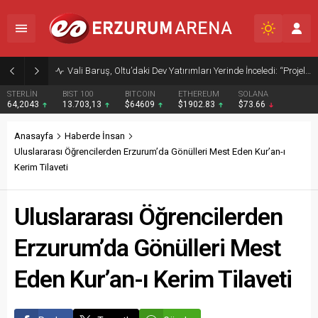
Vali Baruş, Oltu’daki Dev Yatırımları Yerinde İnceledi: “Projeler Zamanında Tamamlanmalı”
STERLİN
BIST 100
BITCOIN
ETHEREUM
SOLANA
64,2043
13.703,13
$64609
$1902.83
$73.66
Anasayfa
Haberde İnsan
Uluslararası Öğrencilerden Erzurum’da Gönülleri Mest Eden Kur’an-ı
Kerim Tilaveti
Uluslararası Öğrencilerden
Erzurum’da Gönülleri Mest
Eden Kur’an-ı Kerim Tilaveti