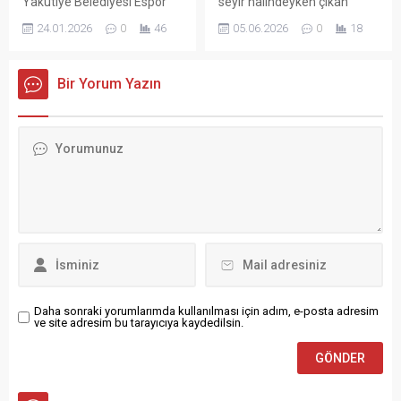
Yakutiye Belediyesi Espor
hayatını kaybettiğini...
dengesini kaybedip
Olayda can kaybı veya
Akademisi tarafından
düşmesiyle arkasından...
24.01.2026
0
46
yaralanma yaşanmazken,
düzenlenen Liseler Arası
yangının çıkış nedeninin
FIFA 26 Espor Turnuvası,
belirlenmesi için inceleme
yarıyıl tatilinde gençleri
Bir Yorum Yazın
başlatıldı. Yangın, sabah
rekabet, eğlence ve fair play
saat 05.00 sıralarında
çatısı altında buluşturdu.
Beykoz Merkez Mahallesi
Yakutiye Belediyesi Espor
Kaymak Donduran
Akademisi’nin, okulların
Caddesi’nde meydana geldi.
yarıyıl tatiline girmesiyle
Edinilen bilgilere göre, seyir
birlikte öğrencilerin tatil
halindeki İETT otobüsünden
sürecini verimli, sosyal ve
henüz...
eğlenceli bir şekilde
değerlendirmeleri amacıyla
organize ettiği Liseler Arası
FIFA 26 Espor...
Daha sonraki yorumlarımda kullanılması için adım, e-posta adresim
ve site adresim bu tarayıcıya kaydedilsin.