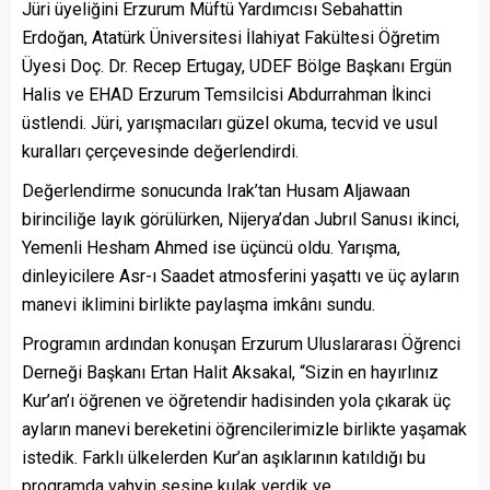
Jüri üyeliğini Erzurum Müftü Yardımcısı Sebahattin
Erdoğan, Atatürk Üniversitesi İlahiyat Fakültesi Öğretim
Üyesi Doç. Dr. Recep Ertugay, UDEF Bölge Başkanı Ergün
Halis ve EHAD Erzurum Temsilcisi Abdurrahman İkinci
üstlendi. Jüri, yarışmacıları güzel okuma, tecvid ve usul
kuralları çerçevesinde değerlendirdi.
Değerlendirme sonucunda Irak’tan Husam Aljawaan
birinciliğe layık görülürken, Nijerya’dan Jubrıl Sanusı ikinci,
Yemenli Hesham Ahmed ise üçüncü oldu. Yarışma,
dinleyicilere Asr-ı Saadet atmosferini yaşattı ve üç ayların
manevi iklimini birlikte paylaşma imkânı sundu.
Programın ardından konuşan Erzurum Uluslararası Öğrenci
Derneği Başkanı Ertan Halit Aksakal, “Sizin en hayırlınız
Kur’an’ı öğrenen ve öğretendir hadisinden yola çıkarak üç
ayların manevi bereketini öğrencilerimizle birlikte yaşamak
istedik. Farklı ülkelerden Kur’an aşıklarının katıldığı bu
programda vahyin sesine kulak verdik ve