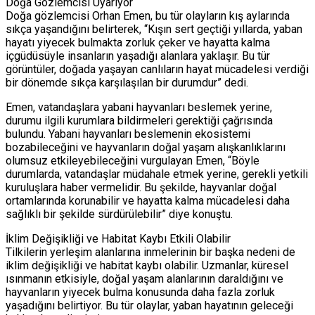
Doğa Gözlemcisi Uyarıyor
Doğa gözlemcisi Orhan Emen, bu tür olayların kış aylarında
sıkça yaşandığını belirterek, “Kışın sert geçtiği yıllarda, yaban
hayatı yiyecek bulmakta zorluk çeker ve hayatta kalma
içgüdüsüyle insanların yaşadığı alanlara yaklaşır. Bu tür
görüntüler, doğada yaşayan canlıların hayat mücadelesi verdiği
bir dönemde sıkça karşılaşılan bir durumdur” dedi.
Emen, vatandaşlara yabani hayvanları beslemek yerine,
durumu ilgili kurumlara bildirmeleri gerektiği çağrısında
bulundu. Yabani hayvanları beslemenin ekosistemi
bozabileceğini ve hayvanların doğal yaşam alışkanlıklarını
olumsuz etkileyebileceğini vurgulayan Emen, “Böyle
durumlarda, vatandaşlar müdahale etmek yerine, gerekli yetkili
kuruluşlara haber vermelidir. Bu şekilde, hayvanlar doğal
ortamlarında korunabilir ve hayatta kalma mücadelesi daha
sağlıklı bir şekilde sürdürülebilir” diye konuştu.
İklim Değişikliği ve Habitat Kaybı Etkili Olabilir
Tilkilerin yerleşim alanlarına inmelerinin bir başka nedeni de
iklim değişikliği ve habitat kaybı olabilir. Uzmanlar, küresel
ısınmanın etkisiyle, doğal yaşam alanlarının daraldığını ve
hayvanların yiyecek bulma konusunda daha fazla zorluk
yaşadığını belirtiyor. Bu tür olaylar, yaban hayatının geleceği