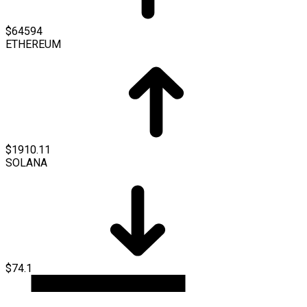
$64594
ETHEREUM
$1910.11
SOLANA
$74.1