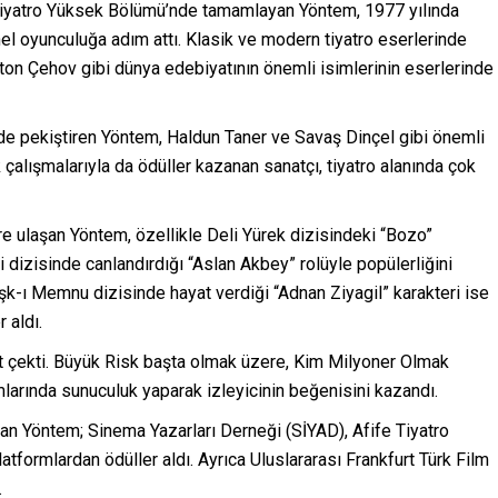
 Tiyatro Yüksek Bölümü’nde tamamlayan Yöntem, 1977 yılında
l oyunculuğa adım attı. Klasik ve modern tiyatro eserlerinde
on Çehov gibi dünya edebiyatının önemli isimlerinin eserlerinde
de pekiştiren Yöntem, Haldun Taner ve Savaş Dinçel gibi önemli
 çalışmalarıyla da ödüller kazanan sanatçı, tiyatro alanında çok
re ulaşan Yöntem, özellikle Deli Yürek dizisindeki “Bozo”
si dizisinde canlandırdığı “Aslan Akbey” rolüyle popülerliğini
Aşk-ı Memnu dizisinde hayat verdiği “Adnan Ziyagil” karakteri ise
 aldı.
at çekti. Büyük Risk başta olmak üzere, Kim Milyoner Olmak
larında sunuculuk yaparak izleyicinin beğenisini kazandı.
an Yöntem; Sinema Yazarları Derneği (SİYAD), Afife Tiyatro
latformlardan ödüller aldı. Ayrıca Uluslararası Frankfurt Türk Film
.