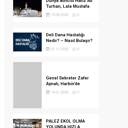
Dünya İkincisi Hafız Ali
Turhan, Lala Mustafa
Paşa Camii’ne Atandı
15.09.2025
0
Deli Dana Hastalığı
Nedir? – Nasıl Bulaşır?
– Belirtileri Nelerdir? –
01.11.2025
0
Tedavi Yöntemleri
Nelerdir?
Genel Sekreter Zafer
Aynalı, Harbin’de
Küresel Belediye
14.01.2026
0
Başkanları Diyaloğu’na
Katıldı
PALEZ EKOL OLMA
YOLUNDA HIZLA