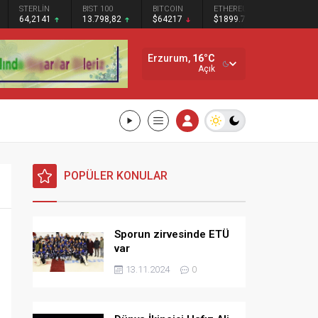
ERLİN
BIST 100
BITCOIN
ETHEREUM
SOLANA
4,2141
13.798,82
$64217
$1899.77
$72.56
Erzurum,
16
°C
Açık
POPÜLER KONULAR
Sporun zirvesinde ETÜ
var
13.11.2024
0