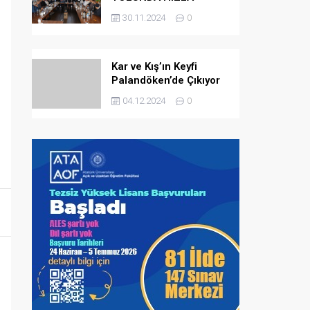
İLERLİYOR
30.11.2024
0
Kar ve Kış’ın Keyfi
Palandöken’de Çıkıyor
04.12.2024
0