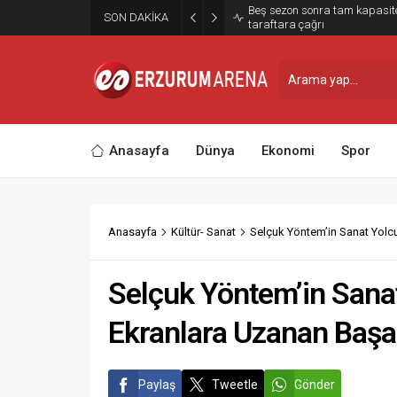
Beş sezon sonra tam kapasit
SON DAKİKA
taraftara çağrı
Anasayfa
Dünya
Ekonomi
Spor
Anasayfa
Kültür- Sanat
Selçuk Yöntem’in Sanat Yolcu
Selçuk Yöntem’in Sanat
Ekranlara Uzanan Başar
Paylaş
Tweetle
Gönder